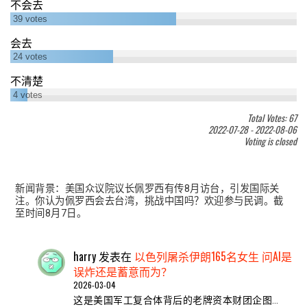
不会去
39
votes
会去
24
votes
不清楚
4
votes
Total Votes: 67
2022-07-28
-
2022-08-06
Voting is closed
新闻背景：美国众议院议长佩罗西有传8月访台，引发国际关
注。你认为佩罗西会去台湾，挑战中国吗？欢迎参与民调。截
至时间8月7日。
harry
发表在
以色列屠杀伊朗165名女生 问AI是
误炸还是蓄意而为？
2026-03-04
这是美国军工复合体背后的老牌资本财团企图…