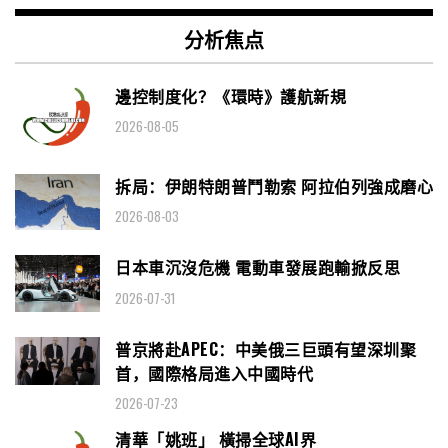
分析焦点
邊控制度化？《環時》護航新規
2026-08-05
拆局：伊朗特朗普鬥勒索 阿拉伯列強成磨心
2026-08-03
日本車沉沒危機 電動車發展跑輸掀反思
2026-07-31
普京將赴APEC：中美俄三巨頭有望深圳聚
首，國際格局進入中國時代
2026-07-23
清華「姚班」 橫掃全球AI界