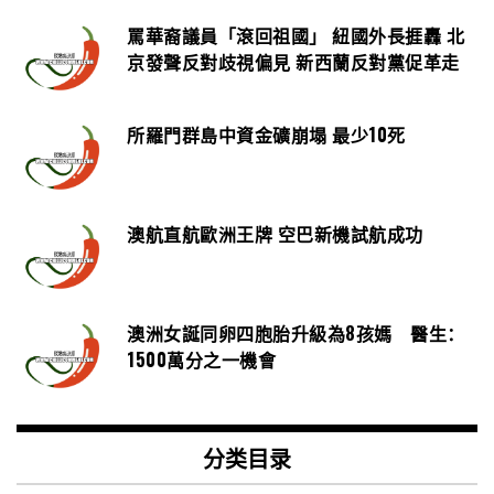
罵華裔議員「滾回祖國」 紐國外長捱轟 北
京發聲反對歧視偏見 新西蘭反對黨促革走
所羅門群島中資金礦崩塌 最少10死
澳航直航歐洲王牌 空巴新機試航成功
澳洲女誕同卵四胞胎升級為8孩媽 醫生：
1500萬分之一機會
分类目录