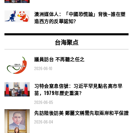
澳洲媒体人：「中國恐慌論」背後–誰在塑
造西方的反華認知？
台海聚点
議員訪台 不再聽之任之
2026-06-10
习特会窒息信號：习近平罕見點名高市早
苗，1979年歷史重演？
2026-06-05
先訪陸後訪美 鄭麗文稱需先取兩岸和平保證
2026-06-04