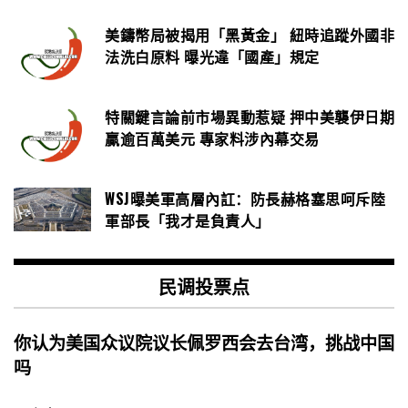
美鑄幣局被揭用「黑黃金」 紐時追蹤外國非
法洗白原料 曝光違「國產」規定
特關鍵言論前市場異動惹疑 押中美襲伊日期
贏逾百萬美元 專家料涉內幕交易
WSJ曝美軍高層內訌：防長赫格塞思呵斥陸
軍部長「我才是負責人」
民调投票点
你认为美国众议院议长佩罗西会去台湾，挑战中国
吗