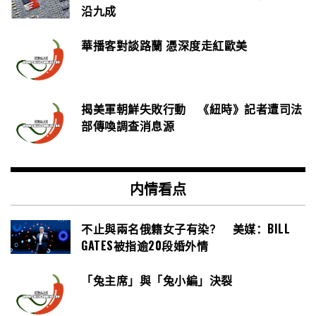
沿九成
華播客對談路蘭 憑深度走紅歐美
揭美軍朝鮮失敗行動 《紐時》記者遭司法
部傳喚調查消息源
内情看点
不止與兩名俄籍女子有染？ 美媒：BILL
GATES被指逾20段婚外情
「兔主席」與「兔小編」決裂