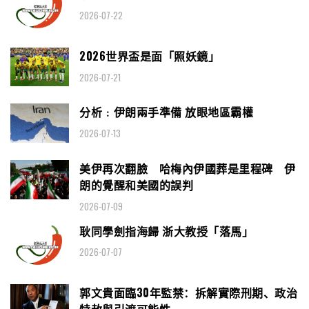
2026-07-22
2026世界盃是面「照妖鏡」
2026-07-21
分析﹕伊朗兩手準備 放眼地區霸權
2026-07-13
美伊再次翻臉 哈梅內伊國葬是里程碑 伊
朗的覺醒和美國的誤判
2026-07-09
耿同學劍指海歸 浙大教授「落馬」
2026-07-07
郭文貴面臨30年監禁：拆解實際刑期、政治