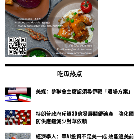
吃瓜热点
美媒：參聯會主席認須尋伊戰「退場方案」
特朗普政府斥資30億發展關鍵礦產 強化國
防供應鏈減少對華依賴
經濟學人：華AI投資不足美一成 效能追美前