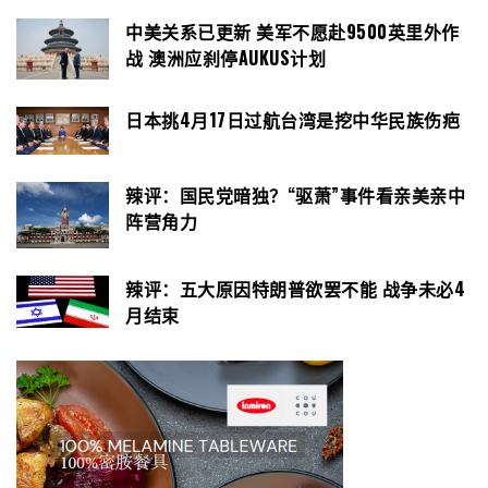
中美关系已更新 美军不愿赴9500英里外作
战 澳洲应刹停AUKUS计划
日本挑4月17日过航台湾是挖中华民族伤疤
辣评：国民党暗独？“驱萧”事件看亲美亲中
阵营角力
辣评：五大原因特朗普欲罢不能 战争未必4
月结束