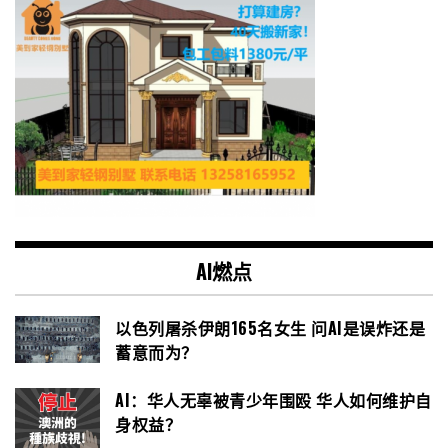
AI燃点
以色列屠杀伊朗165名女生 问AI是误炸还是
蓄意而为？
AI：华人无辜被青少年围殴 华人如何维护自
身权益？