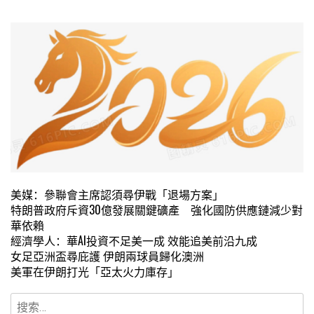
美媒：參聯會主席認須尋伊戰「退場方案」
特朗普政府斥資30億發展關鍵礦產 強化國防供應鏈減少對
華依賴
經濟學人：華AI投資不足美一成 效能追美前沿九成
女足亞洲盃尋庇護 伊朗兩球員歸化澳洲
美軍在伊朗打光「亞太火力庫存」
搜