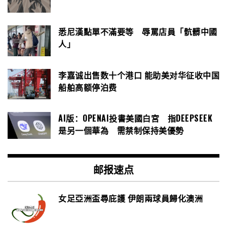
悉尼漢點單不滿要等 辱罵店員「骯髒中國
人」
李嘉诚出售数十个港口 能助美对华征收中国
船舶高额停泊费
AI版：OPENAI投書美國白宮 指DEEPSEEK
是另一個華為 需禁制保持美優勢
邮报速点
女足亞洲盃尋庇護 伊朗兩球員歸化澳洲