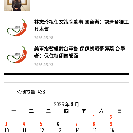
林志玲拒任文策院董事 國台辦：認清台獨工
具本質
2026-05-28
美軍指暫緩對台軍售 保伊朗戰爭彈藥 台學
者：保住特朗普顏面
2026-05-23
总浏览量:
436
2026 年 8 月
一
二
三
四
五
六
日
1
2
3
4
5
6
7
8
9
10
11
12
13
14
15
16