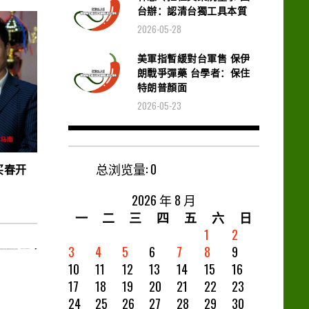
台辦：認清台獨工具本質
2026-05-28
美軍指暫緩對台軍售 保伊
朗戰爭彈藥 台學者：保住
特朗普顏面
2026-05-23
总浏览量:
0
买春开
2026 年 8 月
一
二
三
四
五
六
日
1
2
3
4
5
6
7
8
9
10
11
12
13
14
15
16
17
18
19
20
21
22
23
24
25
26
27
28
29
30