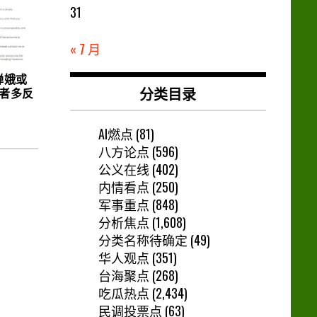
31
« 7 月
婵娥或
分类目录
持者多反
AI燃点
(81)
八方论点
(596)
公义在线
(402)
内情看点
(250)
军事重点
(848)
分析焦点
(1,608)
分类名称待确定
(49)
华人观点
(351)
台海聚点
(268)
吃瓜热点
(2,434)
民调投票点
(63)