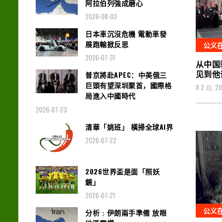
阿拉伯列強成磨心
2026-08-03
日本車沉沒危機 電動車發
展跑輸掀反思
公义
2026-07-31
从中国
见到他
普京將赴APEC：中美俄三
巨頭有望深圳聚首，國際格
8 2 月, 2
局進入中國時代
2026-07-23
清華「姚班」 橫掃全球AI界
2026-07-22
2026世界盃是面「照妖
鏡」
2026-07-21
公义
分析﹕伊朗兩手準備 放眼