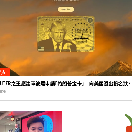
据点
OUTER之王趙建軍被爆申請｢特朗普金卡｣ 向美國遞出投名狀
2026