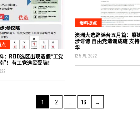
爆料据点
澳洲大选辟谣台五月篇：廖
涉诽谤 自由党造谣成瘾 支
据点
华
12 5 月, 2022
料：REID选区出现造假“工党
南”！有工党选民受骗！
022
Page
Page
Page
1
2
…
16
→