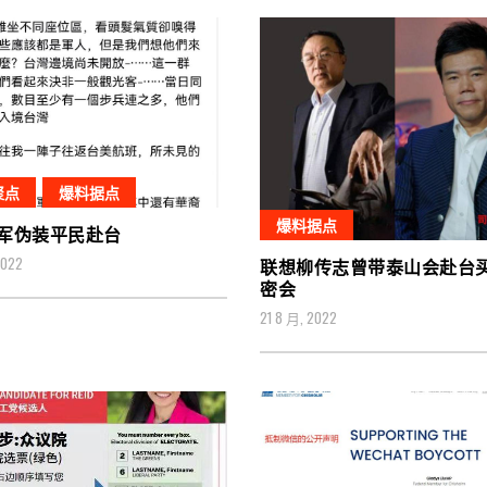
聚点
爆料据点
爆料据点
军伪装平民赴台
2022
联想柳传志曾带泰山会赴台
密会
21 8 月, 2022