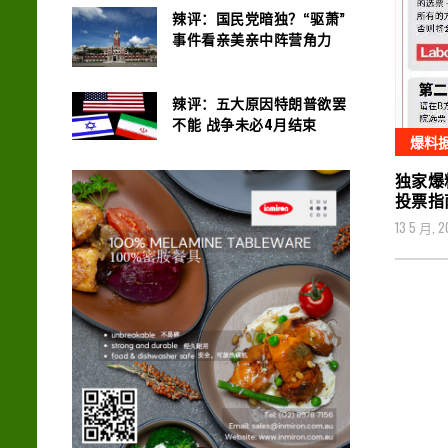
辣评：国民党暗独？“驱萧”
事件看亲美亲中阵营角力
辣评：五大原因特朗普欲罢
不能 战争未必4月结束
爆料
独家爆
投票指
13 5 月, 2
文
章
导
航