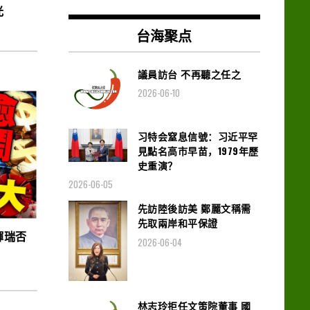
光
台海聚点
議員訪台 不再聽之任之
2026-06-10
习特会窒息信號：习近平罕
見點名高市早苗，1979年歷
史重演？
2026-06-05
先訪陸後訪美 鄭麗文稱需
先取兩岸和平保證
輝瑞否
2026-06-04
林志玲拒任文策院董事 國