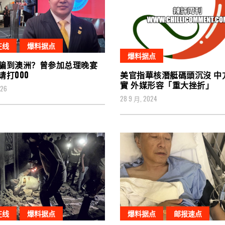
在线
爆料据点
爆料据点
骗到澳洲？曾参加总理晚宴
美官指華核潛艇碼頭沉沒 中
请打000
實 外媒形容「重大挫折」
026
28 9 月, 2024
在线
爆料据点
爆料据点
邮报速点