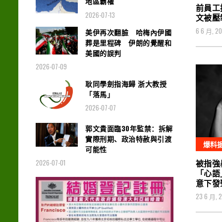
地區霸權
前員工
2026-07-13
文被壓
6 6 月, 2
美伊再次翻臉 哈梅內伊國
葬是里程碑 伊朗的覺醒和
美國的誤判
2026-07-09
耿同學劍指海歸 浙大教授
「落馬」
2026-07-07
郭文貴面臨30年監禁：拆解
實際刑期、政治特赦與引渡
爆料
可能性
被指強
2026-07-01
「心語
意下發
23 6 月, 