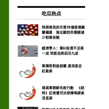
吃瓜热点
特朗普政府斥資30億發展關
鍵礦產 強化國防供應鏈減
少對華依賴
經濟學人：華AI投資不足美
一成 效能追美前沿九成
華播客對談路蘭 憑深度走
紅歐美
揭美軍朝鮮失敗行動 《紐
時》記者遭司法部傳喚調查
消息源