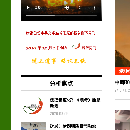
爆料
中國R
分析焦点
24 5 月, 
邊控制度化？《環時》護航
新規
2026-08-05
拆局：伊朗特朗普鬥勒索