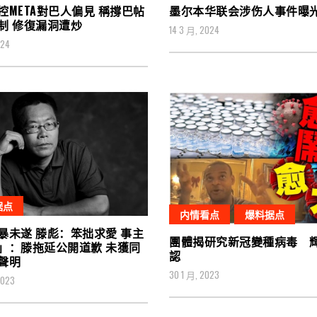
控META對巴人偏見 稱撐巴帖
墨尔本华联会涉伤人事件曝
制 修復漏洞遭炒
14 3 月, 2024
024
据点
内情看点
爆料据点
暴未遂 滕彪：笨拙求愛 事主
團體揭研究新冠變種病毒 
」：滕拖延公開道歉 未獲同
認
聲明
30 1 月, 2023
2023