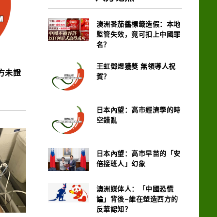
澳洲番茄醬標籤造假：本地
監管失效，竟可扣上中國罪
名？
王虹鄧煜獲獎 無領導人祝
方未證
賀？
日本內望：高市經濟學的時
空錯亂
日本內望：高市早苗的「安
倍接班人」幻象
澳洲媒体人：「中國恐慌
論」背後–誰在塑造西方的
反華認知？