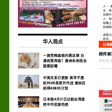
华人观点
台海
网传美
一族党韩森欲问鼎总理 白
澳政策再临？澳洲未来政治
24 8 月, 
版图前瞻
中美关系已更新 美军不愿
赴9500英里外作战 澳洲应
刹停AUKUS计划
日本挑4月17日过航台湾是
挖中华民族伤疤