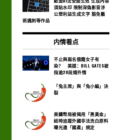
歐盟AI法全面生效 生成內容
須貼水印 限制深偽影音涉
公眾利益生成文字 豁免藝
術諷刺等作品
内情看点
不止與兩名俄籍女子有
染？ 美媒：BILL GATES被
指逾20段婚外情
「兔主席」與「兔小編」決
裂
美鑄幣局被揭用「黑黃金」
紐時追蹤外國非法洗白原料
曝光違「國產」規定