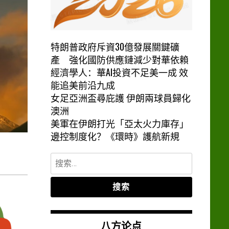
特朗普政府斥資30億發展關鍵礦
產 強化國防供應鏈減少對華依賴
經濟學人：華AI投資不足美一成 效
能追美前沿九成
女足亞洲盃尋庇護 伊朗兩球員歸化
澳洲
美軍在伊朗打光「亞太火力庫存」
邊控制度化？《環時》護航新規
？
搜
索：
八方论点