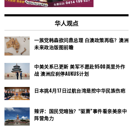
华人观点
一族党韩森欲问鼎总理 白澳政策再临？澳洲
未来政治版图前瞻
中美关系已更新 美军不愿赴9500英里外作
战 澳洲应刹停AUKUS计划
日本挑4月17日过航台湾是挖中华民族伤疤
辣评：国民党暗独？“驱萧”事件看亲美亲中
阵营角力