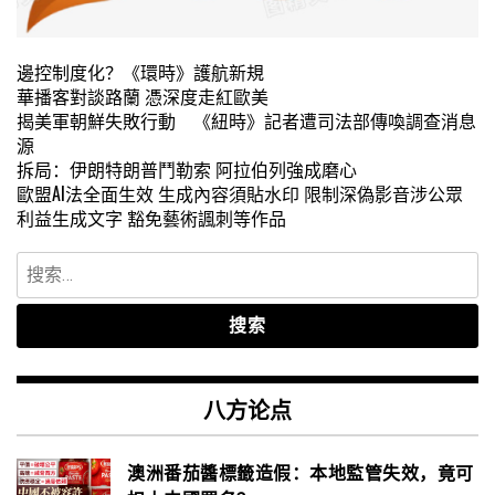
邊控制度化？《環時》護航新規
華播客對談路蘭 憑深度走紅歐美
揭美軍朝鮮失敗行動 《紐時》記者遭司法部傳喚調查消息
源
拆局：伊朗特朗普鬥勒索 阿拉伯列強成磨心
歐盟AI法全面生效 生成內容須貼水印 限制深偽影音涉公眾
利益生成文字 豁免藝術諷刺等作品
搜
索：
八方论点
澳洲番茄醬標籤造假：本地監管失效，竟可