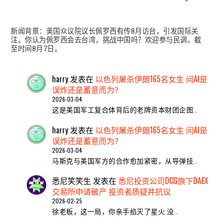
新闻背景：美国众议院议长佩罗西有传8月访台，引发国际关
注。你认为佩罗西会去台湾，挑战中国吗？欢迎参与民调。截
至时间8月7日。
harry
发表在
以色列屠杀伊朗165名女生 问AI是
误炸还是蓄意而为？
2026-03-04
这是美国军工复合体背后的老牌资本财团企图…
harry
发表在
以色列屠杀伊朗165名女生 问AI是
误炸还是蓄意而为？
2026-03-04
马斯克与美国军方的合作愈加紧密，从导弹技…
悉尼笑笑生
发表在
悉尼投资公司DCG旗下DAEX
交易所申请破产 投资者质疑并抗议
2026-02-25
​徐老板，这一局，你亲手掐灭了星火 ​没…