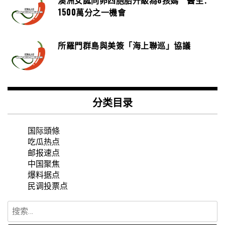
澳洲女誕同卵四胞胎升級為8孩媽 醫生：
1500萬分之一機會
所羅門群島與美簽「海上聯巡」協議
分类目录
国际頭條
吃瓜热点
邮报速点
中国聚焦
爆料据点
民调投票点
搜
索：