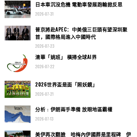
日本車沉沒危機 電動車發展跑輸掀反思
2026-07-31
普京將赴APEC：中美俄三巨頭有望深圳聚
首，國際格局進入中國時代
2026-07-23
清華「姚班」 橫掃全球AI界
2026-07-22
2026世界盃是面「照妖鏡」
2026-07-21
分析﹕伊朗兩手準備 放眼地區霸權
2026-07-13
美伊再次翻臉 哈梅內伊國葬是里程碑 伊