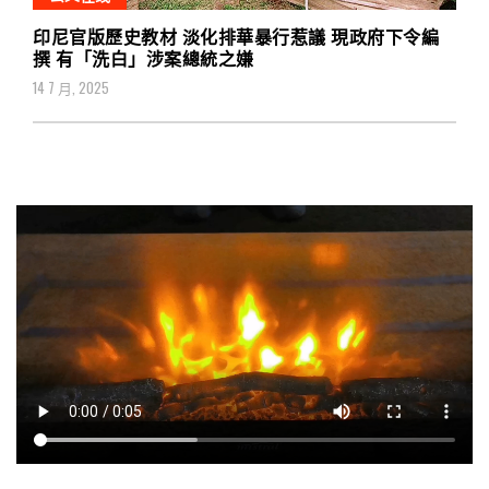
印尼官版歷史教材 淡化排華暴行惹議 現政府下令編
撰 有「洗白」涉案總統之嫌
14 7 月, 2025