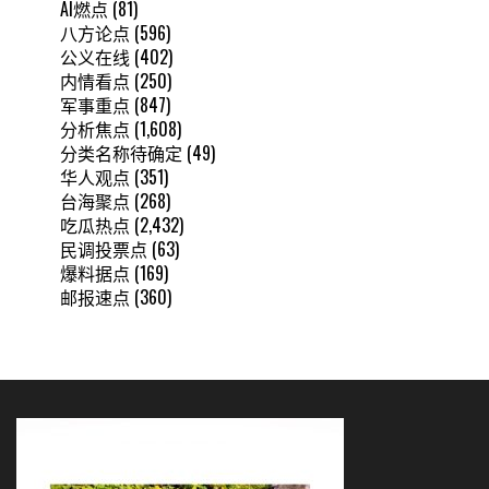
AI燃点
(81)
八方论点
(596)
公义在线
(402)
内情看点
(250)
军事重点
(847)
分析焦点
(1,608)
分类名称待确定
(49)
华人观点
(351)
台海聚点
(268)
吃瓜热点
(2,432)
民调投票点
(63)
爆料据点
(169)
邮报速点
(360)