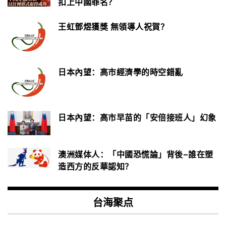
扣上中國罪名？
王虹鄧煜獲獎 無領導人祝賀？
日本內望：高市經濟學的時空錯亂
日本內望：高市早苗的「安倍接班人」幻象
澳洲媒体人：「中國恐慌論」背後–誰在塑
造西方的反華認知？
台海聚点