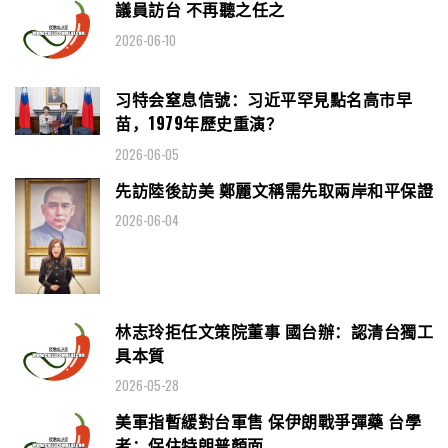
議員訪台 不再聽之任之
2026-06-10
习特会窒息信號：习近平罕見點名高市早
苗，1979年歷史重演？
2026-06-05
先訪陸後訪美 鄭麗文稱需先取兩岸和平保證
2026-06-04
林志玲拒任文策院董事 國台辦：認清台獨工
具本質
2026-05-28
美軍指暫緩對台軍售 保伊朗戰爭彈藥 台學
者：保住特朗普顏面