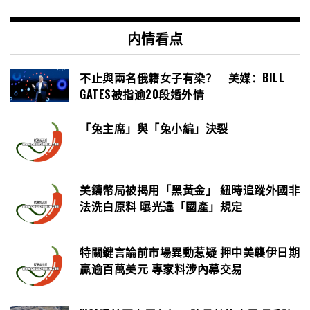
内情看点
不止與兩名俄籍女子有染？ 美媒：BILL
GATES被指逾20段婚外情
「兔主席」與「兔小編」決裂
美鑄幣局被揭用「黑黃金」 紐時追蹤外國非
法洗白原料 曝光違「國產」規定
特關鍵言論前市場異動惹疑 押中美襲伊日期
贏逾百萬美元 專家料涉內幕交易