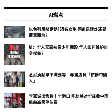
AI燃点
以色列屠杀伊朗165名女生 问AI是误炸还是
蓄意而为？
AI：华人无辜被青少年围殴 华人如何维护自
身权益？
悉尼漢點單不滿要等 辱罵店員「骯髒中國
人」
李嘉诚出售数十个港口 能助美对华征收中国
船舶高额停泊费