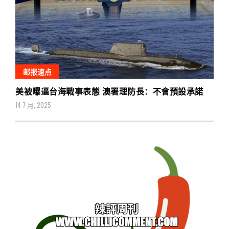
邮报速点
美被曝逼台海戰事表態 澳署理防長：不會預設承諾
14 7 月, 2025