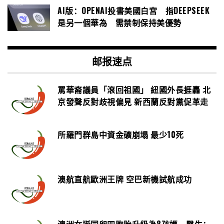
AI版：OPENAI投書美國白宮 指DEEPSEEK
是另一個華為 需禁制保持美優勢
邮报速点
罵華裔議員「滾回祖國」 紐國外長捱轟 北
京發聲反對歧視偏見 新西蘭反對黨促革走
所羅門群島中資金礦崩塌 最少10死
澳航直航歐洲王牌 空巴新機試航成功