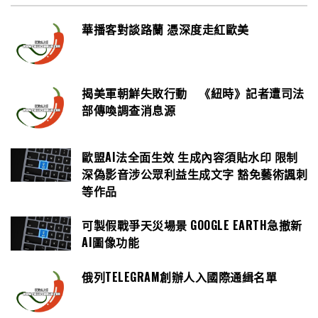
華播客對談路蘭 憑深度走紅歐美
揭美軍朝鮮失敗行動 《紐時》記者遭司法
部傳喚調查消息源
歐盟AI法全面生效 生成內容須貼水印 限制
深偽影音涉公眾利益生成文字 豁免藝術諷刺
等作品
可製假戰爭天災場景 GOOGLE EARTH急撤新
AI圖像功能
俄列TELEGRAM創辦人入國際通緝名單