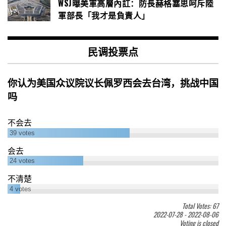
WSJ曝美軍高層內訌：防長赫格塞思呵斥陸
軍部長「我才是負責人」
民调投票点
你认为美国众议院议长佩罗西会去台湾，挑战中国
吗
不会去
39
votes
会去
24
votes
不清楚
4
votes
Total Votes: 67
2022-07-28
-
2022-08-06
Voting is closed