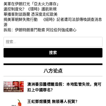
美軍在伊朗打光「亞太火力庫存」
邊控制度化？《環時》護航新規
華播客對談路蘭 憑深度走紅歐美
揭美軍朝鮮失敗行動 《紐時》記者遭司法部傳喚調查消息
源
拆局：伊朗特朗普鬥勒索 阿拉伯列強成磨心
搜
索：
八方论点
澳洲番茄醬標籤造假：本地監管失效，竟可
扣上中國罪名？
王虹鄧煜獲獎 無領導人祝賀？