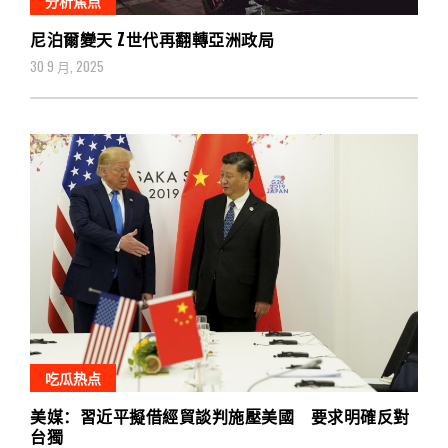
分析焦点
尼泊爾變天 Z世代再翻轉亞洲政局
30 9 月, 2025
吃瓜热点
美媒：習近平擬借經貿談判施壓美國 要求明確反對
台獨