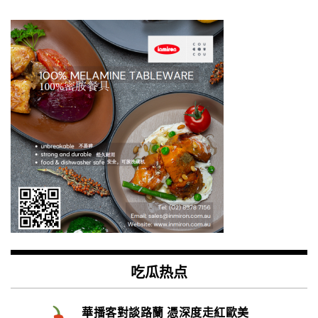
吃瓜热点
華播客對談路蘭 憑深度走紅歐美