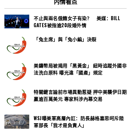
内情看点
不止與兩名俄籍女子有染？ 美媒：BILL
GATES被指逾20段婚外情
「兔主席」與「兔小編」決裂
美鑄幣局被揭用「黑黃金」 紐時追蹤外國非
法洗白原料 曝光違「國產」規定
特關鍵言論前市場異動惹疑 押中美襲伊日期
贏逾百萬美元 專家料涉內幕交易
WSJ曝美軍高層內訌：防長赫格塞思呵斥陸
軍部長「我才是負責人」