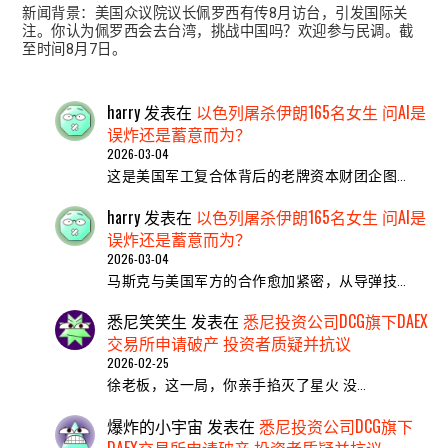
新闻背景：美国众议院议长佩罗西有传8月访台，引发国际关
注。你认为佩罗西会去台湾，挑战中国吗？欢迎参与民调。截
至时间8月7日。
harry
发表在
以色列屠杀伊朗165名女生 问AI是
误炸还是蓄意而为？
2026-03-04
这是美国军工复合体背后的老牌资本财团企图…
harry
发表在
以色列屠杀伊朗165名女生 问AI是
误炸还是蓄意而为？
2026-03-04
马斯克与美国军方的合作愈加紧密，从导弹技…
悉尼笑笑生
发表在
悉尼投资公司DCG旗下DAEX
交易所申请破产 投资者质疑并抗议
2026-02-25
​徐老板，这一局，你亲手掐灭了星火 ​没…
爆炸的小宇宙
发表在
悉尼投资公司DCG旗下
DAEX交易所申请破产 投资者质疑并抗议