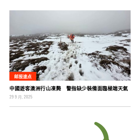
邮报速点
中國遊客澳洲行山凍斃 警指缺少裝備面臨極端天氣
29 9 月, 2025