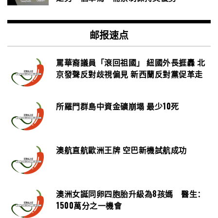
邮报速点
罵華裔議員「滾回祖國」 紐國外長捱轟 北
京發聲反對歧視偏見 新西蘭反對黨促革走
所羅門群島中資金礦崩塌 最少10死
澳航直航歐洲王牌 空巴新機試航成功
澳洲女誕同卵四胞胎升級為8孩媽 醫生：
1500萬分之一機會