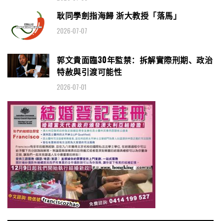
耿同學劍指海歸 浙大教授「落馬」
2026-07-07
郭文貴面臨30年監禁：拆解實際刑期、政治
特赦與引渡可能性
2026-07-01