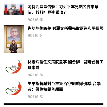
习特会窒息信號：习近平罕見點名高市早
苗，1979年歷史重演？
2026-06-05
先訪陸後訪美 鄭麗文稱需先取兩岸和平保證
2026-06-04
林志玲拒任文策院董事 國台辦：認清台獨工
具本質
2026-05-28
美軍指暫緩對台軍售 保伊朗戰爭彈藥 台學
者：保住特朗普顏面
2026-05-23