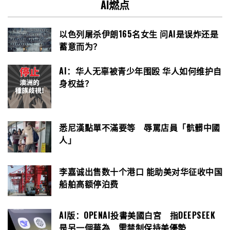
AI燃点
以色列屠杀伊朗165名女生 问AI是误炸还是
蓄意而为？
AI：华人无辜被青少年围殴 华人如何维护自
身权益？
悉尼漢點單不滿要等 辱罵店員「骯髒中國
人」
李嘉诚出售数十个港口 能助美对华征收中国
船舶高额停泊费
AI版：OPENAI投書美國白宮 指DEEPSEEK
是另一個華為 需禁制保持美優勢