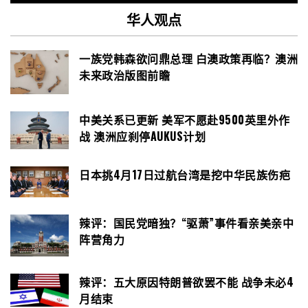
华人观点
一族党韩森欲问鼎总理 白澳政策再临？澳洲
未来政治版图前瞻
中美关系已更新 美军不愿赴9500英里外作
战 澳洲应刹停AUKUS计划
日本挑4月17日过航台湾是挖中华民族伤疤
辣评：国民党暗独？“驱萧”事件看亲美亲中
阵营角力
辣评：五大原因特朗普欲罢不能 战争未必4
月结束