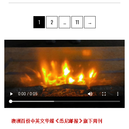
文
Page
Page
Page
1
2
…
11
→
章
导
航