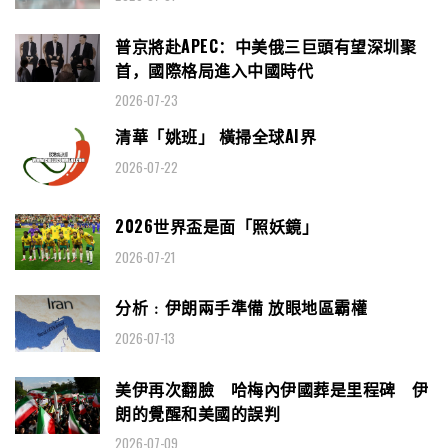
普京將赴APEC：中美俄三巨頭有望深圳聚
首，國際格局進入中國時代
2026-07-23
清華「姚班」 橫掃全球AI界
2026-07-22
2026世界盃是面「照妖鏡」
2026-07-21
分析﹕伊朗兩手準備 放眼地區霸權
2026-07-13
美伊再次翻臉 哈梅內伊國葬是里程碑 伊
朗的覺醒和美國的誤判
2026-07-09