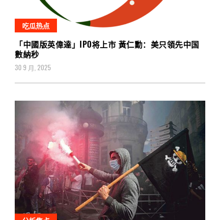
吃瓜热点
「中國版英偉達」IPO将上市 黃仁勳：美只領先中国
數納秒
30 9 月, 2025