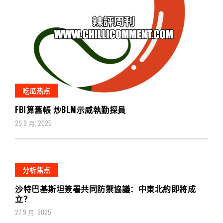
吃瓜热点
FBI算舊帳 炒BLM示威執勤探員
29 9 月, 2025
分析焦点
沙特巴基斯坦簽署共同防禦協議：中東北約即將成
立？
27 9 月, 2025