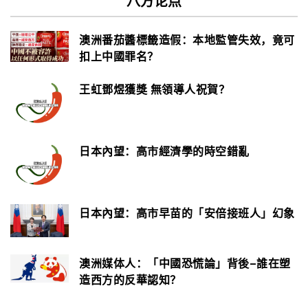
澳洲番茄醬標籤造假：本地監管失效，竟可
扣上中國罪名？
王虹鄧煜獲獎 無領導人祝賀？
日本內望：高市經濟學的時空錯亂
日本內望：高市早苗的「安倍接班人」幻象
澳洲媒体人：「中國恐慌論」背後–誰在塑
造西方的反華認知？