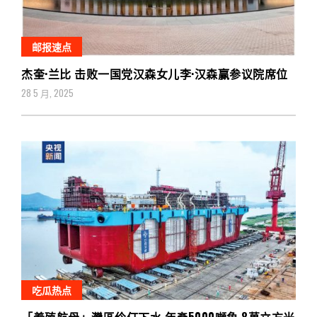
邮报速点
杰奎·兰比 击败一国党汉森女儿李·汉森赢参议院席位
28 5 月, 2025
吃瓜热点
「養殖航母」灣區伶仃下水 年產5000噸魚 8萬立方米