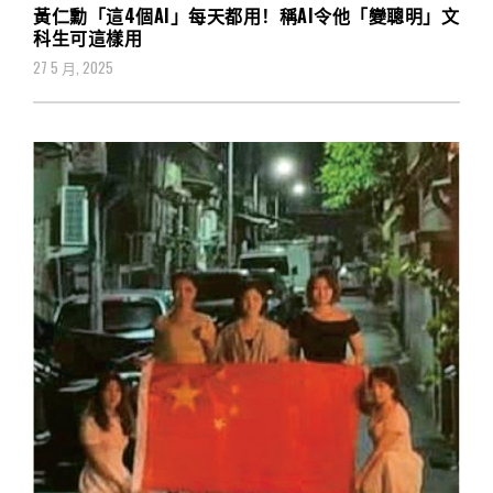
黃仁勳「這4個AI」每天都用！稱AI令他「變聰明」文
科生可這樣用
27 5 月, 2025