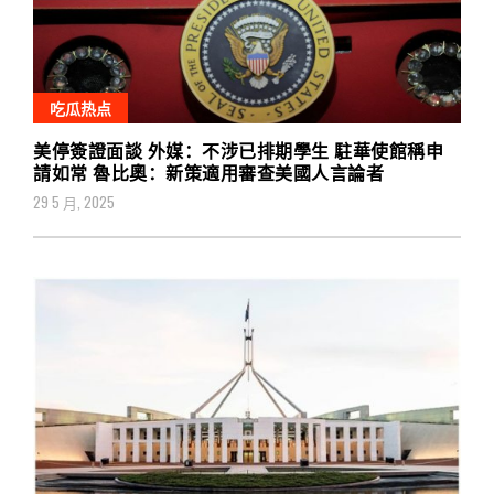
吃瓜热点
美停簽證面談 外媒：不涉已排期學生 駐華使館稱申
請如常 魯比奧：新策適用審查美國人言論者
29 5 月, 2025