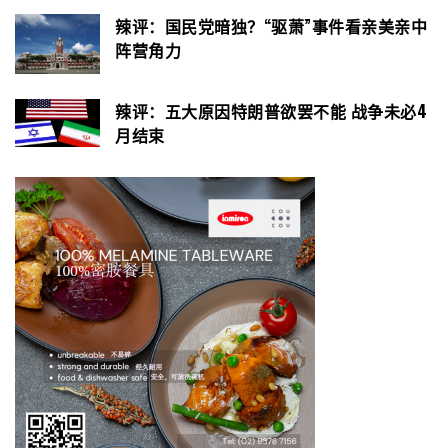
辣评：国民党暗独？“驱萧”事件看亲美亲中
阵营角力
辣评：五大原因特朗普欲罢不能 战争未必4
月结束