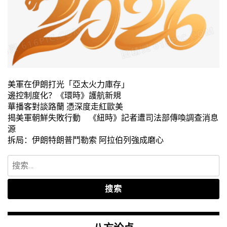
美軍在伊朗打光「亞太火力庫存」
邊控制度化？《環時》護航新規
華播客對談路蘭 憑深度走紅歐美
揭美軍朝鮮失敗行動 《紐時》記者遭司法部傳喚調查消息
源
拆局：伊朗特朗普鬥勒索 阿拉伯列強成磨心
搜
索：
八方论点