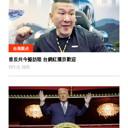
台海聚点
昔反共今擬訪陸 台網紅獲京歡迎
29 5 月, 2025