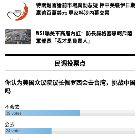
特關鍵言論前市場異動惹疑 押中美襲伊日期
贏逾百萬美元 專家料涉內幕交易
WSJ曝美軍高層內訌：防長赫格塞思呵斥陸
軍部長「我才是負責人」
民调投票点
你认为美国众议院议长佩罗西会去台湾，挑战中国
吗
不会去
39
votes
会去
24
votes