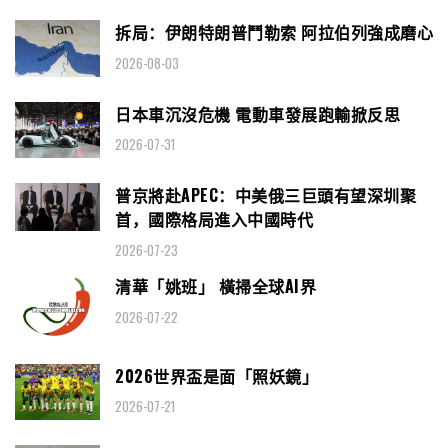
拆局：伊朗特朗普鬥勒索 阿拉伯列強成磨心
2026-08-03
日本車沉沒危機 電動車發展跑輸掀反思
2026-07-31
普京將赴APEC：中美俄三巨頭有望深圳聚
首，國際格局進入中國時代
2026-07-23
清華「姚班」 橫掃全球AI界
2026-07-22
2026世界盃是面「照妖鏡」
2026-07-21