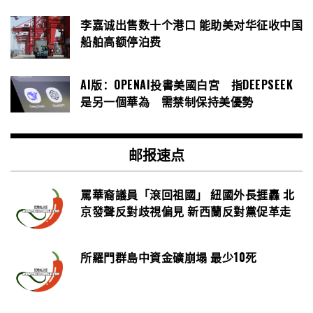
李嘉诚出售数十个港口 能助美对华征收中国
船舶高额停泊费
AI版：OPENAI投書美國白宮 指DEEPSEEK
是另一個華為 需禁制保持美優勢
邮报速点
罵華裔議員「滾回祖國」 紐國外長捱轟 北
京發聲反對歧視偏見 新西蘭反對黨促革走
所羅門群島中資金礦崩塌 最少10死