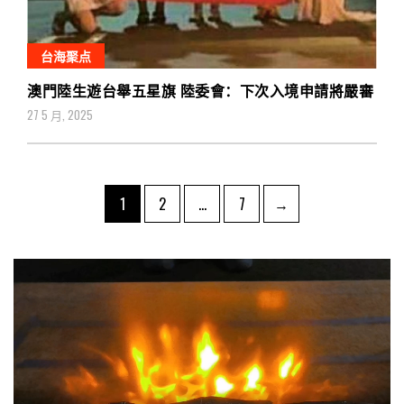
台海聚点
澳門陸生遊台舉五星旗 陸委會：下次入境申請將嚴審
27 5 月, 2025
文
Page
Page
Page
1
2
…
7
→
章
导
航