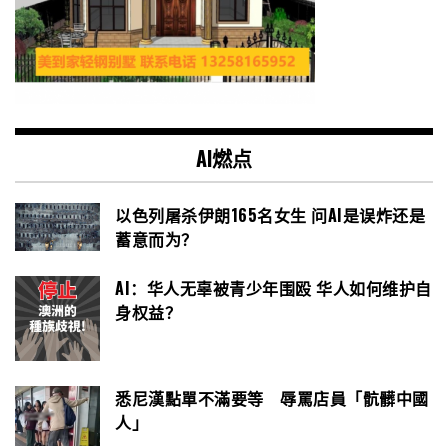
AI燃点
以色列屠杀伊朗165名女生 问AI是误炸还是
蓄意而为？
AI：华人无辜被青少年围殴 华人如何维护自
身权益？
悉尼漢點單不滿要等 辱罵店員「骯髒中國
人」