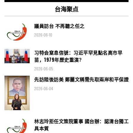
台海聚点
議員訪台 不再聽之任之
2026-06-10
习特会窒息信號：习近平罕見點名高市早
苗，1979年歷史重演？
2026-06-05
先訪陸後訪美 鄭麗文稱需先取兩岸和平保證
2026-06-04
林志玲拒任文策院董事 國台辦：認清台獨工
具本質