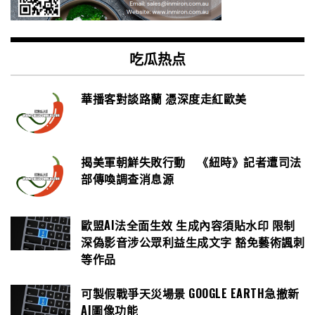
吃瓜热点
華播客對談路蘭 憑深度走紅歐美
揭美軍朝鮮失敗行動 《紐時》記者遭司法
部傳喚調查消息源
歐盟AI法全面生效 生成內容須貼水印 限制
深偽影音涉公眾利益生成文字 豁免藝術諷刺
等作品
可製假戰爭天災場景 GOOGLE EARTH急撤新
AI圖像功能