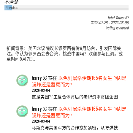
不清楚
4
votes
Total Votes: 67
2022-07-28
-
2022-08-06
Voting is closed
新闻背景：美国众议院议长佩罗西有传8月访台，引发国际关
注。你认为佩罗西会去台湾，挑战中国吗？欢迎参与民调。截
至时间8月7日。
harry
发表在
以色列屠杀伊朗165名女生 问AI是
误炸还是蓄意而为？
2026-03-04
这是美国军工复合体背后的老牌资本财团企图…
harry
发表在
以色列屠杀伊朗165名女生 问AI是
误炸还是蓄意而为？
2026-03-04
马斯克与美国军方的合作愈加紧密，从导弹技…