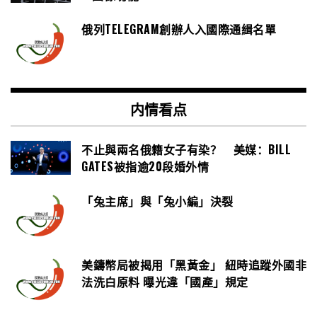
俄列TELEGRAM創辦人入國際通緝名單
内情看点
不止與兩名俄籍女子有染？ 美媒：BILL
GATES被指逾20段婚外情
「兔主席」與「兔小編」決裂
美鑄幣局被揭用「黑黃金」 紐時追蹤外國非
法洗白原料 曝光違「國產」規定