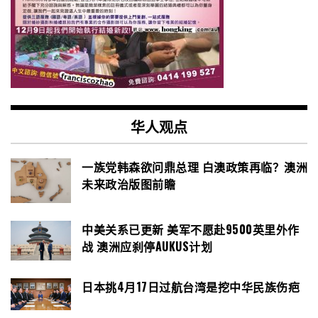
华人观点
一族党韩森欲问鼎总理 白澳政策再临？澳洲
未来政治版图前瞻
中美关系已更新 美军不愿赴9500英里外作
战 澳洲应刹停AUKUS计划
日本挑4月17日过航台湾是挖中华民族伤疤