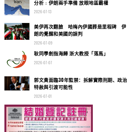
分析﹕伊朗兩手準備 放眼地區霸權
2026-07-13
美伊再次翻臉 哈梅內伊國葬是里程碑 伊
朗的覺醒和美國的誤判
2026-07-09
耿同學劍指海歸 浙大教授「落馬」
2026-07-07
郭文貴面臨30年監禁：拆解實際刑期、政治
特赦與引渡可能性
2026-07-01