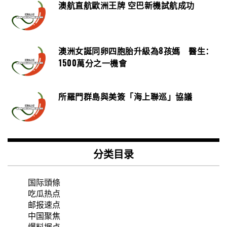
澳航直航歐洲王牌 空巴新機試航成功
澳洲女誕同卵四胞胎升級為8孩媽 醫生：
1500萬分之一機會
所羅門群島與美簽「海上聯巡」協議
分类目录
国际頭條
吃瓜热点
邮报速点
中国聚焦
爆料据点