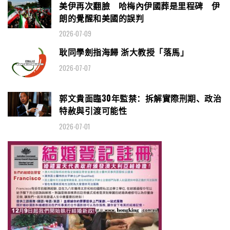
美伊再次翻臉 哈梅內伊國葬是里程碑 伊
朗的覺醒和美國的誤判
2026-07-09
耿同學劍指海歸 浙大教授「落馬」
2026-07-07
郭文貴面臨30年監禁：拆解實際刑期、政治
特赦與引渡可能性
2026-07-01