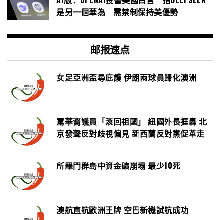
AI版：OPENAI投書美國白宮 指DEEPSEEK
是另一個華為 需禁制保持美優勢
邮报速点
女足亞洲盃尋庇護 伊朗兩球員歸化澳洲
罵華裔議員「滾回祖國」 紐國外長捱轟 北
京發聲反對歧視偏見 新西蘭反對黨促革走
所羅門群島中資金礦崩塌 最少10死
澳航直航歐洲王牌 空巴新機試航成功