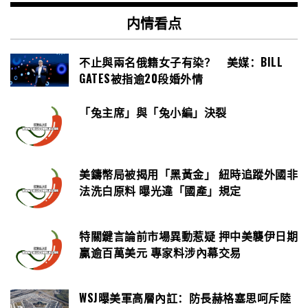
内情看点
不止與兩名俄籍女子有染？ 美媒：BILL
GATES被指逾20段婚外情
「兔主席」與「兔小編」決裂
美鑄幣局被揭用「黑黃金」 紐時追蹤外國非
法洗白原料 曝光違「國產」規定
特關鍵言論前市場異動惹疑 押中美襲伊日期
贏逾百萬美元 專家料涉內幕交易
WSJ曝美軍高層內訌：防長赫格塞思呵斥陸