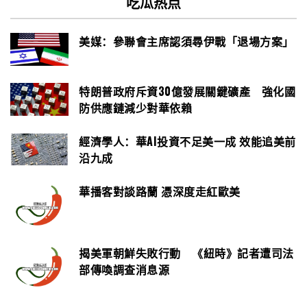
吃瓜热点
美媒：參聯會主席認須尋伊戰「退場方案」
特朗普政府斥資30億發展關鍵礦產 強化國
防供應鏈減少對華依賴
經濟學人：華AI投資不足美一成 效能追美前
沿九成
華播客對談路蘭 憑深度走紅歐美
揭美軍朝鮮失敗行動 《紐時》記者遭司法
部傳喚調查消息源