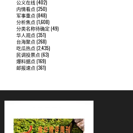
公义在线
(402)
内情看点
(250)
军事重点
(848)
分析焦点
(1,608)
分类名称待确定
(49)
华人观点
(351)
台海聚点
(268)
吃瓜热点
(2,435)
民调投票点
(63)
爆料据点
(169)
邮报速点
(361)