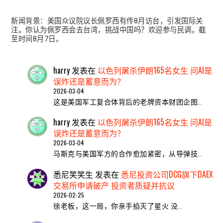
新闻背景：美国众议院议长佩罗西有传8月访台，引发国际关
注。你认为佩罗西会去台湾，挑战中国吗？欢迎参与民调。截
至时间8月7日。
harry
发表在
以色列屠杀伊朗165名女生 问AI是
误炸还是蓄意而为？
2026-03-04
这是美国军工复合体背后的老牌资本财团企图…
harry
发表在
以色列屠杀伊朗165名女生 问AI是
误炸还是蓄意而为？
2026-03-04
马斯克与美国军方的合作愈加紧密，从导弹技…
悉尼笑笑生
发表在
悉尼投资公司DCG旗下DAEX
交易所申请破产 投资者质疑并抗议
2026-02-25
​徐老板，这一局，你亲手掐灭了星火 ​没…