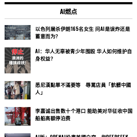
AI燃点
以色列屠杀伊朗165名女生 问AI是误炸还是
蓄意而为？
AI：华人无辜被青少年围殴 华人如何维护自
身权益？
悉尼漢點單不滿要等 辱罵店員「骯髒中國
人」
李嘉诚出售数十个港口 能助美对华征收中国
船舶高额停泊费