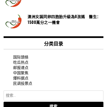
澳洲女誕同卵四胞胎升級為8孩媽 醫生：
1500萬分之一機會
分类目录
国际頭條
吃瓜热点
邮报速点
中国聚焦
爆料据点
民调投票点
搜
索：