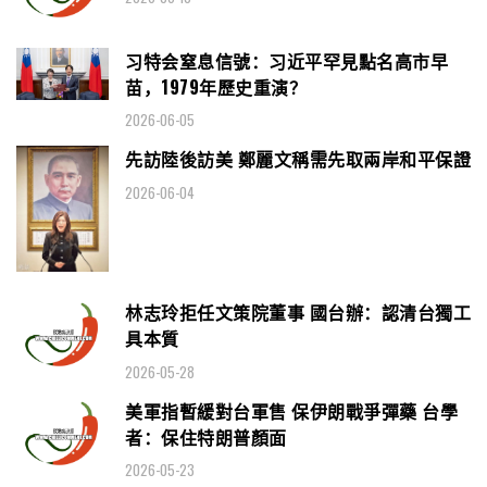
习特会窒息信號：习近平罕見點名高市早
苗，1979年歷史重演？
2026-06-05
先訪陸後訪美 鄭麗文稱需先取兩岸和平保證
2026-06-04
林志玲拒任文策院董事 國台辦：認清台獨工
具本質
2026-05-28
美軍指暫緩對台軍售 保伊朗戰爭彈藥 台學
者：保住特朗普顏面
2026-05-23