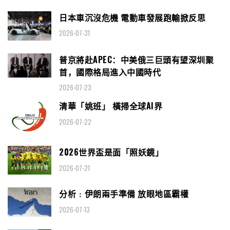
日本車沉沒危機 電動車發展跑輸掀反思
2026-07-31
普京將赴APEC：中美俄三巨頭有望深圳聚
首，國際格局進入中國時代
2026-07-23
清華「姚班」 橫掃全球AI界
2026-07-22
2026世界盃是面「照妖鏡」
2026-07-21
分析﹕伊朗兩手準備 放眼地區霸權
2026-07-13