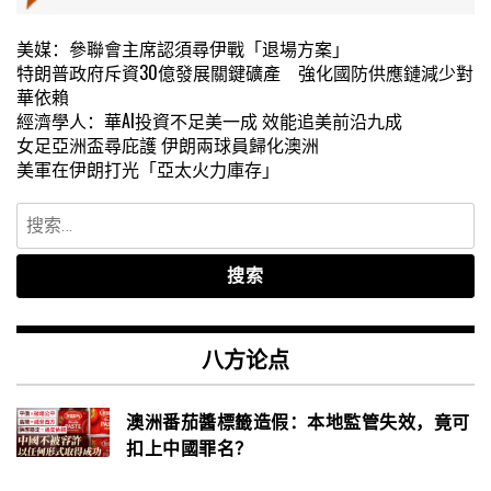
美媒：參聯會主席認須尋伊戰「退場方案」
特朗普政府斥資30億發展關鍵礦產 強化國防供應鏈減少對
華依賴
經濟學人：華AI投資不足美一成 效能追美前沿九成
女足亞洲盃尋庇護 伊朗兩球員歸化澳洲
美軍在伊朗打光「亞太火力庫存」
搜
索：
八方论点
澳洲番茄醬標籤造假：本地監管失效，竟可
扣上中國罪名？