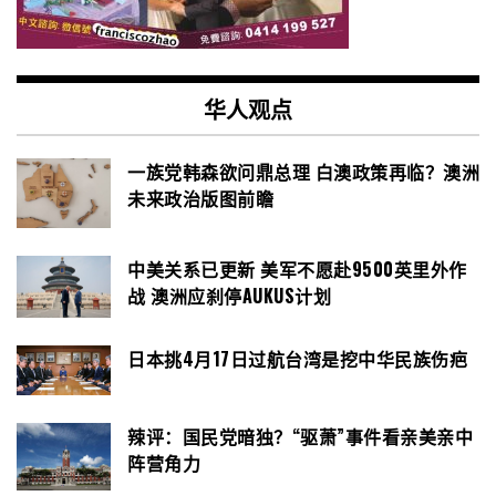
华人观点
一族党韩森欲问鼎总理 白澳政策再临？澳洲
未来政治版图前瞻
中美关系已更新 美军不愿赴9500英里外作
战 澳洲应刹停AUKUS计划
日本挑4月17日过航台湾是挖中华民族伤疤
辣评：国民党暗独？“驱萧”事件看亲美亲中
阵营角力