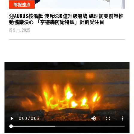
邮报速点
迎AUKUS核潛艇 澳斥630億升級船塢 總理訪美前證推
動協議決心 「亨德森防衛特區」計劃受注目
15 9 月, 2025