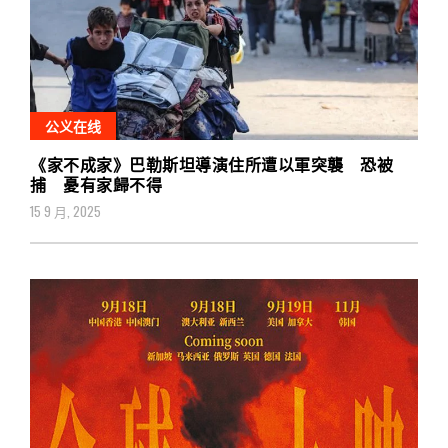
公义在线
《家不成家》巴勒斯坦導演住所遭以軍突襲 恐被
捕 憂有家歸不得
15 9 月, 2025