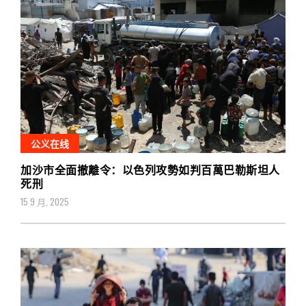
公义在线
加沙市全面撤離令：以色列攻勢如判百萬巴勒斯坦人
死刑
15 9 月, 2025