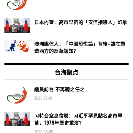
日本內望：高市早苗的「安倍接班人」幻象
澳洲媒体人：「中國恐慌論」背後–誰在塑
造西方的反華認知？
台海聚点
議員訪台 不再聽之任之
2026-06-10
习特会窒息信號：习近平罕見點名高市早
苗，1979年歷史重演？
2026-06-05