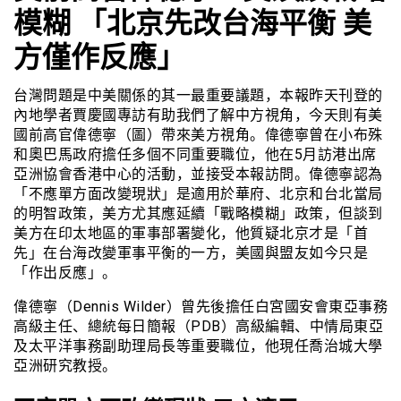
模糊 「北京先改台海平衡 美
方僅作反應」
台灣問題是中美關係的其一最重要議題，本報昨天刊登的
內地學者賈慶國專訪有助我們了解中方視角，今天則有美
國前高官偉德寧（圖）帶來美方視角。偉德寧曾在小布殊
和奧巴馬政府擔任多個不同重要職位，他在5月訪港出席
亞洲協會香港中心的活動，並接受本報訪問。偉德寧認為
「不應單方面改變現狀」是適用於華府、北京和台北當局
的明智政策，美方尤其應延續「戰略模糊」政策，但談到
美方在印太地區的軍事部署變化，他質疑北京才是「首
先」在台海改變軍事平衡的一方，美國與盟友如今只是
「作出反應」。
偉德寧（Dennis Wilder）曾先後擔任白宮國安會東亞事務
高級主任、總統每日簡報（PDB）高級編輯、中情局東亞
及太平洋事務副助理局長等重要職位，他現任喬治城大學
亞洲研究教授。