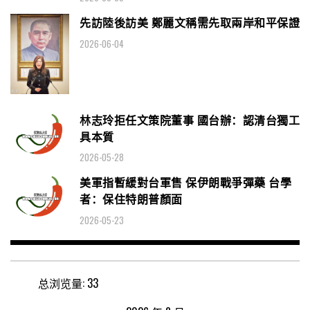
先訪陸後訪美 鄭麗文稱需先取兩岸和平保證
2026-06-04
林志玲拒任文策院董事 國台辦：認清台獨工
具本質
2026-05-28
美軍指暫緩對台軍售 保伊朗戰爭彈藥 台學
者：保住特朗普顏面
2026-05-23
总浏览量:
33