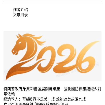
作者介绍
文章目录
特朗普政府斥資30億發展關鍵礦產 強化國防供應鏈減少對
華依賴
經濟學人：華AI投資不足美一成 效能追美前沿九成
女足亞洲盃尋庇護 伊朗兩球員歸化澳洲