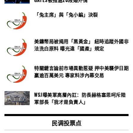
GATES被指逾20段婚外情
「兔主席」與「兔小編」決裂
美鑄幣局被揭用「黑黃金」 紐時追蹤外國非
法洗白原料 曝光違「國產」規定
特關鍵言論前市場異動惹疑 押中美襲伊日期
贏逾百萬美元 專家料涉內幕交易
WSJ曝美軍高層內訌：防長赫格塞思呵斥陸
軍部長「我才是負責人」
民调投票点