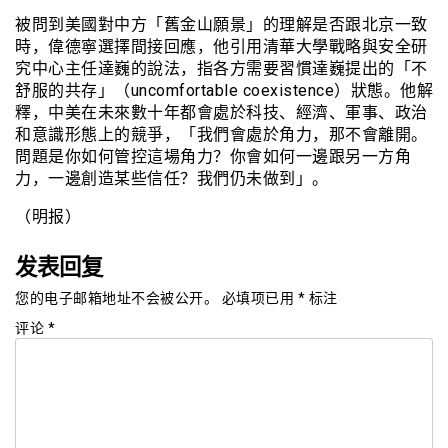
被問到美國對中方「舊金山願景」的理解是否跟北京一致
時，偉德寧選擇間接回應，他引用清華大學戰略與安全研
究中心主任達巍的說法，指各方需要習慣達巍提出的「不
舒服的共存」（uncomfortable coexistence）狀態。他解
釋，中美在未來數十年都會處於科技、經濟、軍事、政治
和意識形態上的競爭，「我們會處於角力，那不會離開。
問題是你如何管控這場角力？你會如何一邊跟另一方角
力，一邊創造某些信任？我們仍未做到」。
（明报）
发表回复
您的电子邮箱地址不会被公开。
必填项已用
*
标注
评论
*