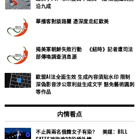
沿九成
華播客對談路蘭 憑深度走紅歐美
揭美軍朝鮮失敗行動 《紐時》記者遭司法
部傳喚調查消息源
歐盟AI法全面生效 生成內容須貼水印 限制
深偽影音涉公眾利益生成文字 豁免藝術諷刺
等作品
内情看点
不止與兩名俄籍女子有染？ 美媒：BILL