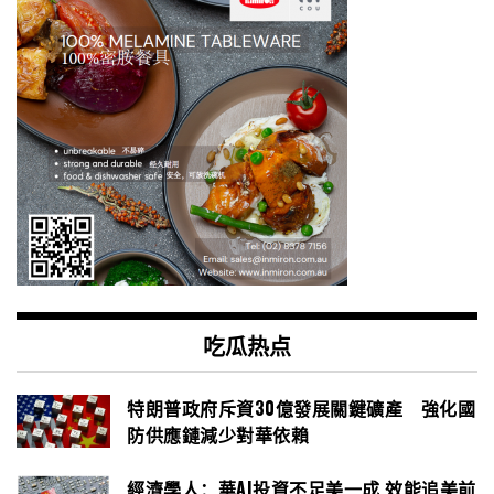
吃瓜热点
特朗普政府斥資30億發展關鍵礦產 強化國
防供應鏈減少對華依賴
經濟學人：華AI投資不足美一成 效能追美前