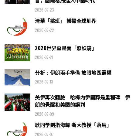
首，國際格局進入中國時代
2026-07-23
清華「姚班」 橫掃全球AI界
2026-07-22
2026世界盃是面「照妖鏡」
2026-07-21
分析﹕伊朗兩手準備 放眼地區霸權
2026-07-13
美伊再次翻臉 哈梅內伊國葬是里程碑 伊
朗的覺醒和美國的誤判
2026-07-09
耿同學劍指海歸 浙大教授「落馬」
2026-07-07