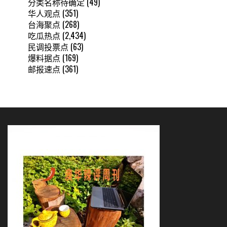
分类名称待确定
(49)
华人观点
(351)
台海聚点
(268)
吃瓜热点
(2,434)
民调投票点
(63)
爆料据点
(169)
邮报速点
(361)