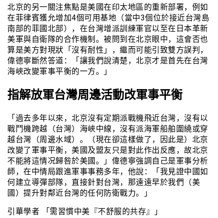
北京的另一關注焦點是美國在印太地區的重新部署，例如
在菲律賓獲允增加4個可用基地（當中3個位於接近台灣島
南部的菲國北部），在台灣增派訓練軍官以至在日本革新
美軍與自衛隊的合作機制。被問到在北京眼中，這會否也
算是美方對現狀「沒有耐性」，繼而可能引致雙方誤判，
偉德寧斷然答道：「讓我們說清楚，北京才是首先在台灣
海峽改變軍事平衡的一方。」
指解放軍台灣周邊活動改軍事平衡
「過去多年以來，北京沒有定期派戰機飛近台灣，沒有以
戰鬥機跨越（台灣）海峽中線，沒有派海軍船舶圍繞或穿
越台灣（周邊水域）。（現在卻這樣做了，因此是）北京
改變了軍事平衡，美國及盟友只是對此作出反應，故北京
不能將這情况歸咎於美國。」偉德寧強調自己是軍事分析
師，在中情局跟進軍事事務多年，他說：「我見證中國如
何建立導彈部隊，直接針對台灣，那遠遠早於我們（美
國）提升對鄰近台灣的任何防衛戰力。」
引華學者 「需習慣中美『不舒服的共存』」