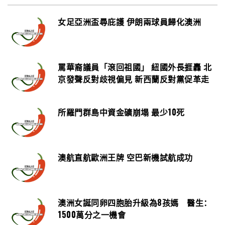
女足亞洲盃尋庇護 伊朗兩球員歸化澳洲
罵華裔議員「滾回祖國」 紐國外長捱轟 北
京發聲反對歧視偏見 新西蘭反對黨促革走
所羅門群島中資金礦崩塌 最少10死
澳航直航歐洲王牌 空巴新機試航成功
澳洲女誕同卵四胞胎升級為8孩媽 醫生：
1500萬分之一機會