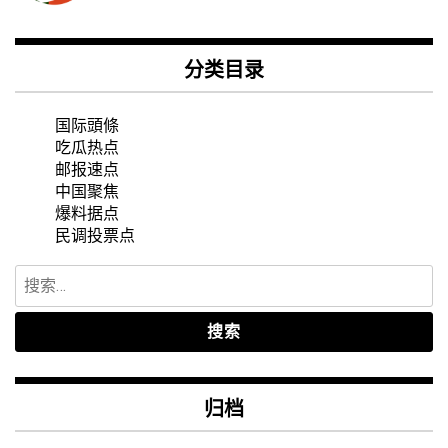
分类目录
国际頭條
吃瓜热点
邮报速点
中国聚焦
爆料据点
民调投票点
搜
索：
归档