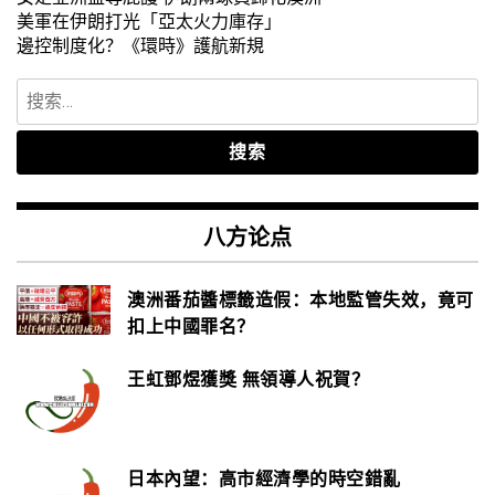
美軍在伊朗打光「亞太火力庫存」
邊控制度化？《環時》護航新規
搜
索：
八方论点
澳洲番茄醬標籤造假：本地監管失效，竟可
扣上中國罪名？
王虹鄧煜獲獎 無領導人祝賀？
日本內望：高市經濟學的時空錯亂