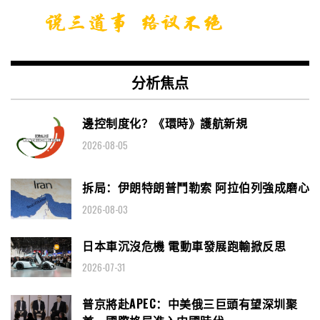
分析焦点
邊控制度化？《環時》護航新規
2026-08-05
拆局：伊朗特朗普鬥勒索 阿拉伯列強成磨心
2026-08-03
日本車沉沒危機 電動車發展跑輸掀反思
2026-07-31
普京將赴APEC：中美俄三巨頭有望深圳聚