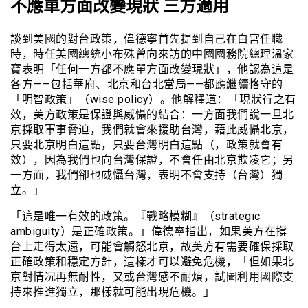
不應單方面改變現狀 三方適用
談到美國的對台政策，偉德寧首先提到自己在白宮任職
時，時任美國總統小布殊曾向來訪的中國國務院總理溫家
寶表明「任何一方都不應單方面改變現狀」，他認為這是
各方——包括華府、北京和台北當局——都應繼續恪守的
「明智政策」（wise policy）。他解釋道：「現狀行之有
效，美方政策是保證與威懾的結合：一方面我們說一旦北
京採取軍事脅迫，我們就會來援助台灣，藉此威懾北京，
只要北京明白這點，只要台灣明白這點（，政策就會有
效），因為我們也向台灣保證，不會任由北京欺凌它；另
一方面，我們卻也威懾台灣，表明不會支持（台灣）獨
立。」
「這是唯一有效的政策。『戰略模糊』（strategic
ambiguity）是正確政策。」偉德寧指出，如果美方在撐
台上走得太遠，可能會觸怒北京，故美方有需要確保採取
正確政策和穩定方針，這樣才可以避免危機，「但如果北
京對情况再無耐性，又或台灣感不耐煩，試圖利用國際支
持來推進獨立，那樣就可能出現危機。」