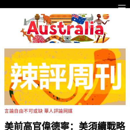
Skip
to
content
言論自由不可或缺 華人評論网媒
美前高官偉德寧：美須續戰略