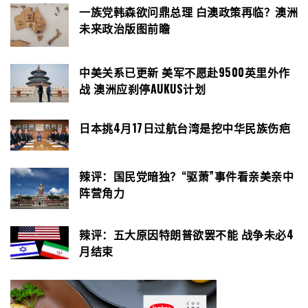
一族党韩森欲问鼎总理 白澳政策再临？澳洲
未来政治版图前瞻
中美关系已更新 美军不愿赴9500英里外作
战 澳洲应刹停AUKUS计划
日本挑4月17日过航台湾是挖中华民族伤疤
辣评：国民党暗独？“驱萧”事件看亲美亲中
阵营角力
辣评：五大原因特朗普欲罢不能 战争未必4
月结束