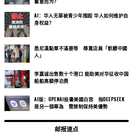
蓄意而为？
AI：华人无辜被青少年围殴 华人如何维护自
身权益？
悉尼漢點單不滿要等 辱罵店員「骯髒中國
人」
李嘉诚出售数十个港口 能助美对华征收中国
船舶高额停泊费
AI版：OPENAI投書美國白宮 指DEEPSEEK
是另一個華為 需禁制保持美優勢
邮报速点