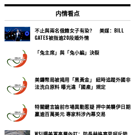
内情看点
不止與兩名俄籍女子有染？ 美媒：BILL
GATES被指逾20段婚外情
「兔主席」與「兔小編」決裂
美鑄幣局被揭用「黑黃金」 紐時追蹤外國非
法洗白原料 曝光違「國產」規定
特關鍵言論前市場異動惹疑 押中美襲伊日期
贏逾百萬美元 專家料涉內幕交易
WSJ曝美軍高層內訌：防長赫格塞思呵斥陸