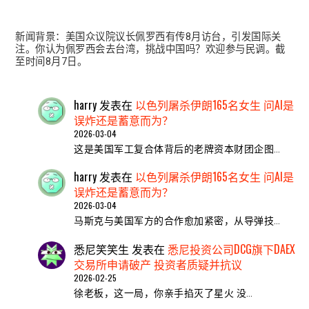
新闻背景：美国众议院议长佩罗西有传8月访台，引发国际关
注。你认为佩罗西会去台湾，挑战中国吗？欢迎参与民调。截
至时间8月7日。
harry
发表在
以色列屠杀伊朗165名女生 问AI是
误炸还是蓄意而为？
2026-03-04
这是美国军工复合体背后的老牌资本财团企图…
harry
发表在
以色列屠杀伊朗165名女生 问AI是
误炸还是蓄意而为？
2026-03-04
马斯克与美国军方的合作愈加紧密，从导弹技…
悉尼笑笑生
发表在
悉尼投资公司DCG旗下DAEX
交易所申请破产 投资者质疑并抗议
2026-02-25
​徐老板，这一局，你亲手掐灭了星火 ​没…