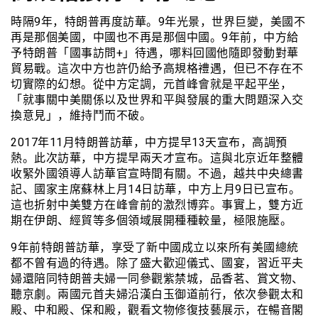
時隔9年，特朗普再度訪華。9年光景，世界巨變，美國不
再是那個美國，中國也不再是那個中國。9年前，中方給
予特朗普「國事訪問+」待遇，哪料回國他隨即發動對華
貿易戰。這次中方也許仍給予高規格禮遇，但已不存在不
切實際的幻想。從中方定調，元首峰會就是平起平坐，
「就事關中美關係以及世界和平與發展的重大問題深入交
換意見」，維持鬥而不破。
2017年11月特朗普訪華，中方提早13天宣布，高調預
熱。此次訪華，中方提早兩天才宣布。這與北京近年整體
收緊外國領導人訪華官宣時間有關。不過，越共中央總書
記、國家主席蘇林上月14日訪華，中方上月9日已宣布。
這也折射中美雙方在峰會前的激烈博弈。事實上，雙方近
期在伊朗、經貿等多個領域展開種種較量，極限施壓。
9年前特朗普訪華，享受了新中國成立以來所有美國總統
都不曾有過的待遇。除了盛大歡迎儀式、國宴，習近平夫
婦還陪同特朗普夫婦一同參觀紫禁城，品香茗、賞文物、
聽京劇。兩國元首夫婦沿漢白玉御道前行，依次參觀太和
殿、中和殿、保和殿，觀看文物修復技藝展示，在暢音閣