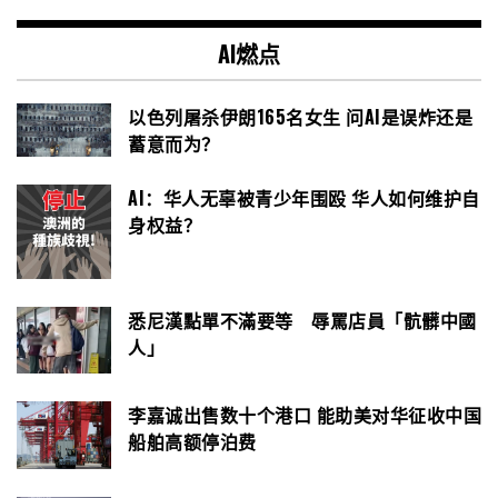
AI燃点
以色列屠杀伊朗165名女生 问AI是误炸还是
蓄意而为？
AI：华人无辜被青少年围殴 华人如何维护自
身权益？
悉尼漢點單不滿要等 辱罵店員「骯髒中國
人」
李嘉诚出售数十个港口 能助美对华征收中国
船舶高额停泊费