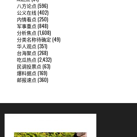
八方论点
(596)
公义在线
(402)
内情看点
(250)
军事重点
(848)
分析焦点
(1,608)
分类名称待确定
(49)
华人观点
(351)
台海聚点
(268)
吃瓜热点
(2,432)
民调投票点
(63)
爆料据点
(169)
邮报速点
(360)