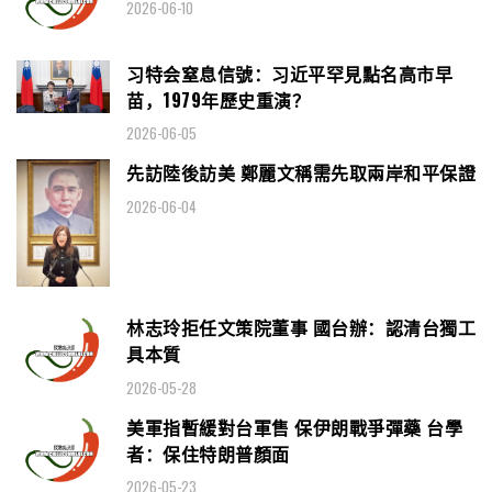
2026-06-10
习特会窒息信號：习近平罕見點名高市早
苗，1979年歷史重演？
2026-06-05
先訪陸後訪美 鄭麗文稱需先取兩岸和平保證
2026-06-04
林志玲拒任文策院董事 國台辦：認清台獨工
具本質
2026-05-28
美軍指暫緩對台軍售 保伊朗戰爭彈藥 台學
者：保住特朗普顏面
2026-05-23