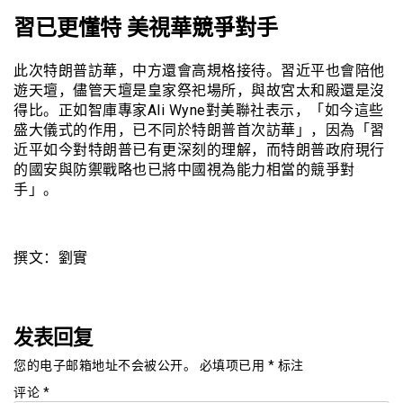
習已更懂特 美視華競爭對手
此次特朗普訪華，中方還會高規格接待。習近平也會陪他
遊天壇，儘管天壇是皇家祭祀場所，與故宮太和殿還是沒
得比。正如智庫專家Ali Wyne對美聯社表示，「如今這些
盛大儀式的作用，已不同於特朗普首次訪華」，因為「習
近平如今對特朗普已有更深刻的理解，而特朗普政府現行
的國安與防禦戰略也已將中國視為能力相當的競爭對
手」。
撰文：劉實
发表回复
您的电子邮箱地址不会被公开。
必填项已用
*
标注
评论
*