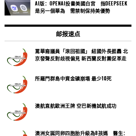
AI版：OPENAI投書美國白宮 指DEEPSEEK
是另一個華為 需禁制保持美優勢
邮报速点
罵華裔議員「滾回祖國」 紐國外長捱轟 北
京發聲反對歧視偏見 新西蘭反對黨促革走
所羅門群島中資金礦崩塌 最少10死
澳航直航歐洲王牌 空巴新機試航成功
澳洲女誕同卵四胞胎升級為8孩媽 醫生：