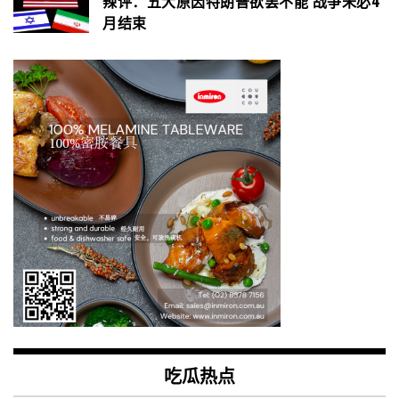
辣评：五大原因特朗普欲罢不能 战争未必4
月结束
吃瓜热点