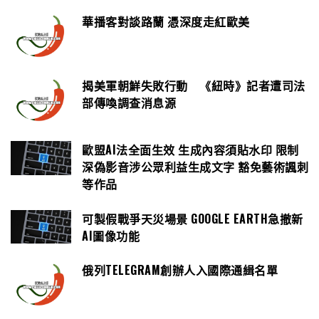
華播客對談路蘭 憑深度走紅歐美
揭美軍朝鮮失敗行動 《紐時》記者遭司法
部傳喚調查消息源
歐盟AI法全面生效 生成內容須貼水印 限制
深偽影音涉公眾利益生成文字 豁免藝術諷刺
等作品
可製假戰爭天災場景 GOOGLE EARTH急撤新
AI圖像功能
俄列TELEGRAM創辦人入國際通緝名單