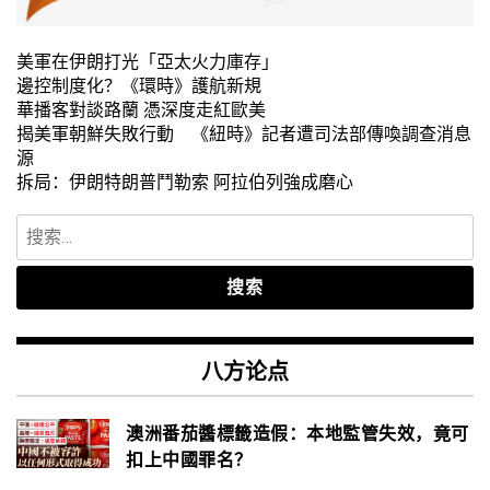
美軍在伊朗打光「亞太火力庫存」
邊控制度化？《環時》護航新規
華播客對談路蘭 憑深度走紅歐美
揭美軍朝鮮失敗行動 《紐時》記者遭司法部傳喚調查消息
源
拆局：伊朗特朗普鬥勒索 阿拉伯列強成磨心
搜
索：
八方论点
澳洲番茄醬標籤造假：本地監管失效，竟可
扣上中國罪名？