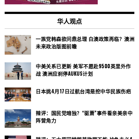
华人观点
一族党韩森欲问鼎总理 白澳政策再临？澳洲
未来政治版图前瞻
中美关系已更新 美军不愿赴9500英里外作
战 澳洲应刹停AUKUS计划
日本挑4月17日过航台湾是挖中华民族伤疤
辣评：国民党暗独？“驱萧”事件看亲美亲中
阵营角力