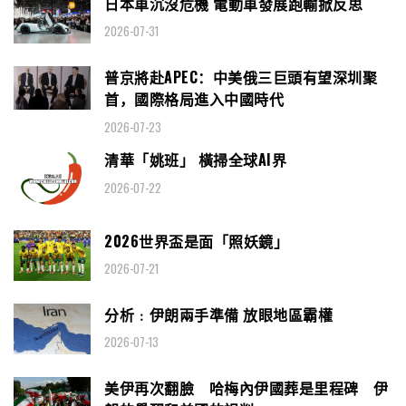
日本車沉沒危機 電動車發展跑輸掀反思
2026-07-31
普京將赴APEC：中美俄三巨頭有望深圳聚
首，國際格局進入中國時代
2026-07-23
清華「姚班」 橫掃全球AI界
2026-07-22
2026世界盃是面「照妖鏡」
2026-07-21
分析﹕伊朗兩手準備 放眼地區霸權
2026-07-13
美伊再次翻臉 哈梅內伊國葬是里程碑 伊