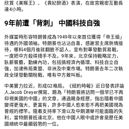
欣賞《美猴王》、《貴妃醉酒》表演，在故宮親密互動長
達4小時。
9年前遭「背刺」 中國科技自強
外媒當時形容特朗普成為1949年以來首位獲得「帝王級」
待遇的外國領袖。特朗普也沾沾自喜，感謝習主席熱情接
待，哪料4個月後就翻臉不認人，宣布對華發動貿易戰，
一度把中方殺得措手不及。9年來，北京保持戰略定力，
臥薪嘗膽，勤練內功，包括搞經濟內循環、科技自立自
強，加速佈局東盟、非洲及中東市場。特朗普去年二次執
政全球發動關稅戰，唯有中方敢叫板。
中美實力拉近，形成G2格局。《紐約時報》近日發表評論
人Jacob Dreyer撰寫、題為「特朗普將訪問一個早已不再
仰視美國的中國」的文章，通過親身經歷，指出隨着中國
變得更強大、更富有，許多中國人愈來愈不再把美國視為
曾經的標竿。隨着支持率下滑以及中期選舉可能面臨的失
利，當特朗普抵達北京，他在中國人眼中或許會是歷任美
國總統中最顯弱勢的一位。