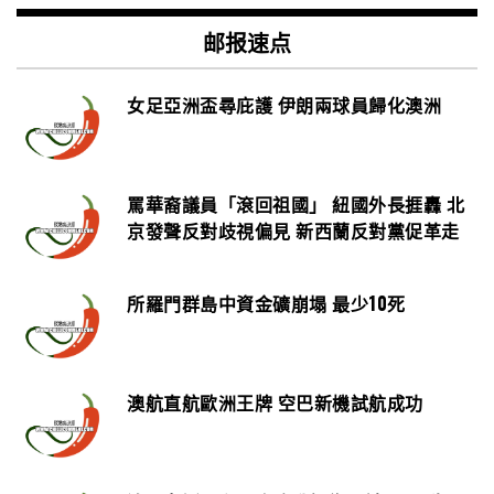
邮报速点
女足亞洲盃尋庇護 伊朗兩球員歸化澳洲
罵華裔議員「滾回祖國」 紐國外長捱轟 北
京發聲反對歧視偏見 新西蘭反對黨促革走
所羅門群島中資金礦崩塌 最少10死
澳航直航歐洲王牌 空巴新機試航成功