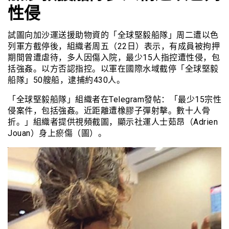
性侵
試圖向加沙運送援助物資的「全球堅毅船隊」周二遭以色
列軍方截停後，組織者周五（22日）表示，有成員被拘押
期間曾遭虐待，多人因傷入院，最少15人指控遭性侵，包
括強姦。以方否認指控。以軍在國際水域截停「全球堅毅
船隊」50艘船，逮捕約430人。
「全球堅毅船隊」組織者在Telegram發帖：「最少15宗性
侵案件，包括強姦。近距離遭橡膠子彈射擊。數十人骨
折。」組織者提供視頻截圖，顯示社運人士茹昂（Adrien
Jouan）身上瘀傷（圖）。