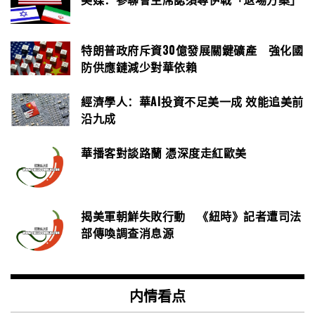
特朗普政府斥資30億發展關鍵礦產 強化國
防供應鏈減少對華依賴
經濟學人：華AI投資不足美一成 效能追美前
沿九成
華播客對談路蘭 憑深度走紅歐美
揭美軍朝鮮失敗行動 《紐時》記者遭司法
部傳喚調查消息源
内情看点