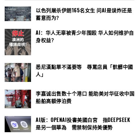
以色列屠杀伊朗165名女生 问AI是误炸还是
蓄意而为？
AI：华人无辜被青少年围殴 华人如何维护自
身权益？
悉尼漢點單不滿要等 辱罵店員「骯髒中國
人」
李嘉诚出售数十个港口 能助美对华征收中国
船舶高额停泊费
AI版：OPENAI投書美國白宮 指DEEPSEEK
是另一個華為 需禁制保持美優勢