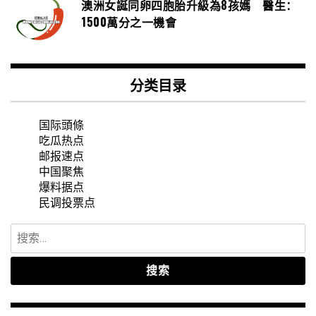
澳洲女誕同卵四胞胎升級為8孩媽 醫生：
1500萬分之一機會
分类目录
国际頭條
吃瓜热点
邮报速点
中国聚焦
爆料据点
民调投票点
搜
索：