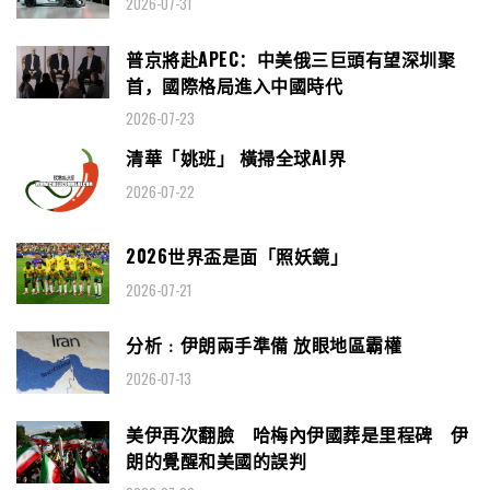
2026-07-31
普京將赴APEC：中美俄三巨頭有望深圳聚
首，國際格局進入中國時代
2026-07-23
清華「姚班」 橫掃全球AI界
2026-07-22
2026世界盃是面「照妖鏡」
2026-07-21
分析﹕伊朗兩手準備 放眼地區霸權
2026-07-13
美伊再次翻臉 哈梅內伊國葬是里程碑 伊
朗的覺醒和美國的誤判