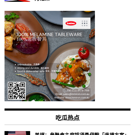
吃瓜热点
美媒：參聯會主席認須尋伊戰「退場方案」