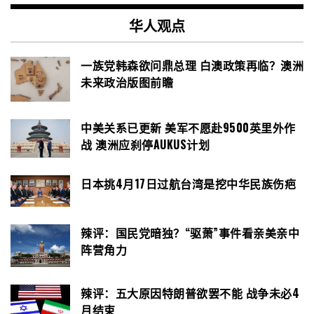
华人观点
一族党韩森欲问鼎总理 白澳政策再临？澳洲
未来政治版图前瞻
中美关系已更新 美军不愿赴9500英里外作
战 澳洲应刹停AUKUS计划
日本挑4月17日过航台湾是挖中华民族伤疤
辣评：国民党暗独？“驱萧”事件看亲美亲中
阵营角力
辣评：五大原因特朗普欲罢不能 战争未必4
月结束