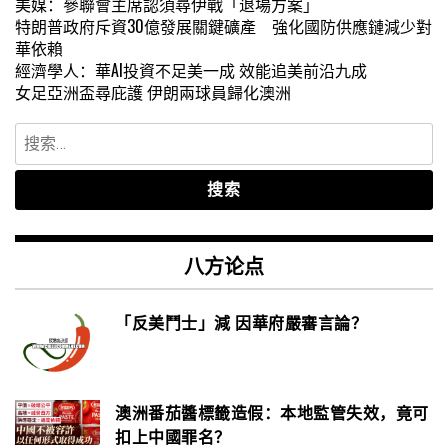
美媒：參聯會主席認須尋伊戰「退場方案」
特朗普政府斥資30億發展關鍵礦產 強化國防供應鏈減少對
華依賴
經濟學人：華AI投資不足美一成 效能追美前沿九成
女足亞洲盃尋庇護 伊朗兩球員歸化澳洲
搜
索：
八方论点
「反美鬥士」減 因華府嚴審言論？
澳洲番茄醬標籤造假：本地監管失效，竟可
扣上中國罪名？