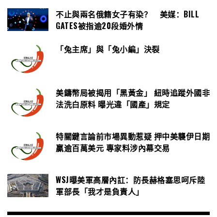
不止與兩名俄籍女子有染？ 美媒：BILL
GATES被指逾20段婚外情
「兔主席」與「兔小編」決裂
美鑄幣局被揭用「黑黃金」 紐時追蹤外國非
法洗白原料 曝光違「國產」規定
特關鍵言論前市場異動惹疑 押中美襲伊日期
贏逾百萬美元 專家料涉內幕交易
WSJ曝美軍高層內訌：防長赫格塞思呵斥陸
軍部長「我才是負責人」