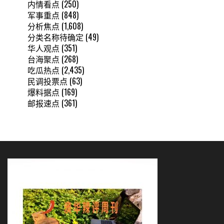
内情看点
(250)
军事重点
(848)
分析焦点
(1,608)
分类名称待确定
(49)
华人观点
(351)
台海聚点
(268)
吃瓜热点
(2,435)
民调投票点
(63)
爆料据点
(169)
邮报速点
(361)