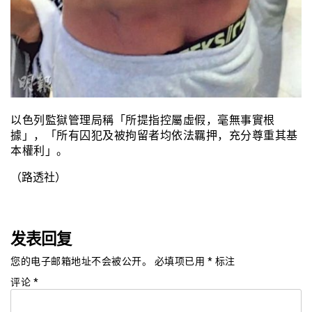
以色列監獄管理局稱「所提指控屬虛假，毫無事實根
據」，「所有囚犯及被拘留者均依法羈押，充分尊重其基
本權利」。
（路透社）
发表回复
您的电子邮箱地址不会被公开。
必填项已用
*
标注
评论
*