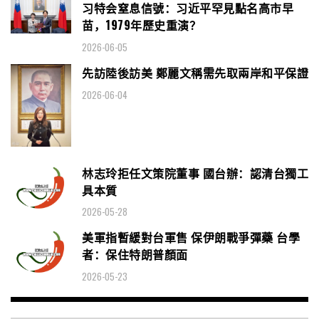
习特会窒息信號：习近平罕見點名高市早
苗，1979年歷史重演？
2026-06-05
先訪陸後訪美 鄭麗文稱需先取兩岸和平保證
2026-06-04
林志玲拒任文策院董事 國台辦：認清台獨工
具本質
2026-05-28
美軍指暫緩對台軍售 保伊朗戰爭彈藥 台學
者：保住特朗普顏面
2026-05-23