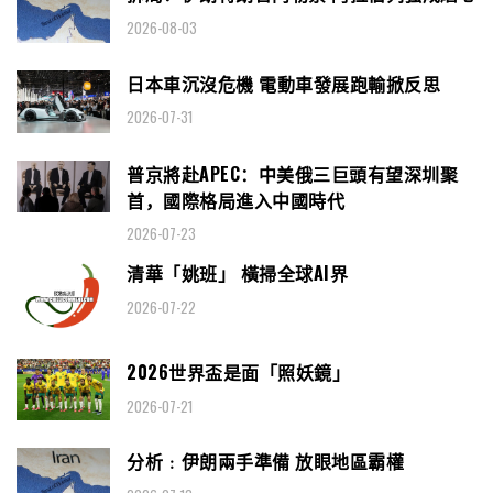
2026-08-03
日本車沉沒危機 電動車發展跑輸掀反思
2026-07-31
普京將赴APEC：中美俄三巨頭有望深圳聚
首，國際格局進入中國時代
2026-07-23
清華「姚班」 橫掃全球AI界
2026-07-22
2026世界盃是面「照妖鏡」
2026-07-21
分析﹕伊朗兩手準備 放眼地區霸權