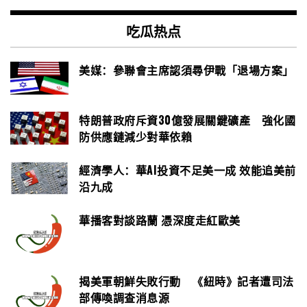
吃瓜热点
美媒：參聯會主席認須尋伊戰「退場方案」
特朗普政府斥資30億發展關鍵礦產 強化國
防供應鏈減少對華依賴
經濟學人：華AI投資不足美一成 效能追美前
沿九成
華播客對談路蘭 憑深度走紅歐美
揭美軍朝鮮失敗行動 《紐時》記者遭司法
部傳喚調查消息源