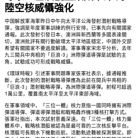
陸空核威懾強化
中国解放軍海軍昨日中午向太平洋公海發射潛射戰略導
彈，強調是年度軍事訓練的例行安排，已事先向有關國家
通報。此次發射引發日本、澳洲與新西蘭等多國表達關
切，澳洲批評有關行動破壞太平洋地區穩定，中國外交部
希望有關國家不要過度解讀。軍事專家宋忠平分析，去年
九三閱兵中亮相的「巨浪-3」洲際彈道導彈是試驗的主
角，試驗成功可形成戰略威懾。
《環球時報》引述軍事問題專家張軍社表示，據通報推
斷，此次發射的潛射戰略導彈應為此前在閱兵中亮相的
「巨浪-3」潛射戰略導彈，為洲際彈道導彈。射程可超過
1萬公里，覆蓋南太平洋至太平洋東部海域。
在軍事領域中，「三位一體」核力意指一國同時擁有洲際
彈道導彈、彈道導彈潛艇和戰略轟炸機3種核打擊方式。
張軍社指出，本次試射意義深遠。在「三位一體」核力量
體系中，戰略核潛艇被認為是最可靠的二次核反擊平台。
核潛艇可長期水下機動巡航，活動軌迹難被探測鎖定。即