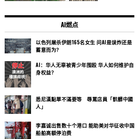
AI燃点
以色列屠杀伊朗165名女生 问AI是误炸还是
蓄意而为？
AI：华人无辜被青少年围殴 华人如何维护自
身权益？
悉尼漢點單不滿要等 辱罵店員「骯髒中國
人」
李嘉诚出售数十个港口 能助美对华征收中国
船舶高额停泊费