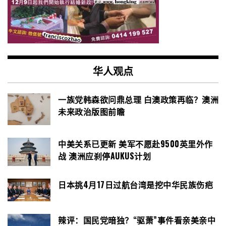
华人观点
一族党韩森欲问鼎总理 白澳政策再临？澳洲
未来政治版图前瞻
中美关系已更新 美军不愿赴9500英里外作
战 澳洲应刹停AUKUS计划
日本挑4月17日过航台湾是挖中华民族伤疤
辣评：国民党暗独？“驱萧”事件看亲美亲中