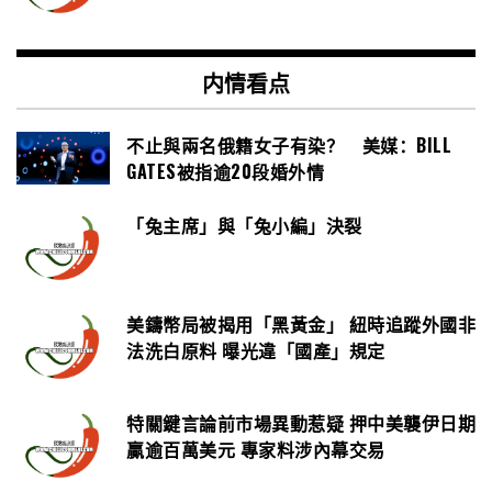
内情看点
不止與兩名俄籍女子有染？ 美媒：BILL
GATES被指逾20段婚外情
「兔主席」與「兔小編」決裂
美鑄幣局被揭用「黑黃金」 紐時追蹤外國非
法洗白原料 曝光違「國產」規定
特關鍵言論前市場異動惹疑 押中美襲伊日期
贏逾百萬美元 專家料涉內幕交易