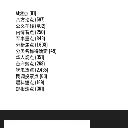
AI燃点
(81)
八方论点
(597)
公义在线
(402)
内情看点
(250)
军事重点
(848)
分析焦点
(1,608)
分类名称待确定
(49)
华人观点
(351)
台海聚点
(268)
吃瓜热点
(2,435)
民调投票点
(63)
爆料据点
(169)
邮报速点
(361)