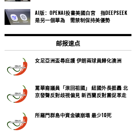
AI版：OPENAI投書美國白宮 指DEEPSEEK
是另一個華為 需禁制保持美優勢
邮报速点
女足亞洲盃尋庇護 伊朗兩球員歸化澳洲
罵華裔議員「滾回祖國」 紐國外長捱轟 北
京發聲反對歧視偏見 新西蘭反對黨促革走
所羅門群島中資金礦崩塌 最少10死