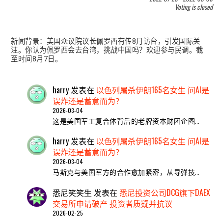
Voting is closed
新闻背景：美国众议院议长佩罗西有传8月访台，引发国际关
注。你认为佩罗西会去台湾，挑战中国吗？欢迎参与民调。截
至时间8月7日。
harry
发表在
以色列屠杀伊朗165名女生 问AI是
误炸还是蓄意而为？
2026-03-04
这是美国军工复合体背后的老牌资本财团企图…
harry
发表在
以色列屠杀伊朗165名女生 问AI是
误炸还是蓄意而为？
2026-03-04
马斯克与美国军方的合作愈加紧密，从导弹技…
悉尼笑笑生
发表在
悉尼投资公司DCG旗下DAEX
交易所申请破产 投资者质疑并抗议
2026-02-25