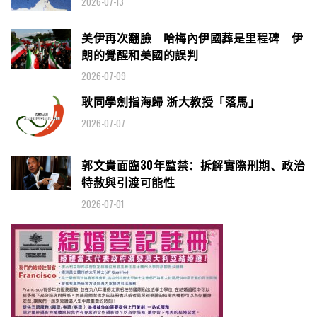
2026-07-13
美伊再次翻臉 哈梅內伊國葬是里程碑 伊
朗的覺醒和美國的誤判
2026-07-09
耿同學劍指海歸 浙大教授「落馬」
2026-07-07
郭文貴面臨30年監禁：拆解實際刑期、政治
特赦與引渡可能性
2026-07-01