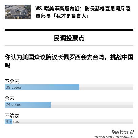
WSJ曝美軍高層內訌：防長赫格塞思呵斥陸
軍部長「我才是負責人」
民调投票点
你认为美国众议院议长佩罗西会去台湾，挑战中国
吗
不会去
39
votes
会去
24
votes
不清楚
4
votes
Total Votes: 67
2022-07-28
-
2022-08-06