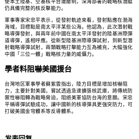
使本土陸基、空基核平台遭壓制，深海部署的戰略核潛艇
仍具備完整的核反擊能力。
軍事專家宋忠平表示，從發射軌迹來看，發射點應在渤海
海域，目標點是南太平洋某些公海。他認為，此次潛射戰
略導彈發射，與兩年前中國在南太平洋發射的陸基洲際彈
道導彈，遙相呼應。從新型陸基洲際導彈試射，到新型潛
射戰略導彈試射，兩類戰略打擊能力互為補充，大幅強化
中國「三位一體」戰略核力量的威懾力。
學者料阻嚇美國援台
台灣地区軍事學者蘇紫雲指出，陸方目標是增加核嚇阻
力，主要針對美國，嘗試透過急速擴張核武庫，將傳統防
禦性嚇阻轉為戰略脅迫，阻絕美軍協防台海的意願。宋忠
平稱導彈試驗成功，讓中國新的核導彈具更強突防力，可
打破美國金穹體系等反導體系。
发表回复