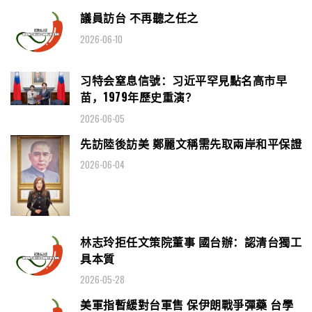
議員訪台 不再聽之任之
2026-06-10
习特会窒息信號：习近平罕見點名高市早
苗，1979年歷史重演？
2026-06-05
先訪陸後訪美 鄭麗文稱需先取兩岸和平保證
2026-06-04
林志玲拒任文策院董事 國台辦：認清台獨工
具本質
2026-05-28
美軍指暫緩對台軍售 保伊朗戰爭彈藥 台學