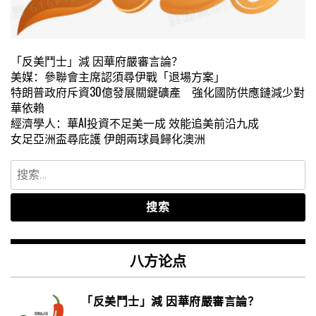
「反美鬥士」減 因華府嚴審言論？
美媒：參聯會主席認須尋伊戰「退場方案」
特朗普政府斥資30億發展關鍵礦產 強化國防供應鏈減少對
華依賴
經濟學人：華AI投資不足美一成 效能追美前沿九成
女足亞洲盃尋庇護 伊朗兩球員歸化澳洲
搜
索：
八方论点
「反美鬥士」減 因華府嚴審言論？