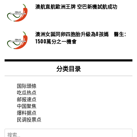
澳航直航歐洲王牌 空巴新機試航成功
澳洲女誕同卵四胞胎升級為8孩媽 醫生：
1500萬分之一機會
分类目录
国际頭條
吃瓜热点
邮报速点
中国聚焦
爆料据点
民调投票点
搜