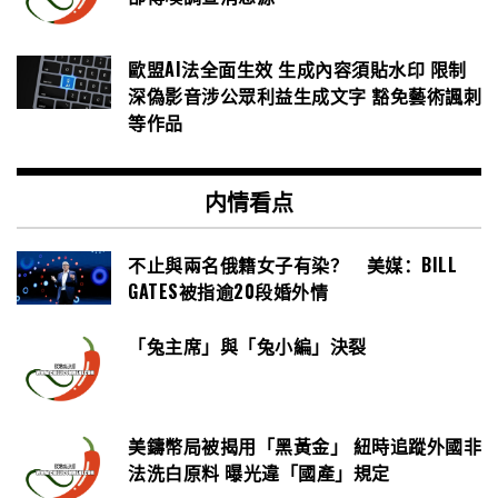
歐盟AI法全面生效 生成內容須貼水印 限制
深偽影音涉公眾利益生成文字 豁免藝術諷刺
等作品
内情看点
不止與兩名俄籍女子有染？ 美媒：BILL
GATES被指逾20段婚外情
「兔主席」與「兔小編」決裂
美鑄幣局被揭用「黑黃金」 紐時追蹤外國非
法洗白原料 曝光違「國產」規定