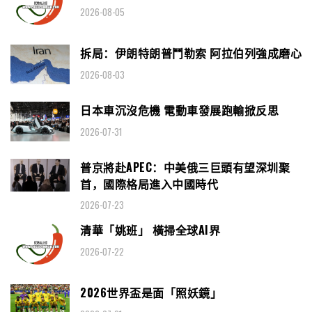
2026-08-05
拆局：伊朗特朗普鬥勒索 阿拉伯列強成磨心
2026-08-03
日本車沉沒危機 電動車發展跑輸掀反思
2026-07-31
普京將赴APEC：中美俄三巨頭有望深圳聚
首，國際格局進入中國時代
2026-07-23
清華「姚班」 橫掃全球AI界
2026-07-22
2026世界盃是面「照妖鏡」