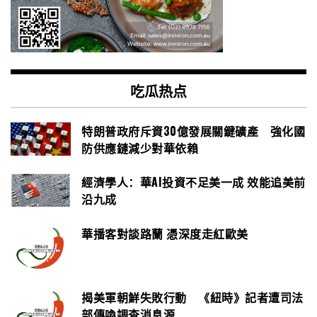
吃瓜热点
特朗普政府斥資30億發展關鍵礦產 強化國
防供應鏈減少對華依賴
經濟學人：華AI投資不足美一成 效能追美前
沿九成
華播客對談路蘭 憑深度走紅歐美
揭美軍朝鮮失敗行動 《紐時》記者遭司法
部傳喚調查消息源