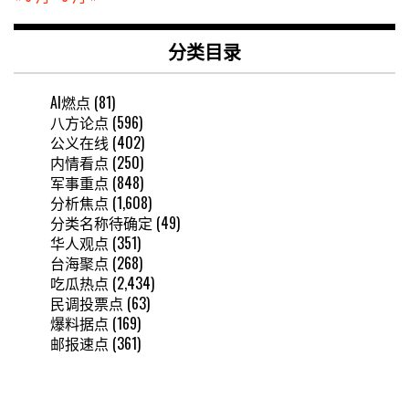
分类目录
AI燃点
(81)
八方论点
(596)
公义在线
(402)
内情看点
(250)
军事重点
(848)
分析焦点
(1,608)
分类名称待确定
(49)
华人观点
(351)
台海聚点
(268)
吃瓜热点
(2,434)
民调投票点
(63)
爆料据点
(169)
邮报速点
(361)