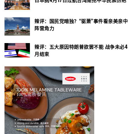
日本挑4月17日过航台湾是挖中华民族伤疤
辣评：国民党暗独？“驱萧”事件看亲美亲中
阵营角力
辣评：五大原因特朗普欲罢不能 战争未必4
月结束