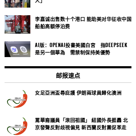
人」
李嘉诚出售数十个港口 能助美对华征收中国
船舶高额停泊费
AI版：OPENAI投書美國白宮 指DEEPSEEK
是另一個華為 需禁制保持美優勢
邮报速点
女足亞洲盃尋庇護 伊朗兩球員歸化澳洲
罵華裔議員「滾回祖國」 紐國外長捱轟 北
京發聲反對歧視偏見 新西蘭反對黨促革走