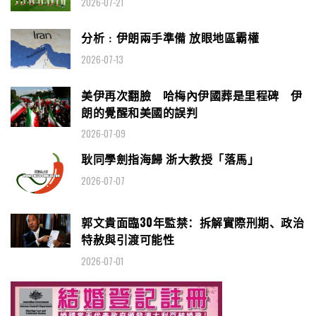
2026-07-21
分析﹕伊朗兩手準備 放眼地區霸權
2026-07-13
美伊再次翻臉 哈梅內伊國葬是里程碑 伊
朗的覺醒和美國的誤判
2026-07-09
耿同學劍指海歸 浙大教授「落馬」
2026-07-07
郭文貴面臨30年監禁：拆解實際刑期、政治
特赦與引渡可能性
2026-07-01