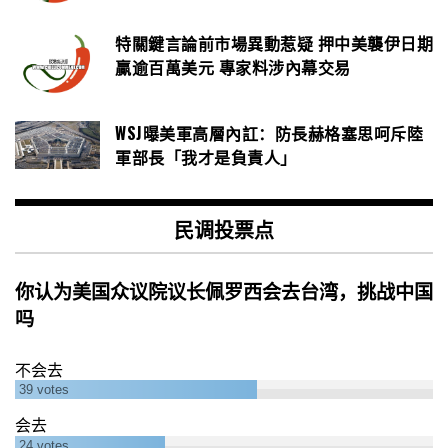
特關鍵言論前市場異動惹疑 押中美襲伊日期
贏逾百萬美元 專家料涉內幕交易
WSJ曝美軍高層內訌：防長赫格塞思呵斥陸
軍部長「我才是負責人」
民调投票点
你认为美国众议院议长佩罗西会去台湾，挑战中国
吗
不会去
39
votes
会去
24
votes