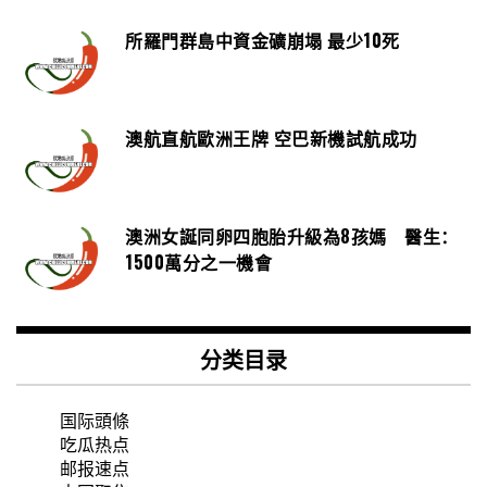
所羅門群島中資金礦崩塌 最少10死
澳航直航歐洲王牌 空巴新機試航成功
澳洲女誕同卵四胞胎升級為8孩媽 醫生：
1500萬分之一機會
分类目录
国际頭條
吃瓜热点
邮报速点