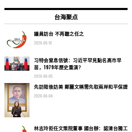
台海聚点
議員訪台 不再聽之任之
2026-06-10
习特会窒息信號：习近平罕見點名高市早
苗，1979年歷史重演？
2026-06-05
先訪陸後訪美 鄭麗文稱需先取兩岸和平保證
2026-06-04
林志玲拒任文策院董事 國台辦：認清台獨工