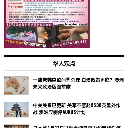
华人观点
一族党韩森欲问鼎总理 白澳政策再临？澳洲
未来政治版图前瞻
中美关系已更新 美军不愿赴9500英里外作
战 澳洲应刹停AUKUS计划