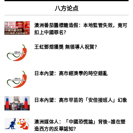
八方论点
澳洲番茄醬標籤造假：本地監管失效，竟可
扣上中國罪名？
王虹鄧煜獲獎 無領導人祝賀？
日本內望：高市經濟學的時空錯亂
日本內望：高市早苗的「安倍接班人」幻象
澳洲媒体人：「中國恐慌論」背後–誰在塑
造西方的反華認知？