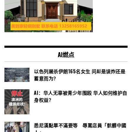
AI燃点
以色列屠杀伊朗165名女生 问AI是误炸还是
蓄意而为？
AI：华人无辜被青少年围殴 华人如何维护自
身权益？
悉尼漢點單不滿要等 辱罵店員「骯髒中國