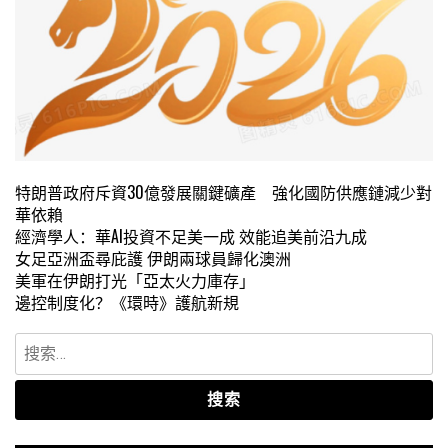
特朗普政府斥資30億發展關鍵礦產 強化國防供應鏈減少對
華依賴
經濟學人：華AI投資不足美一成 效能追美前沿九成
女足亞洲盃尋庇護 伊朗兩球員歸化澳洲
美軍在伊朗打光「亞太火力庫存」
邊控制度化？《環時》護航新規
搜
索：