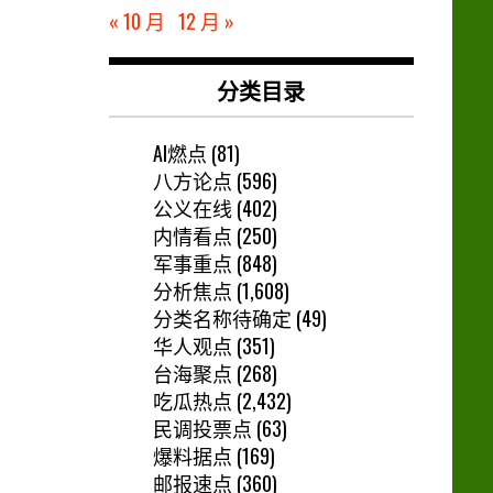
« 10 月
12 月 »
分类目录
AI燃点
(81)
八方论点
(596)
公义在线
(402)
内情看点
(250)
军事重点
(848)
分析焦点
(1,608)
分类名称待确定
(49)
华人观点
(351)
台海聚点
(268)
吃瓜热点
(2,432)
民调投票点
(63)
爆料据点
(169)
邮报速点
(360)