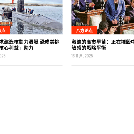
焦点
八方论点
求建造核動力潛艇 恐成美挑
激進的高市早苗：正在摧毀
核心利益」助力
敏感的戰略平衡
2025
16 11 月, 2025