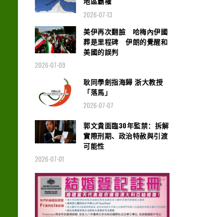
地區霸權
2026-07-13
美伊再次翻臉 哈梅內伊國
葬是里程碑 伊朗的覺醒和
美國的誤判
2026-07-09
耿同學劍指海歸 浙大教授
「落馬」
2026-07-07
郭文貴面臨30年監禁：拆解
實際刑期、政治特赦與引渡
可能性
2026-07-01