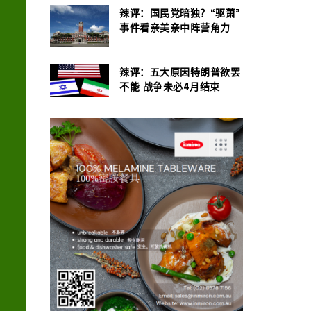
辣评：国民党暗独？“驱萧”
事件看亲美亲中阵营角力
辣评：五大原因特朗普欲罢
不能 战争未必4月结束