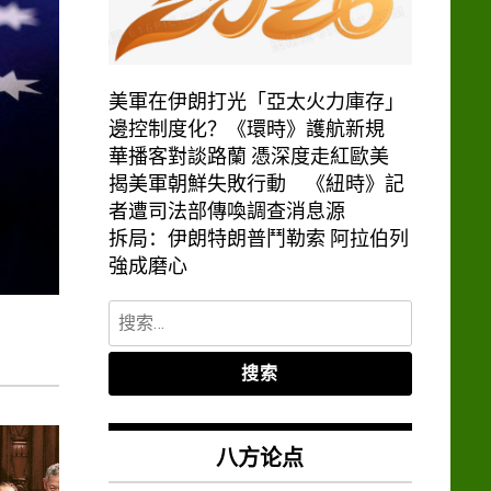
美軍在伊朗打光「亞太火力庫存」
邊控制度化？《環時》護航新規
華播客對談路蘭 憑深度走紅歐美
揭美軍朝鮮失敗行動 《紐時》記
者遭司法部傳喚調查消息源
拆局：伊朗特朗普鬥勒索 阿拉伯列
強成磨心
搜
索：
八方论点