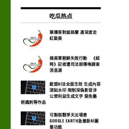
吃瓜热点
華播客對談路蘭 憑深度走
紅歐美
揭美軍朝鮮失敗行動 《紐
時》記者遭司法部傳喚調查
消息源
歐盟AI法全面生效 生成內容
須貼水印 限制深偽影音涉
公眾利益生成文字 豁免藝
術諷刺等作品
可製假戰爭天災場景
GOOGLE EARTH急撤新AI圖
像功能