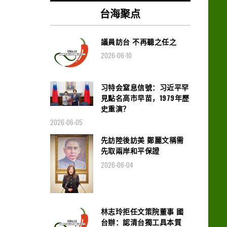
台海聚点
議員訪台 不再聽之任之
2026-06-10
习特会窒息信號：习近平罕
見點名高市早苗，1979年歷
史重演？
2026-06-05
先訪陸後訪美 鄭麗文稱需
先取兩岸和平保證
2026-06-04
林志玲拒任文策院董事 國
台辦：認清台獨工具本質