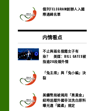
俄列TELEGRAM創辦人入國
際通緝名單
内情看点
不止與兩名俄籍女子有
染？ 美媒：BILL GATES被
指逾20段婚外情
「兔主席」與「兔小編」決
裂
美鑄幣局被揭用「黑黃金」
紐時追蹤外國非法洗白原料
曝光違「國產」規定