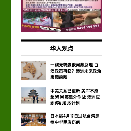
华人观点
一族党韩森欲问鼎总理 白
澳政策再临？澳洲未来政治
版图前瞻
中美关系已更新 美军不愿
赴9500英里外作战 澳洲应
刹停AUKUS计划
日本挑4月17日过航台湾是
挖中华民族伤疤