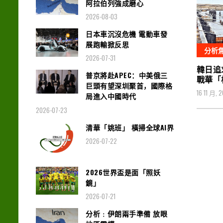
阿拉伯列強成磨心
2026-08-03
日本車沉沒危機 電動車發
展跑輸掀反思
分析
2026-07-31
韓日追
普京將赴APEC：中美俄三
戰華「
巨頭有望深圳聚首，國際格
16 11 月, 
局進入中國時代
2026-07-23
清華「姚班」 橫掃全球AI界
2026-07-22
2026世界盃是面「照妖
鏡」
2026-07-21
分析﹕伊朗兩手準備 放眼