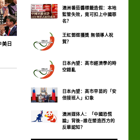
澳洲番茄醬標籤造假：本地
監管失效，竟可扣上中國罪
名？
王虹鄧煜獲獎 無領導人祝
賀？
中美日
日本內望：高市經濟學的時
空錯亂
日本內望：高市早苗的「安
倍接班人」幻象
澳洲媒体人：「中國恐慌
論」背後–誰在塑造西方的
反華認知？