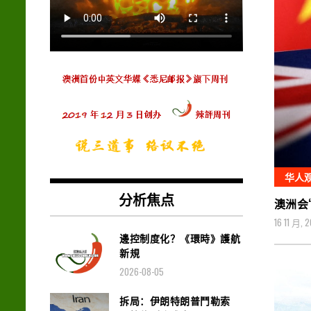
华人
分析焦点
澳洲会
16 11 月, 
邊控制度化？《環時》護航
新規
2026-08-05
拆局：伊朗特朗普鬥勒索