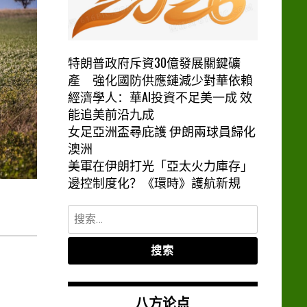
特朗普政府斥資30億發展關鍵礦
產 強化國防供應鏈減少對華依賴
經濟學人：華AI投資不足美一成 效
能追美前沿九成
女足亞洲盃尋庇護 伊朗兩球員歸化
澳洲
美軍在伊朗打光「亞太火力庫存」
邊控制度化？《環時》護航新規
搜
索：
八方论点