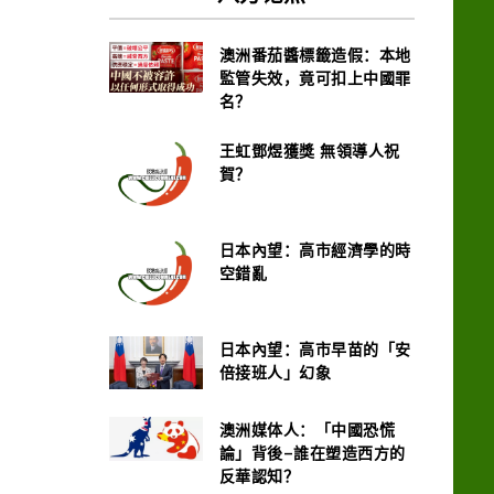
澳洲番茄醬標籤造假：本地
監管失效，竟可扣上中國罪
名？
王虹鄧煜獲獎 無領導人祝
賀？
日本內望：高市經濟學的時
空錯亂
日本內望：高市早苗的「安
倍接班人」幻象
澳洲媒体人：「中國恐慌
論」背後–誰在塑造西方的
反華認知？