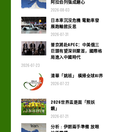
阿拉伯列強成磨心
2026-08-03
日本車沉沒危機 電動車發
展跑輸掀反思
2026-07-31
普京將赴APEC：中美俄三
巨頭有望深圳聚首，國際格
局進入中國時代
2026-07-23
清華「姚班」 橫掃全球AI界
2026-07-22
2026世界盃是面「照妖
鏡」
2026-07-21
分析﹕伊朗兩手準備 放眼