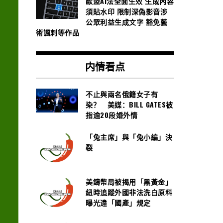
歐盟AI法全面生效 生成內容
須貼水印 限制深偽影音涉
公眾利益生成文字 豁免藝
術諷刺等作品
内情看点
不止與兩名俄籍女子有
染？ 美媒：BILL GATES被
指逾20段婚外情
「兔主席」與「兔小編」決
裂
美鑄幣局被揭用「黑黃金」
紐時追蹤外國非法洗白原料
曝光違「國產」規定