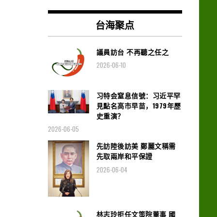
台海聚点
議員訪台 不再聽之任之
2026-06-10
习特会窒息信號：习近平罕
見點名高市早苗，1979年歷
史重演？
2026-06-05
先訪陸後訪美 鄭麗文稱需
先取兩岸和平保證
2026-06-04
林志玲拒任文策院董事 國