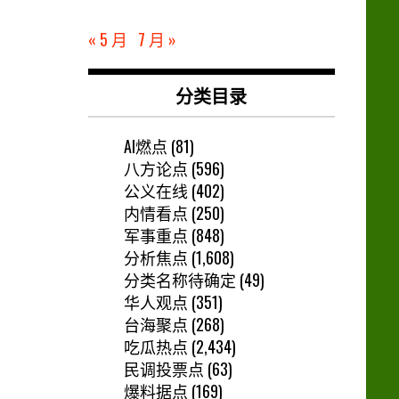
« 5 月
7 月 »
分类目录
AI燃点
(81)
八方论点
(596)
公义在线
(402)
内情看点
(250)
军事重点
(848)
分析焦点
(1,608)
分类名称待确定
(49)
华人观点
(351)
台海聚点
(268)
吃瓜热点
(2,434)
民调投票点
(63)
爆料据点
(169)