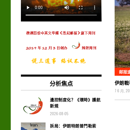
邮报
分析焦点
伊朗戰
7 6 月, 2
邊控制度化？《環時》護航
新規
2026-08-05
拆局：伊朗特朗普鬥勒索