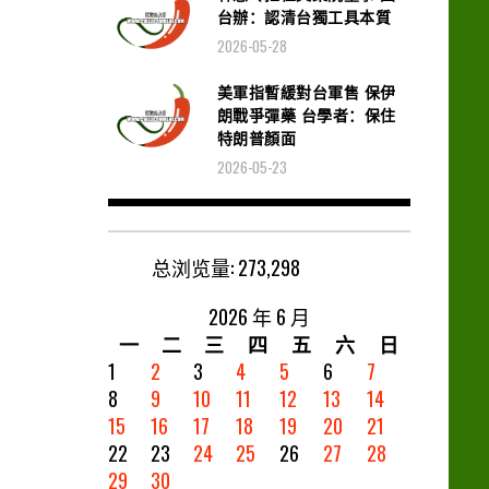
台辦：認清台獨工具本質
2026-05-28
美軍指暫緩對台軍售 保伊
朗戰爭彈藥 台學者：保住
特朗普顏面
2026-05-23
总浏览量:
273,298
2026 年 6 月
一
二
三
四
五
六
日
1
2
3
4
5
6
7
8
9
10
11
12
13
14
15
16
17
18
19
20
21
22
23
24
25
26
27
28
29
30