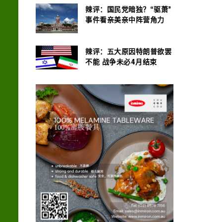
辣评：国民党暗独？“驱萧”
事件看亲美亲中阵营角力
辣评：五大原因特朗普欲罢
不能 战争未必4月结束