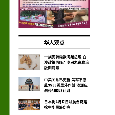
华人观点
一族党韩森欲问鼎总理 白
澳政策再临？澳洲未来政治
版图前瞻
中美关系已更新 美军不愿
赴9500英里外作战 澳洲应
刹停AUKUS计划
日本挑4月17日过航台湾是
挖中华民族伤疤