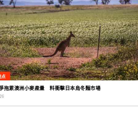
速点
爭拖累澳洲小麥產量 料衝擊日本烏冬麵市場
026