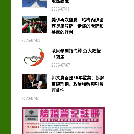
地區霸權
2026-07-13
美伊再次翻臉 哈梅內伊國
葬是里程碑 伊朗的覺醒和
美國的誤判
2026-07-09
耿同學劍指海歸 浙大教授
「落馬」
2026-07-07
郭文貴面臨30年監禁：拆解
實際刑期、政治特赦與引渡
可能性
2026-07-01