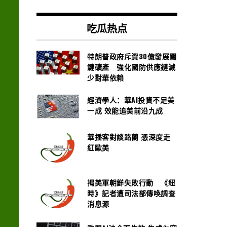
吃瓜热点
特朗普政府斥資30億發展關
鍵礦產 強化國防供應鏈減
少對華依賴
經濟學人：華AI投資不足美
一成 效能追美前沿九成
華播客對談路蘭 憑深度走
紅歐美
揭美軍朝鮮失敗行動 《紐
時》記者遭司法部傳喚調查
消息源