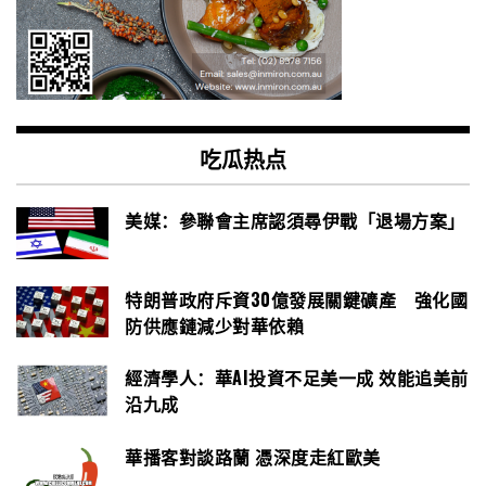
吃瓜热点
美媒：參聯會主席認須尋伊戰「退場方案」
特朗普政府斥資30億發展關鍵礦產 強化國
防供應鏈減少對華依賴
經濟學人：華AI投資不足美一成 效能追美前
沿九成
華播客對談路蘭 憑深度走紅歐美