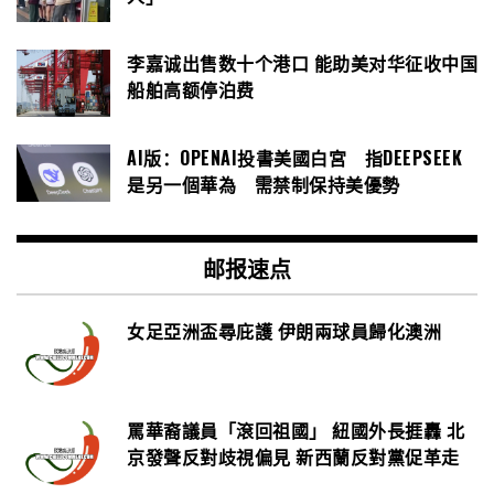
李嘉诚出售数十个港口 能助美对华征收中国
船舶高额停泊费
AI版：OPENAI投書美國白宮 指DEEPSEEK
是另一個華為 需禁制保持美優勢
邮报速点
女足亞洲盃尋庇護 伊朗兩球員歸化澳洲
罵華裔議員「滾回祖國」 紐國外長捱轟 北
京發聲反對歧視偏見 新西蘭反對黨促革走