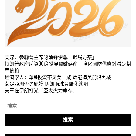
美媒：參聯會主席認須尋伊戰「退場方案」
特朗普政府斥資30億發展關鍵礦產 強化國防供應鏈減少對
華依賴
經濟學人：華AI投資不足美一成 效能追美前沿九成
女足亞洲盃尋庇護 伊朗兩球員歸化澳洲
美軍在伊朗打光「亞太火力庫存」
搜
索：