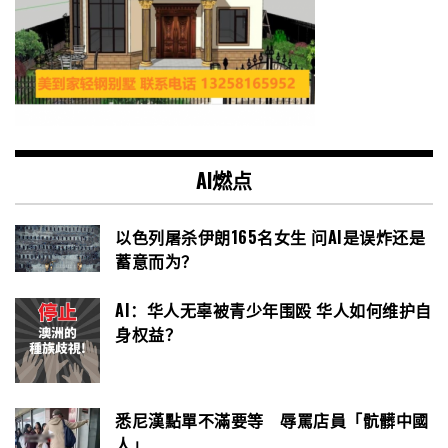
AI燃点
以色列屠杀伊朗165名女生 问AI是误炸还是
蓄意而为？
AI：华人无辜被青少年围殴 华人如何维护自
身权益？
悉尼漢點單不滿要等 辱罵店員「骯髒中國
人」