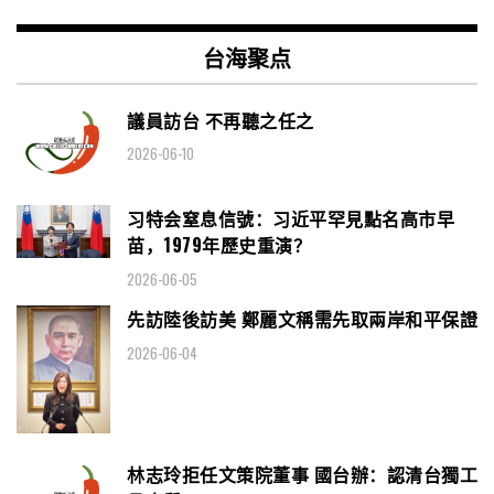
台海聚点
議員訪台 不再聽之任之
2026-06-10
习特会窒息信號：习近平罕見點名高市早
苗，1979年歷史重演？
2026-06-05
先訪陸後訪美 鄭麗文稱需先取兩岸和平保證
2026-06-04
林志玲拒任文策院董事 國台辦：認清台獨工