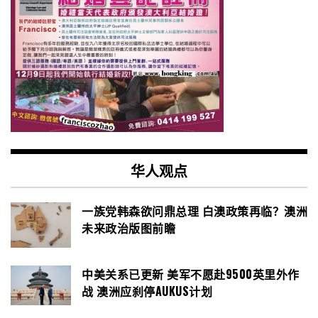
华人观点
一族党韩森欲问鼎总理 白澳政策再临？澳洲
未来政治版图前瞻
中美关系已更新 美军不愿赴9500英里外作
战 澳洲应刹停AUKUS计划