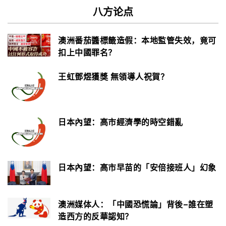
八方论点
澳洲番茄醬標籤造假：本地監管失效，竟可
扣上中國罪名？
王虹鄧煜獲獎 無領導人祝賀？
日本內望：高市經濟學的時空錯亂
日本內望：高市早苗的「安倍接班人」幻象
澳洲媒体人：「中國恐慌論」背後–誰在塑
造西方的反華認知？