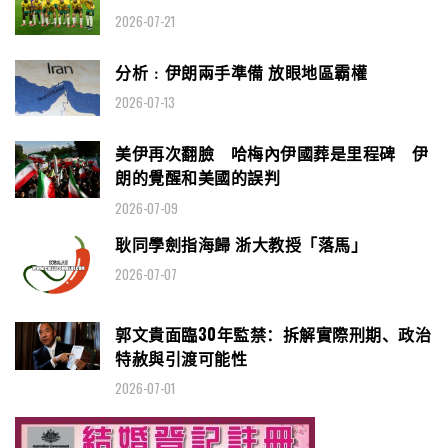
2026-07-21
分析﹕伊朗兩手準備 放眼地區霸權
2026-07-13
美伊再次翻臉 哈梅內伊國葬是里程碑 伊
朗的覺醒和美國的誤判
2026-07-09
耿同學劍指海歸 浙大教授「落馬」
2026-07-07
郭文貴面臨30年監禁：拆解實際刑期、政治
特赦與引渡可能性
2026-07-01