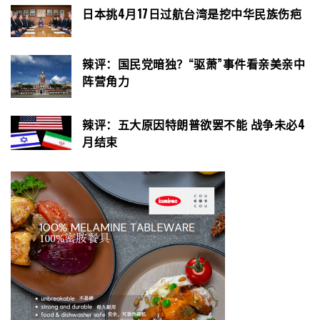
日本挑4月17日过航台湾是挖中华民族伤疤
辣评：国民党暗独？“驱萧”事件看亲美亲中
阵营角力
辣评：五大原因特朗普欲罢不能 战争未必4
月结束