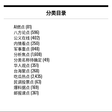
分类目录
AI燃点
(81)
八方论点
(596)
公义在线
(402)
内情看点
(250)
军事重点
(848)
分析焦点
(1,608)
分类名称待确定
(49)
华人观点
(351)
台海聚点
(268)
吃瓜热点
(2,435)
民调投票点
(63)
爆料据点
(169)
邮报速点
(361)