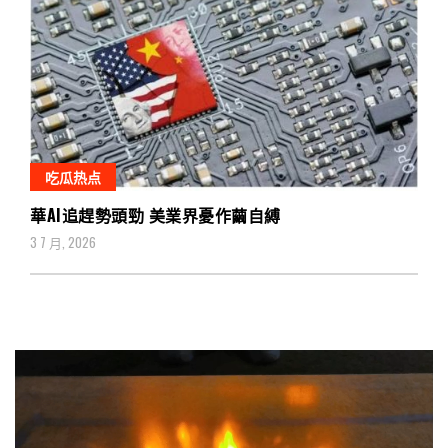
吃瓜热点
華AI追趕勢頭勁 美業界憂作繭自縛
3 7 月, 2026