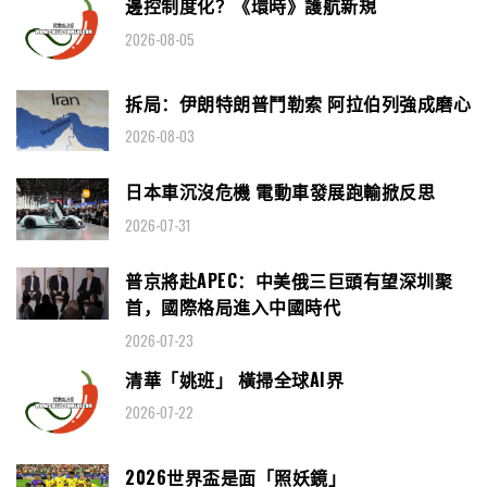
邊控制度化？《環時》護航新規
2026-08-05
拆局：伊朗特朗普鬥勒索 阿拉伯列強成磨心
2026-08-03
日本車沉沒危機 電動車發展跑輸掀反思
2026-07-31
普京將赴APEC：中美俄三巨頭有望深圳聚
首，國際格局進入中國時代
2026-07-23
清華「姚班」 橫掃全球AI界
2026-07-22
2026世界盃是面「照妖鏡」