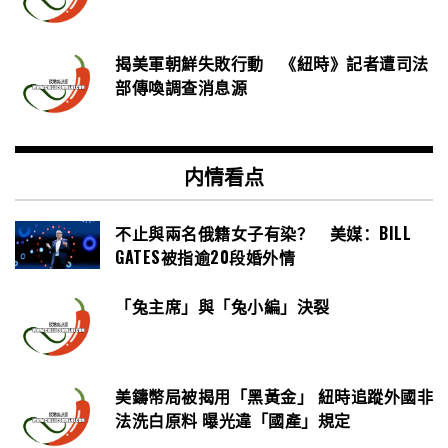
揭美軍朝鮮失敗行動 《紐時》記者遭司法
部傳喚調查消息源
内情看点
不止與兩名俄籍女子有染？ 美媒：BILL
GATES被指逾20段婚外情
「兔主席」與「兔小編」決裂
美鑄幣局被揭用「黑黃金」 紐時追蹤外國非
法洗白原料 曝光違「國產」規定