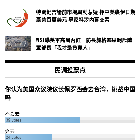
特關鍵言論前市場異動惹疑 押中美襲伊日期
贏逾百萬美元 專家料涉內幕交易
WSJ曝美軍高層內訌：防長赫格塞思呵斥陸
軍部長「我才是負責人」
民调投票点
你认为美国众议院议长佩罗西会去台湾，挑战中国
吗
不会去
39
votes
会去
24
votes