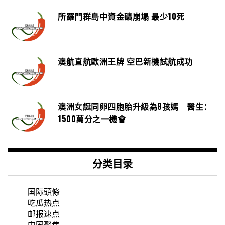
所羅門群島中資金礦崩塌 最少10死
澳航直航歐洲王牌 空巴新機試航成功
澳洲女誕同卵四胞胎升級為8孩媽 醫生：
1500萬分之一機會
分类目录
国际頭條
吃瓜热点
邮报速点
中国聚焦