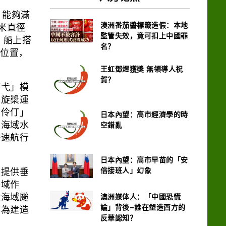
，能夠滿
澳洲番茄醬標籤造假：本地
8米直徑
監管失效，竟可扣上中國罪
。船上搭
名？
的位置，
王虹鄧煜獲獎 無領導人祝
賀？
游弋」模
螺旋槳運
區伶仃」
日本內望：高市經濟學的時
空錯亂
部海域水
快速航行
日本內望：高市早苗的「安
倍接班人」幻象
客提供垂
海域作
澳洲媒体人：「中國恐慌
近海域颱
論」背後–誰在塑造西方的
作為建造
反華認知？