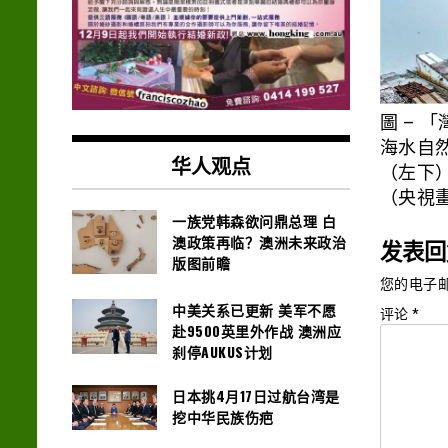
圖 – 
海水自
华人观点
（左下
（央視
一族党韩森欲问鼎总理 白
澳政策再临？澳洲未来政治
发表回
版图前瞻
您的电子
中美关系已更新 美军不愿
评论
*
赴9500英里外作战 澳洲应
刹停AUKUS计划
日本挑4月17日过航台湾是
挖中华民族伤疤