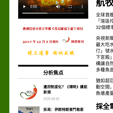
航
全球首
「灣區
32個標
央視新
最大吃
仃」號
下宮殿
構讓自
多種魚
分析焦点
猶如超
邊控制度化？《環時》護航
動空間，
新規
魚塘產
2026-08-05
採全
拆局：伊朗特朗普鬥勒索