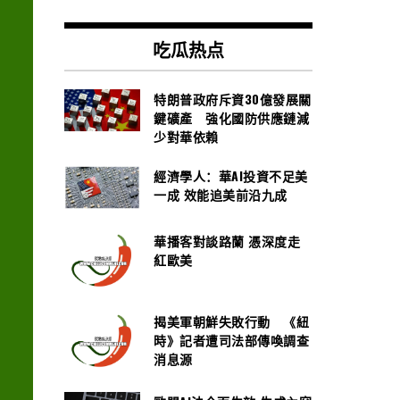
吃瓜热点
特朗普政府斥資30億發展關
鍵礦產 強化國防供應鏈減
少對華依賴
經濟學人：華AI投資不足美
一成 效能追美前沿九成
華播客對談路蘭 憑深度走
紅歐美
揭美軍朝鮮失敗行動 《紐
時》記者遭司法部傳喚調查
消息源