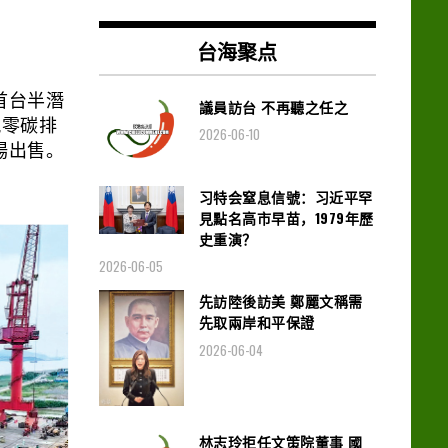
台海聚点
首台半潛
議員訪台 不再聽之任之
現零碳排
2026-06-10
場出售。
习特会窒息信號：习近平罕
見點名高市早苗，1979年歷
史重演？
2026-06-05
先訪陸後訪美 鄭麗文稱需
先取兩岸和平保證
2026-06-04
林志玲拒任文策院董事 國