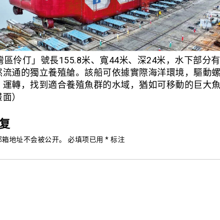
「灣區伶仃」號長155.8米、寬44米、深24米，水下部分有
然流通的獨立養殖艙。該船可依據實際海洋環境，驅動
）運轉，找到適合養殖魚群的水域，猶如可移動的巨大
畫面）
复
邮箱地址不会被公开。
必填项已用
*
标注