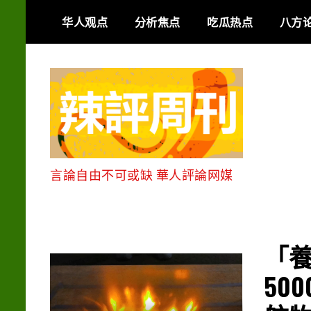
Skip
华人观点
分析焦点
吃瓜热点
八方
to
content
言論自由不可或缺 華人評論网媒
「養
50