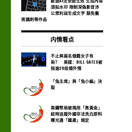
歐盟AI法全面生效 生成內容
須貼水印 限制深偽影音涉
公眾利益生成文字 豁免藝
術諷刺等作品
内情看点
不止與兩名俄籍女子有
染？ 美媒：BILL GATES被
指逾20段婚外情
「兔主席」與「兔小編」決
裂
美鑄幣局被揭用「黑黃金」
紐時追蹤外國非法洗白原料
曝光違「國產」規定