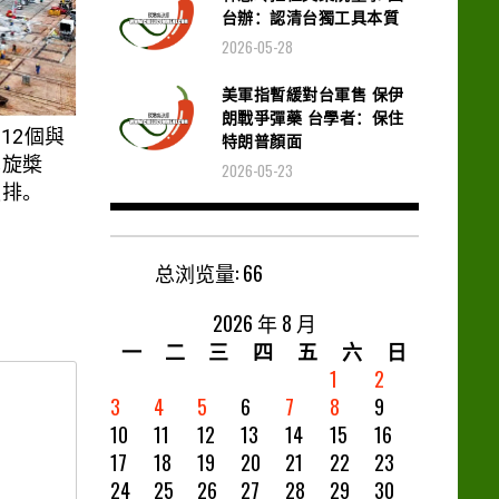
台辦：認清台獨工具本質
2026-05-28
美軍指暫緩對台軍售 保伊
朗戰爭彈藥 台學者：保住
12個與
特朗普顏面
螺旋槳
2026-05-23
魚排。
总浏览量:
66
2026 年 8 月
一
二
三
四
五
六
日
1
2
3
4
5
6
7
8
9
10
11
12
13
14
15
16
17
18
19
20
21
22
23
24
25
26
27
28
29
30