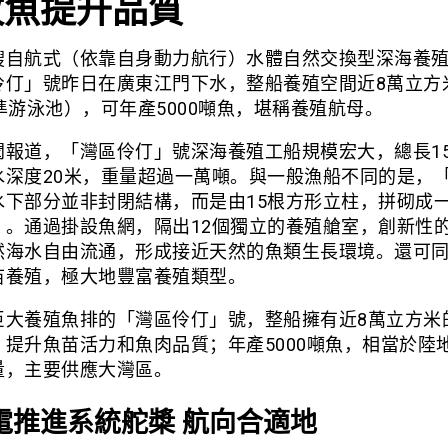
牧魚提升品質
艘自航式（依靠自身動力航行）水體自然交換型深海養
伶仃」號昨日在廣東江門下水，整船養殖空間近8萬立方
準游泳池），可年產5000噸魚，堪稱養殖航母。
聞報道，「灣區伶仃」號深海養殖工船規模宏大，總長155
水深度20米，重量超過一萬噸。與一般漁船不同的是，
水下部分並非封閉結構，而是由15根方形立柱，拼砌成
」。通過掛設魚網，隔出12個獨立的養殖艙室，創新性
然海水自由流通，形成接近天然的魚類生長環境。還可
苗養殖，極大地豐富養殖類型。
巨大養殖魚排的「灣區伶仃」號，整船擁有近8萬立方米
提升魚苗活力和魚肉品質；年產5000噸魚，相當於陸地
量，主要供應大灣區。
電推進系統舵槳 航向合適地