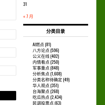
31
« 7 月
分类目录
AI燃点
(81)
八方论点
(596)
公义在线
(402)
内情看点
(250)
军事重点
(848)
分析焦点
(1,608)
分类名称待确定
(49)
华人观点
(351)
台海聚点
(268)
吃瓜热点
(2,434)
民调投票点
(63)