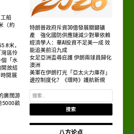
殖工船
米（約
特朗普政府斥資30億發展關鍵礦
產 強化國防供應鏈減少對華依賴
經濟學人：華AI投資不足美一成 效
.8米，
能追美前沿九成
「灣區伶
女足亞洲盃尋庇護 伊朗兩球員歸化
一個「水
澳洲
的開放結
美軍在伊朗打光「亞太火力庫存」
同時開展
邊控制度化？《環時》護航新規
搜
的廣闊游
索：
5000畝
八方论点