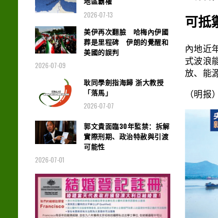
地區霸權
2026-07-13
可抵
美伊再次翻臉 哈梅內伊國
葬是里程碑 伊朗的覺醒和
內地近
美國的誤判
式波浪
2026-07-09
放、能
耿同學劍指海歸 浙大教授
「落馬」
（明报
2026-07-07
郭文貴面臨30年監禁：拆解
實際刑期、政治特赦與引渡
可能性
2026-07-01