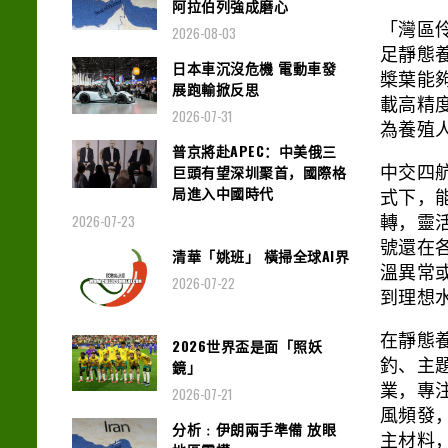
阿拉伯列強成磨心
「灣區
2026-08-03
足靜態養
日本車沉沒危機 電動車發
槳葉能
展跑輸掀反思
載高精
2026-07-31
為養殖
普京將赴APEC：中美俄三
巨頭有望深圳聚首，國際格
中交四
局進入中國時代
式下，
2026-07-23
轉，靈
號還在
清華「姚班」 橫掃全球AI界
溫異常
2026-07-22
到理想
在靜態
2026世界盃是面「照妖
釣、主
鏡」
業，專
2026-07-21
風頻發
分析﹕伊朗兩手準備 放眼
主材料