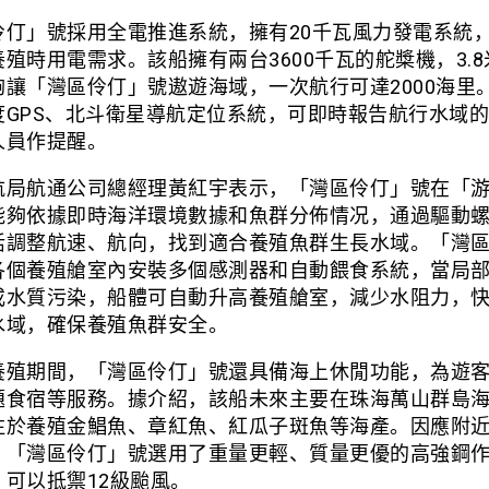
伶仃」號採用全電推進系統，擁有20千瓦風力發電系統
殖時用電需求。該船擁有兩台3600千瓦的舵槳機，3.
夠讓「灣區伶仃」號遨遊海域，一次航行可達2000海里
度GPS、北斗衛星導航定位系統，可即時報告航行水域
人員作提醒。
航局航通公司總經理黃紅宇表示，「灣區伶仃」號在「
能夠依據即時海洋環境數據和魚群分佈情况，通過驅動
活調整航速、航向，找到適合養殖魚群生長水域。「灣
各個養殖艙室內安裝多個感測器和自動餵食系統，當局
或水質污染，船體可自動升高養殖艙室，減少水阻力，
水域，確保養殖魚群安全。
養殖期間，「灣區伶仃」號還具備海上休閒功能，為遊
題食宿等服務。據介紹，該船未來主要在珠海萬山群島
注於養殖金鯧魚、章紅魚、紅瓜子斑魚等海產。因應附
，「灣區伶仃」號選用了重量更輕、質量更優的高強鋼
，可以抵禦12級颱風。