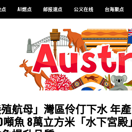
论点
AI燃点
邮报速点
公义在线
台海聚点
殖航母」灣區伶仃下水 年產
00噸魚 8萬立方米「水下宮殿