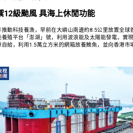
禦12級颱風 具海上休閒功能
年推動科技養漁，早前在大嶼山南邊約8.5公里放置全球
能養殖平台「澎湖」號，利用波浪能及太陽能發電，實
源自給，利用1.5萬立方米的網箱放養鮸魚，並向香港市
）