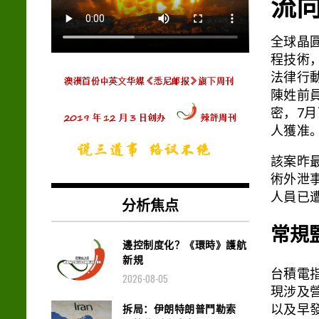
流
全球晶
程技術
法律行
陳姓前
密，7
人獲准
該案昨最
術外泄
人員已
分析焦点
常規
邊控制度化？《環時》護航
新規
台積電
2026-08-05
現涉及
拆局：伊朗特朗普鬥勒索
以及早