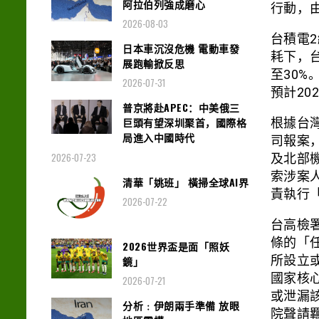
阿拉伯列強成磨心
行動，
2026-08-03
台積電
日本車沉沒危機 電動車發
耗下，台
展跑輸掀反思
至30
2026-07-31
預計20
普京將赴APEC：中美俄三
巨頭有望深圳聚首，國際格
根據台
局進入中國時代
司報案
2026-07-23
及北部
索涉案
清華「姚班」 橫掃全球AI界
責執行
2026-07-22
台高檢
條的「
2026世界盃是面「照妖
所設立
鏡」
國家核
2026-07-21
或泄漏
分析﹕伊朗兩手準備 放眼
院聲請