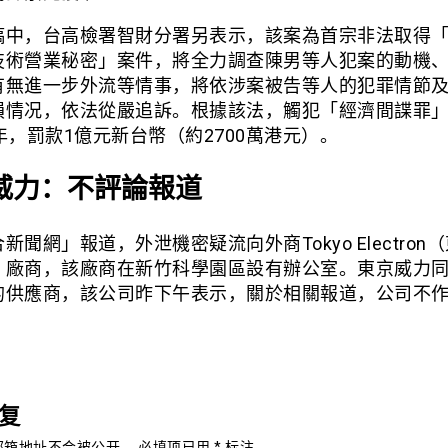
稿中，台高檢署智財分署另表示，該案為首宗非法取得
技術營業秘密」案件，將全力調查陳男等人犯案的動機
有無進一步外流等情事，將依涉案被告等人的犯罪情節
損情况，依法從嚴追訴。根據該法，觸犯「經濟間諜罪
年，罰款1億元新台幣（約2700萬港元）。
威力：不評論報道
新聞網」報道，外泄機密疑流向外商Tokyo Electron
）廠商，該廠商在新竹科學園區設有辦公室。東京威力
的供應商，該公司昨下午表示，關於相關報道，公司不
复
邮箱地址不会被公开。
必填项已用
*
标注