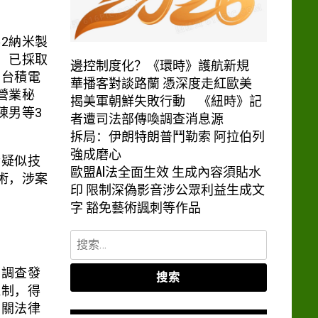
2納米製
，已採取
邊控制度化？《環時》護航新規
，台積電
華播客對談路蘭 憑深度走紅歐美
營業秘
揭美軍朝鮮失敗行動 《紐時》記
陳男等3
者遭司法部傳喚調查消息源
拆局：伊朗特朗普鬥勒索 阿拉伯列
強成磨心
發疑似技
歐盟AI法全面生效 生成內容須貼水
術，涉案
印 限制深偽影音涉公眾利益生成文
字 豁免藝術諷刺等作品
搜
索：
部調查發
機制，得
相關法律