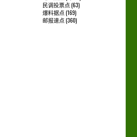
民调投票点
(63)
爆料据点
(169)
邮报速点
(360)