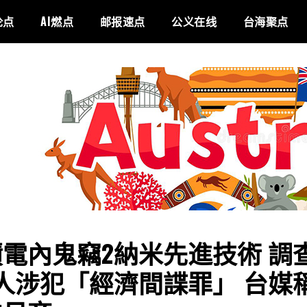
论点
AI燃点
邮报速点
公义在线
台海聚点
電內鬼竊2納米先進技術 調
人涉犯「經濟間諜罪」 台媒