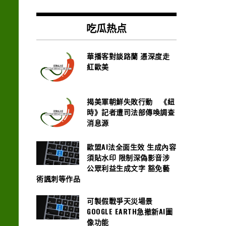
吃瓜热点
華播客對談路蘭 憑深度走
紅歐美
揭美軍朝鮮失敗行動 《紐
時》記者遭司法部傳喚調查
消息源
歐盟AI法全面生效 生成內容
須貼水印 限制深偽影音涉
公眾利益生成文字 豁免藝
術諷刺等作品
可製假戰爭天災場景
GOOGLE EARTH急撤新AI圖
像功能