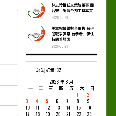
林志玲拒任文策院董事 國
台辦：認清台獨工具本質
2026-05-28
美軍指暫緩對台軍售 保伊
朗戰爭彈藥 台學者：保住
特朗普顏面
2026-05-23
总浏览量:
32
2026 年 8 月
一
二
三
四
五
六
日
1
2
3
4
5
6
7
8
9
10
11
12
13
14
15
16
17
18
19
20
21
22
23