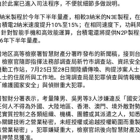
由於此案已進入司法程序，不便就細節多做說明。
2納米製程於今年下半年量產，相較3納米的N3E製程，
積電2納米速度提升10%至15%；在相同速度下，功耗降
%。針對智能手機和高效能運算，台積電還將提供N2P製
26年下半年量產。
灣地区高等檢察署智慧財產分署昨發布的新聞稿，接到
，檢察官隨即指揮法務部調查局新竹巿調查站、資訊安
機動工作站，7月25日至28日間陸續傳喚、拘提涉案人
人士的住居所與工作地。台灣調查局是犯罪偵查與情報
「維護國家安全」與偵辦重大犯罪。
署智財分署表示，考量陳男、吳男等3人涉嫌違反「國安
任何人不得為外國、大陸地區、香港、澳門、境外敵對
或實質控制之各類組織、機構、團體或其派遣之人，知
心關鍵技術之營業秘密，未經授權或逾越授權範圍而重
該營業秘密」，犯罪嫌疑重大，檢察官訊後向智慧財產
羈押禁見獲准。