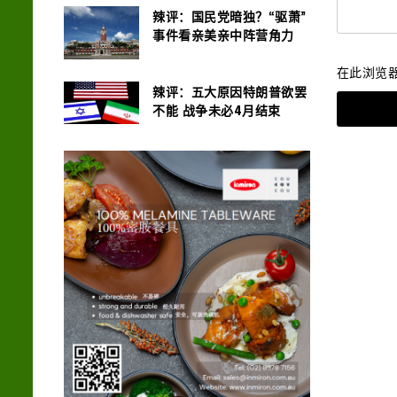
辣评：国民党暗独？“驱萧”
事件看亲美亲中阵营角力
在此浏览
辣评：五大原因特朗普欲罢
不能 战争未必4月结束