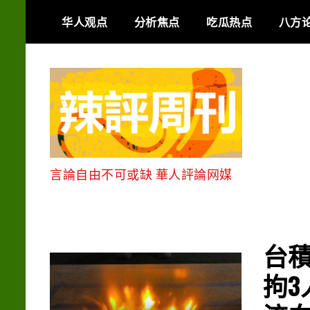
Skip
华人观点
分析焦点
吃瓜热点
八方
to
content
言論自由不可或缺 華人評論网媒
台積
拘3