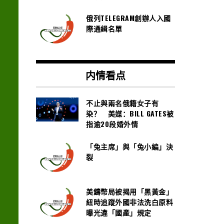
俄列TELEGRAM創辦人入國
際通緝名單
内情看点
不止與兩名俄籍女子有
染？ 美媒：BILL GATES被
指逾20段婚外情
「兔主席」與「兔小編」決
裂
美鑄幣局被揭用「黑黃金」
紐時追蹤外國非法洗白原料
曝光違「國產」規定