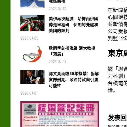
地區霸權
2026-07-13
在新聞
心關鍵
美伊再次翻臉 哈梅內伊國
葬是里程碑 伊朗的覺醒和
並釐清
美國的誤判
公司受
2026-07-09
判監12
耿同學劍指海歸 浙大教授
東京
「落馬」
2026-07-07
據「聯合
郭文貴面臨30年監禁：拆解
力科創
實際刑期、政治特赦與引渡
台積電
可能性
論。
2026-07-01
发表回
您的电子