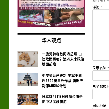
评论
*
华人观点
一族党韩森欲问鼎总理 白
澳政策再临？澳洲未来政治
版图前瞻
显示名称
中美关系已更新 美军不愿
赴9500英里外作战 澳洲应
刹停AUKUS计划
电子邮箱
日本挑4月17日过航台湾是
挖中华民族伤疤
网站地址