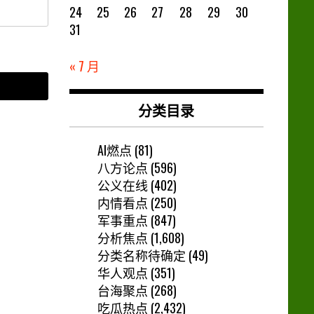
24
25
26
27
28
29
30
31
« 7 月
分类目录
AI燃点
(81)
八方论点
(596)
公义在线
(402)
内情看点
(250)
军事重点
(847)
分析焦点
(1,608)
分类名称待确定
(49)
华人观点
(351)
台海聚点
(268)
吃瓜热点
(2,432)