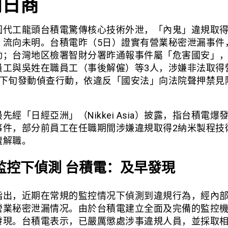
向日商
圓代工龍頭台積電驚傳核心技術外泄，「內鬼」違規取得
，流向未明。台積電昨（5日）證實有營業秘密泄漏事件
動；台灣地区檢署智財分署昨通報事件屬「危害國安」
員工與吳姓在職員工（事後解僱）等3人，涉嫌非法取得
月下旬發動偵查行動，依違反「國安法」向法院聲押禁見
。
先經「日經亞洲」（Nikkei Asia）披露，指台積電爆
事件，部分前員工在任職期間涉嫌違規取得2納米製程技
遭解職。
監控下偵測 台積電：及早發現
指出，近期在常規的監控情况下偵測到違規行為，經內
營業秘密泄漏情况。由於台積電建立全面及完備的監控
發現。台積電表示，已嚴厲懲處涉事違規人員，並採取