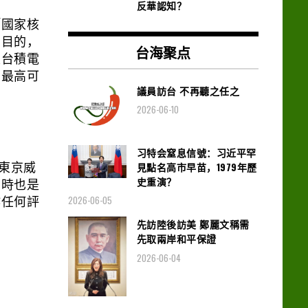
反華認知？
「國家核
、目的，
台海聚点
及台積電
」最高可
議員訪台 不再聽之任之
2026-06-10
习特会窒息信號：习近平罕
見點名高市早苗，1979年歷
（東京威
史重演？
同時也是
2026-06-05
作任何評
先訪陸後訪美 鄭麗文稱需
先取兩岸和平保證
2026-06-04