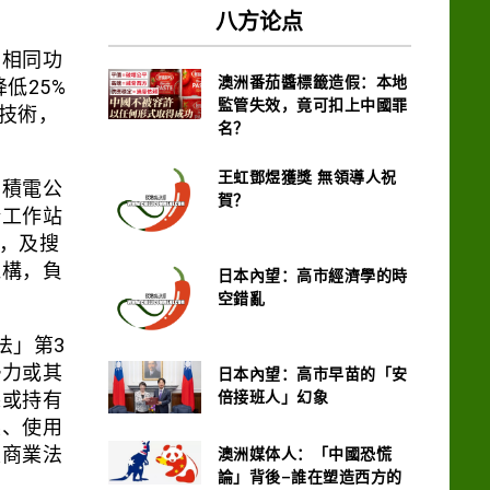
八方论点
在相同功
澳洲番茄醬標籤造假：本地
低25%
監管失效，竟可扣上中國罪
程技術，
名？
王虹鄧煜獲獎 無領導人祝
台積電公
賀？
全工作站
士，及搜
機構，負
日本內望：高市經濟學的時
空錯亂
法」第3
日本內望：高市早苗的「安
勢力或其
倍接班人」幻象
悉或持有
製、使用
澳洲媒体人：「中國恐慌
及商業法
論」背後–誰在塑造西方的