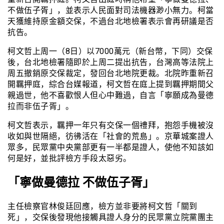
不做伍子胥」，並表示人民面對司法機器渺小無力。柯當
天獲維持原金額交保，不過台北地檢署表示會再研議是否
抗告。
柯文哲上周一（8日）以7000萬元（新台幣，下同）交保
後，台北地檢署隨即於上周二提出抗告，台灣高等法院上
周五撤銷原交保裁定，發回台北地院更裁。北院昨重新召
開羈押庭，綜合台媒報道，柯文哲在庭上提到羈押期間父
親過世，他不喜歡恨人但心中難過，自言「寧願成為曼德
拉而非伍子胥」。
柯文哲表示，羈押一年只有交保一個禮拜，抱怨手機被沒
收如與世隔絕，彷彿活在「社會的荒島」。京華城案證人
眾多，民眾黨中央黨部更有一半都是證人，使他不知該如
何是好，並批評檢方手段太惡劣。
「寧做曼德拉 不做伍子胥」
主任檢察官林俊廷回應，檢方並非要將柯文哲「關到
死」，交保後發現他接觸具證人身分的民眾黨立院黨團主