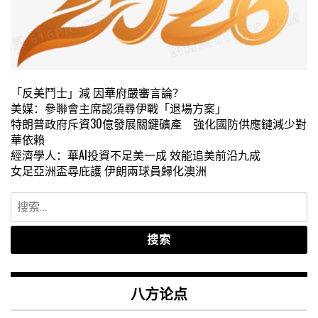
「反美鬥士」減 因華府嚴審言論？
美媒：參聯會主席認須尋伊戰「退場方案」
特朗普政府斥資30億發展關鍵礦產 強化國防供應鏈減少對
華依賴
經濟學人：華AI投資不足美一成 效能追美前沿九成
女足亞洲盃尋庇護 伊朗兩球員歸化澳洲
搜
索：
八方论点