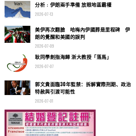
分析﹕伊朗兩手準備 放眼地區霸權
2026-07-13
美伊再次翻臉 哈梅內伊國葬是里程碑 伊
朗的覺醒和美國的誤判
2026-07-09
耿同學劍指海歸 浙大教授「落馬」
2026-07-07
郭文貴面臨30年監禁：拆解實際刑期、政治
特赦與引渡可能性
2026-07-01