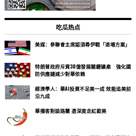
吃瓜热点
美媒：參聯會主席認須尋伊戰「退場方案」
特朗普政府斥資30億發展關鍵礦產 強化國
防供應鏈減少對華依賴
經濟學人：華AI投資不足美一成 效能追美前
沿九成
華播客對談路蘭 憑深度走紅歐美