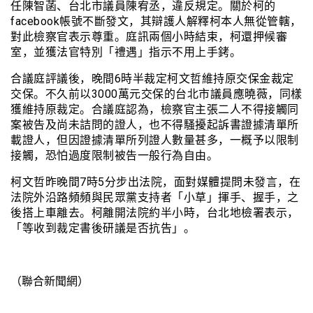
任陳智菡、台北市議員陳宥丞，違反規定。關於柯的
facebook帳號不斷發文，其辯護人解釋柯本人無從管轄，
對此檢察官表示尊重。庭訊兩個小時結束，柯還押候審
室，並獲法官特別「禮遇」指示不用上手銬。
合議庭評議後，晚間6時半裁定柯文哲維持原交保金裁定
交保。不久前以3000萬元交保的台北市議員應曉薇，同樣
獲維持原裁定。合議庭認為，檢察官主張二人不得接觸同
案被告及尚未詰問的證人，也不得騷擾起訴書證據清單所
載證人，但因證據清單所列證人數量甚多，一概予以限制
接觸，恐怕過度限制被告一般行為自由。
柯文哲昨晚間7時5分步出法院，面對媒體提問未發言，在
法院外沿路頻頻與民眾黨支持者「小草」揮手、握手，之
後搭上車離去。柯離開法院約半小時，台北地檢署表示，
「等收到裁定書後研議是否抗告」。
（聯合新聞網）