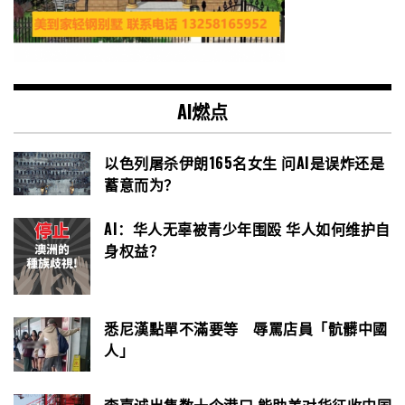
AI燃点
以色列屠杀伊朗165名女生 问AI是误炸还是
蓄意而为？
AI：华人无辜被青少年围殴 华人如何维护自
身权益？
悉尼漢點單不滿要等 辱罵店員「骯髒中國
人」