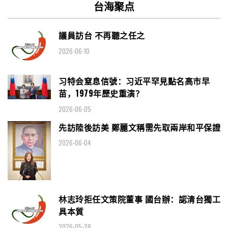
台海聚点
議員訪台 不再聽之任之
2026-06-10
习特会窒息信號：习近平罕見點名高市早
苗，1979年歷史重演？
2026-06-05
先訪陸後訪美 鄭麗文稱需先取兩岸和平保證
2026-06-04
林志玲拒任文策院董事 國台辦：認清台獨工
具本質
2026-05-28