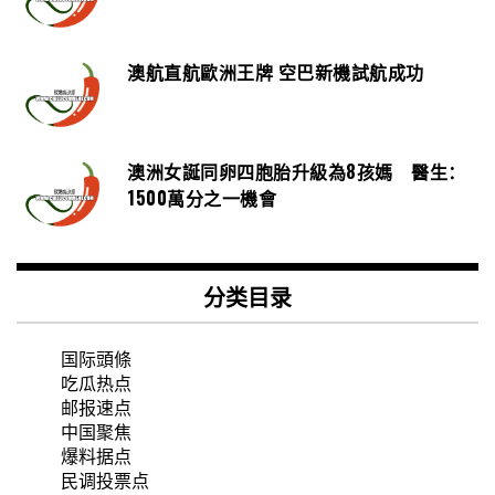
澳航直航歐洲王牌 空巴新機試航成功
澳洲女誕同卵四胞胎升級為8孩媽 醫生：
1500萬分之一機會
分类目录
国际頭條
吃瓜热点
邮报速点
中国聚焦
爆料据点
民调投票点