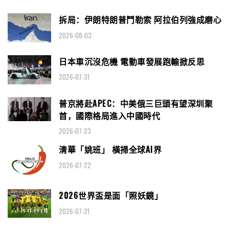
拆局：伊朗特朗普鬥勒索 阿拉伯列強成磨心
2026-08-03
日本車沉沒危機 電動車發展跑輸掀反思
2026-07-31
普京將赴APEC：中美俄三巨頭有望深圳聚
首，國際格局進入中國時代
2026-07-23
清華「姚班」 橫掃全球AI界
2026-07-22
2026世界盃是面「照妖鏡」
2026-07-21