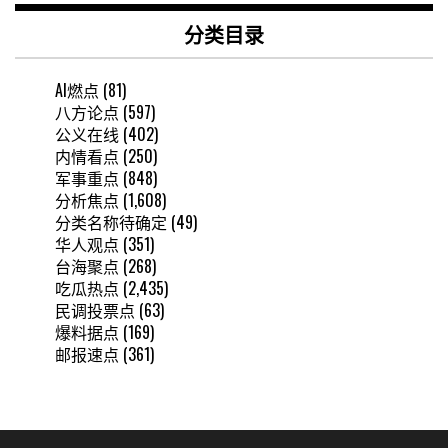
分类目录
AI燃点
(81)
八方论点
(597)
公义在线
(402)
内情看点
(250)
军事重点
(848)
分析焦点
(1,608)
分类名称待确定
(49)
华人观点
(351)
台海聚点
(268)
吃瓜热点
(2,435)
民调投票点
(63)
爆料据点
(169)
邮报速点
(361)