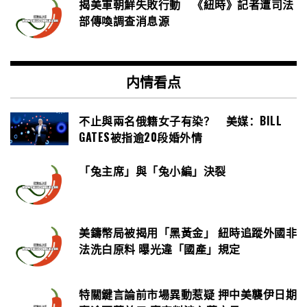
揭美軍朝鮮失敗行動 《紐時》記者遭司法
部傳喚調查消息源
内情看点
不止與兩名俄籍女子有染？ 美媒：BILL
GATES被指逾20段婚外情
「兔主席」與「兔小編」決裂
美鑄幣局被揭用「黑黃金」 紐時追蹤外國非
法洗白原料 曝光違「國產」規定
特關鍵言論前市場異動惹疑 押中美襲伊日期