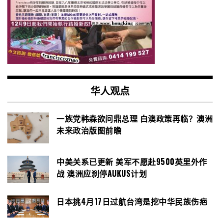
华人观点
一族党韩森欲问鼎总理 白澳政策再临？澳洲
未来政治版图前瞻
中美关系已更新 美军不愿赴9500英里外作
战 澳洲应刹停AUKUS计划
日本挑4月17日过航台湾是挖中华民族伤疤