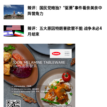
辣评：国民党暗独？“驱萧”事件看亲美亲中
阵营角力
辣评：五大原因特朗普欲罢不能 战争未必4
月结束