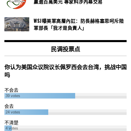
贏逾百萬美元 專家料涉內幕交易
WSJ曝美軍高層內訌：防長赫格塞思呵斥陸
軍部長「我才是負責人」
民调投票点
你认为美国众议院议长佩罗西会去台湾，挑战中国
吗
不会去
39
votes
会去
24
votes
不清楚
4
votes