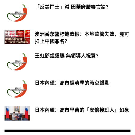
「反美鬥士」減 因華府嚴審言論？
澳洲番茄醬標籤造假：本地監管失效，竟可
扣上中國罪名？
王虹鄧煜獲獎 無領導人祝賀？
日本內望：高市經濟學的時空錯亂
日本內望：高市早苗的「安倍接班人」幻象