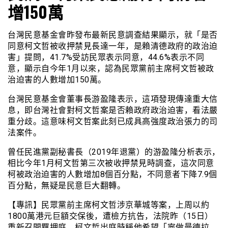
增150萬
台灣民意基金會昨發布最新民意調查結果顯示，就「是否
同意柯文哲被收押禁見長達一年，是賴清德政府的政治迫
害」提問，41.7%受訪民眾表示同意，44.6%表示不同
意，顯示自今年1月以來，認為民眾黨前主席柯文哲被政
治迫害的人數增加150萬。
台灣民意基金會董事長游盈隆表示，這項發現傳達重大信
息，即台灣社會對柯文哲案是否賴政府政治迫害，看法嚴
重分歧。這意味柯文哲案此刻已成具高強度政治張力的司
法案件。
曾任民進黨副秘書長（2019年退黨）的游盈隆分析表示，
相比今年1月柯文哲第三次被收押禁見時調查，這次同意
柯被政治迫害的人數增加8個百分點，不同意者下降7.9個
百分點，無疑是民意巨大翻轉。
【專訊】民眾黨前主席柯文哲涉京華城等案，上周以約
1800萬港元巨額交保後，遭檢方抗告，法院昨（15日）
重新召開羈押庭。柯文哲出庭時稱他希望「寧做曼德拉、