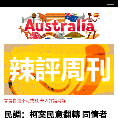
Skip
to
content
言論自由不可或缺 華人評論网媒
民調：柯案民意翻轉 同情者