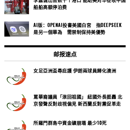
李嘉诚出售数十个港口 能助美对华征收中国
船舶高额停泊费
AI版：OPENAI投書美國白宮 指DEEPSEEK
是另一個華為 需禁制保持美優勢
邮报速点
女足亞洲盃尋庇護 伊朗兩球員歸化澳洲
罵華裔議員「滾回祖國」 紐國外長捱轟 北
京發聲反對歧視偏見 新西蘭反對黨促革走
所羅門群島中資金礦崩塌 最少10死