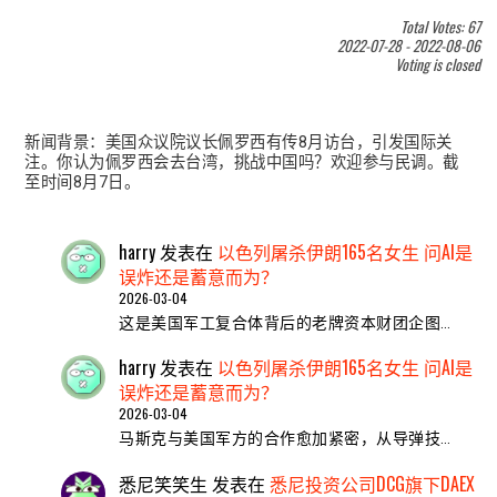
Total Votes: 67
2022-07-28
-
2022-08-06
Voting is closed
新闻背景：美国众议院议长佩罗西有传8月访台，引发国际关
注。你认为佩罗西会去台湾，挑战中国吗？欢迎参与民调。截
至时间8月7日。
harry
发表在
以色列屠杀伊朗165名女生 问AI是
误炸还是蓄意而为？
2026-03-04
这是美国军工复合体背后的老牌资本财团企图…
harry
发表在
以色列屠杀伊朗165名女生 问AI是
误炸还是蓄意而为？
2026-03-04
马斯克与美国军方的合作愈加紧密，从导弹技…
悉尼笑笑生
发表在
悉尼投资公司DCG旗下DAEX