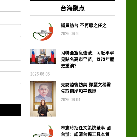
台海聚点
議員訪台 不再聽之任之
2026-06-10
习特会窒息信號：习近平罕
見點名高市早苗，1979年歷
史重演？
2026-06-05
先訪陸後訪美 鄭麗文稱需
先取兩岸和平保證
2026-06-04
林志玲拒任文策院董事 國
台辦：認清台獨工具本質