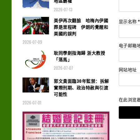
地區霸權
2026-07-13
美伊再次翻臉 哈梅內伊國
显示名称
葬是里程碑 伊朗的覺醒和
美國的誤判
2026-07-09
电子邮箱
耿同學劍指海歸 浙大教授
「落馬」
2026-07-07
网站地址
郭文貴面臨30年監禁：拆解
實際刑期、政治特赦與引渡
可能性
在此浏览
2026-07-01