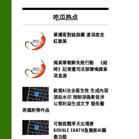
吃瓜热点
華播客對談路蘭 憑深度走
紅歐美
揭美軍朝鮮失敗行動 《紐
時》記者遭司法部傳喚調查
消息源
歐盟AI法全面生效 生成內容
須貼水印 限制深偽影音涉
公眾利益生成文字 豁免藝
術諷刺等作品
可製假戰爭天災場景
GOOGLE EARTH急撤新AI圖
像功能