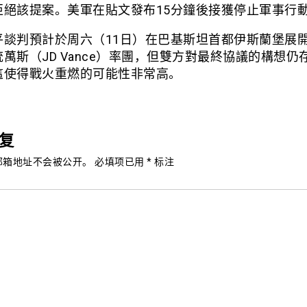
拒絕該提案。美軍在貼文發布15分鐘後接獲停止軍事行
平談判預計於周六（11日）在巴基斯坦首都伊斯蘭堡展
萬斯（JD Vance）率團，但雙方對最終協議的構想仍
這使得戰火重燃的可能性非常高。
复
邮箱地址不会被公开。
必填项已用
*
标注