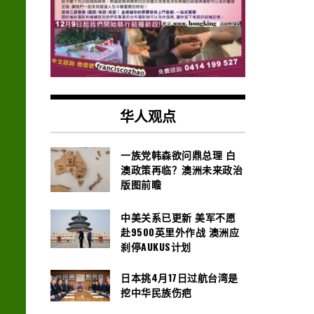
华人观点
一族党韩森欲问鼎总理 白
澳政策再临？澳洲未来政治
版图前瞻
中美关系已更新 美军不愿
赴9500英里外作战 澳洲应
刹停AUKUS计划
日本挑4月17日过航台湾是
挖中华民族伤疤