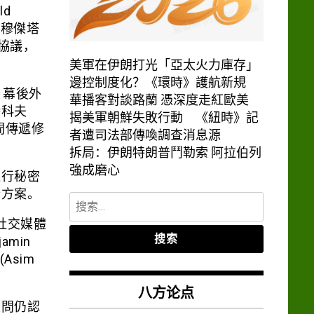
d
袖穆傑塔
動協議，
美軍在伊朗打光「亞太火力庫存」
邊控制度化？《環時》護航新規
，幕後外
華播客對談路蘭 憑深度走紅歐美
特科夫
揭美軍朝鮮失敗行動 《紐時》記
之間傳遞修
者遭司法部傳喚調查消息源
拆局：伊朗特朗普鬥勒索 阿拉伯列
強成磨心
進行秘密
套方案。
搜
索：
在社交媒體
min
Asim
八方论点
顧問仍認