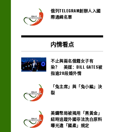
俄列TELEGRAM創辦人入國
際通緝名單
内情看点
不止與兩名俄籍女子有
染？ 美媒：BILL GATES被
指逾20段婚外情
「兔主席」與「兔小編」決
裂
美鑄幣局被揭用「黑黃金」
紐時追蹤外國非法洗白原料
曝光違「國產」規定