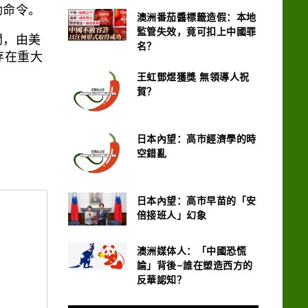
動命令。
澳洲番茄醬標籤造假：本地
監管失效，竟可扣上中國罪
開，由美
名？
存在重大
王虹鄧煜獲獎 無領導人祝
賀？
日本內望：高市經濟學的時
空錯亂
日本內望：高市早苗的「安
倍接班人」幻象
澳洲媒体人：「中國恐慌
論」背後–誰在塑造西方的
反華認知？