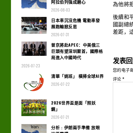
阿拉伯列強成磨心
為他將
2026-08-03
後續和
日本車沉沒危機 電動車發
國副總統
展跑輸掀反思
差距，
2026-07-31
普京將赴APEC：中美俄三
巨頭有望深圳聚首，國際格
局進入中國時代
发表回
2026-07-23
您的电子
清華「姚班」 橫掃全球AI界
评论
*
2026-07-22
2026世界盃是面「照妖
鏡」
2026-07-21
分析﹕伊朗兩手準備 放眼