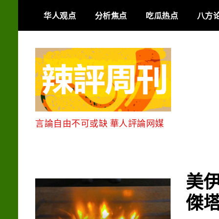
Skip
华人观点
分析焦点
吃瓜热点
八方
to
content
言論自由不可或缺 華人評論网媒
美
傑