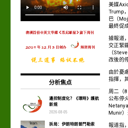
美媒Ax
Tru
巴（Mo
最終促
據報道
交正緊
（Stev
改後的
由於憂
指揮，
分析焦点
周二（8
邊控制度化？《環時》護航
公布停火
新規
Neta
2026-08-05
Muni
拆局：伊朗特朗普鬥勒索
報道指