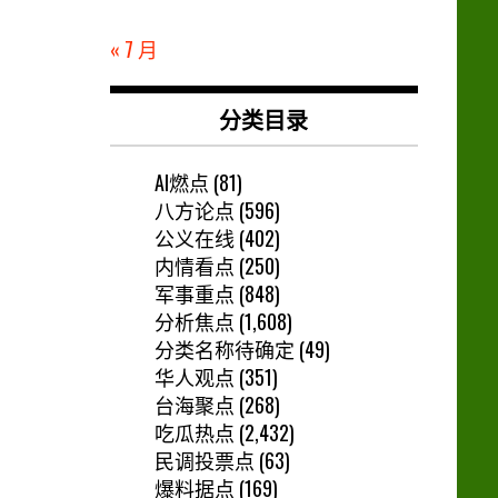
« 7 月
分类目录
AI燃点
(81)
八方论点
(596)
公义在线
(402)
内情看点
(250)
军事重点
(848)
分析焦点
(1,608)
分类名称待确定
(49)
华人观点
(351)
台海聚点
(268)
吃瓜热点
(2,432)
民调投票点
(63)
爆料据点
(169)