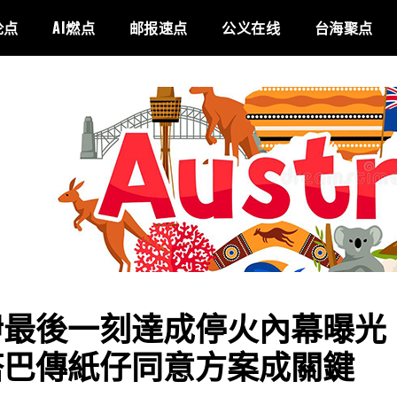
论点
AI燃点
邮报速点
公义在线
台海聚点
伊最後一刻達成停火內幕曝光
塔巴傳紙仔同意方案成關鍵