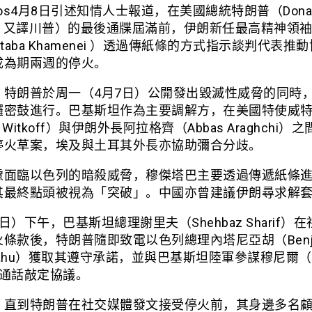
ios4月8日引述知情人士報道，在美國總統特朗普（Donal
mp，又譯川普）的最後通牒屆滿前，伊朗新任最高精神領
jtaba Khamenei ）透過傳紙條的方式指示談判代表推
成為期兩週的停火。
，特朗普於周一（4月7日）公開發出毀滅性威脅的同時
鑼密鼓進行。巴基斯坦作為主要調解方，在美國特使威
e Witkoff）與伊朗外長阿拉格齊（Abbas Araghchi）
停火草案，埃及與土耳其外長亦協助彌合分歧。
慮面臨以色列的暗殺威脅，穆傑塔巴主要透過傳遞紙條
其最終點頭被視為「突破」。中國亦曾建議伊朗尋求解
日）下午，巴基斯坦總理謝里夫（Shehbaz Sharif）
條款後，特朗普隨即致電以色列總理內塔尼亞胡（Benja
nyahu）獲取其遵守承諾，並與巴基斯坦陸軍參謀穆尼爾（(
r）通話敲定協議。
，直到特朗普在社交媒體發文接受停火前，其身邊多名