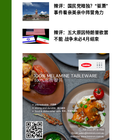
辣评：国民党暗独？“驱萧”
事件看亲美亲中阵营角力
辣评：五大原因特朗普欲罢
不能 战争未必4月结束