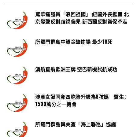
罵華裔議員「滾回祖國」 紐國外長捱轟 北
京發聲反對歧視偏見 新西蘭反對黨促革走
所羅門群島中資金礦崩塌 最少10死
澳航直航歐洲王牌 空巴新機試航成功
澳洲女誕同卵四胞胎升級為8孩媽 醫生：
1500萬分之一機會
所羅門群島與美簽「海上聯巡」協議