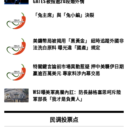
GATES被指逾20段婚外情
「兔主席」與「兔小編」決裂
美鑄幣局被揭用「黑黃金」 紐時追蹤外國非
法洗白原料 曝光違「國產」規定
特關鍵言論前市場異動惹疑 押中美襲伊日期
贏逾百萬美元 專家料涉內幕交易
WSJ曝美軍高層內訌：防長赫格塞思呵斥陸
軍部長「我才是負責人」
民调投票点