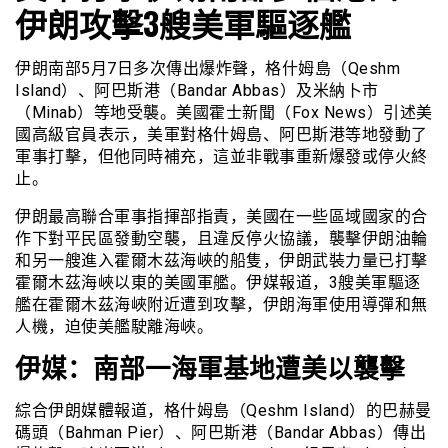
伊朗攻擊3艘美軍驅逐艦
伊朗南部5月7日多次傳出爆炸聲，格什姆島（Qeshm
Island）、阿巴斯港（Bandar Abbas）及米納卜市
（Minab）等地受襲。美國霍士新聞（Fox News）引述美
國高級官員表示，美軍對格什姆島、阿巴斯港等地發動了
軍事打擊，但他同時補充，這並非戰事重新爆發或停火終
止。
伊朗最高聯合軍事指揮部指責，美國在一些區域國家的合
作下對平民區發動空襲，且違反停火協議，襲擊伊朗油輪
和另一艘進入霍爾木茲海峽的船隻，伊朗武裝力量已打擊
霍爾木茲海峽以東的美國軍艦。伊媒報道，3艘美軍驅逐
艦在霍爾木茲海峽附近遭到攻擊，伊朗海軍使用導彈和無
人機，迫使美艦駛離海峽。
伊媒：南部一海軍基地遭美以襲擊
綜合伊朗媒體報道，格什姆島（Qeshm Island）的巴赫曼
碼頭（Bahman Pier）、阿巴斯港（Bandar Abbas）傳出