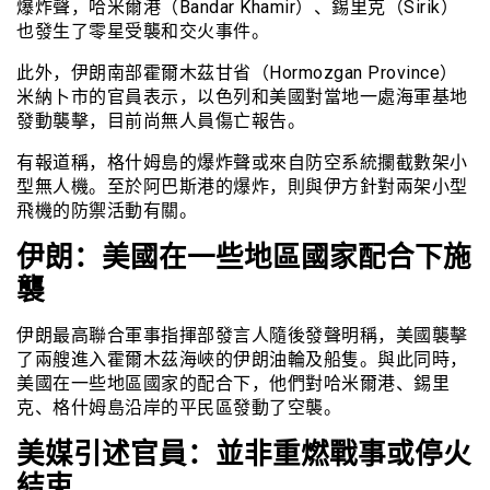
爆炸聲，哈米爾港（Bandar Khamir）、錫里克（Sirik）
也發生了零星受襲和交火事件。
此外，伊朗南部霍爾木茲甘省（Hormozgan Province）
米納卜市的官員表示，以色列和美國對當地一處海軍基地
發動襲擊，目前尚無人員傷亡報告。
有報道稱，格什姆島的爆炸聲或來自防空系統攔截數架小
型無人機。至於阿巴斯港的爆炸，則與伊方針對兩架小型
飛機的防禦活動有關。
伊朗：美國在一些地區國家配合下施
襲
伊朗最高聯合軍事指揮部發言人隨後發聲明稱，美國襲擊
了兩艘進入霍爾木茲海峽的伊朗油輪及船隻。與此同時，
美國在一些地區國家的配合下，他們對哈米爾港、錫里
克、格什姆島沿岸的平民區發動了空襲。
美媒引述官員：並非重燃戰事或停火
結束