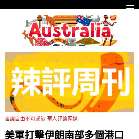
Skip
to
content
言論自由不可或缺 華人評論网媒
美軍打擊伊朗南部多個港口