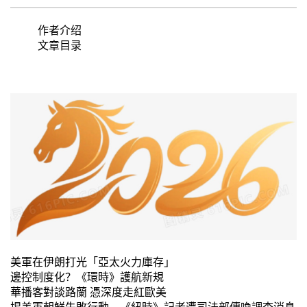
作者介绍
文章目录
美軍在伊朗打光「亞太火力庫存」
邊控制度化？《環時》護航新規
華播客對談路蘭 憑深度走紅歐美
揭美軍朝鮮失敗行動 《紐時》記者遭司法部傳喚調查消息