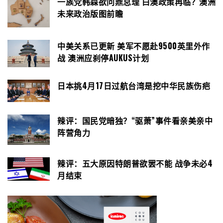
一族党韩森欲问鼎总理 白澳政策再临？澳洲
未来政治版图前瞻
中美关系已更新 美军不愿赴9500英里外作
战 澳洲应刹停AUKUS计划
日本挑4月17日过航台湾是挖中华民族伤疤
辣评：国民党暗独？“驱萧”事件看亲美亲中
阵营角力
辣评：五大原因特朗普欲罢不能 战争未必4
月结束