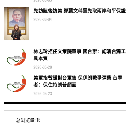
先訪陸後訪美 鄭麗文稱需先取兩岸和平保證
2026-06-04
林志玲拒任文策院董事 國台辦：認清台獨工
具本質
2026-05-28
美軍指暫緩對台軍售 保伊朗戰爭彈藥 台學
者：保住特朗普顏面
2026-05-23
总浏览量:
16