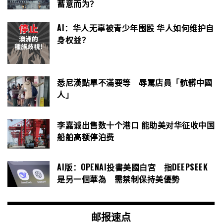
蓄意而为？
AI：华人无辜被青少年围殴 华人如何维护自
身权益？
悉尼漢點單不滿要等 辱罵店員「骯髒中國
人」
李嘉诚出售数十个港口 能助美对华征收中国
船舶高额停泊费
AI版：OPENAI投書美國白宮 指DEEPSEEK
是另一個華為 需禁制保持美優勢
邮报速点