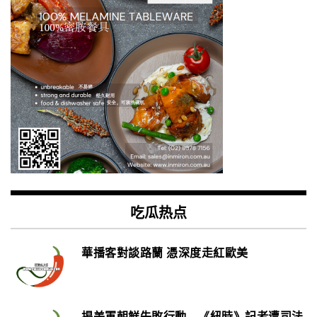
吃瓜热点
華播客對談路蘭 憑深度走紅歐美
揭美軍朝鮮失敗行動 《紐時》記者遭司法