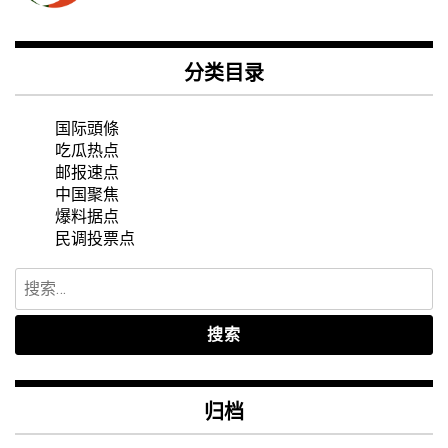
分类目录
国际頭條
吃瓜热点
邮报速点
中国聚焦
爆料据点
民调投票点
搜
索：
归档