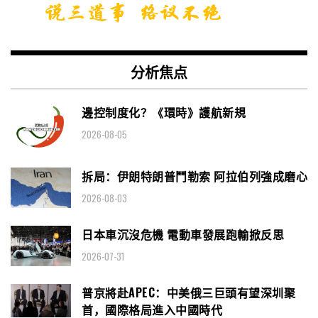
分析焦点
邊控制度化？《環時》護航新規
2026-08-05
拆局：伊朗特朗普鬥勒索 阿拉伯列強成磨心
2026-08-03
日本車沉沒危機 電動車發展跑輸掀反思
2026-07-31
普京將赴APEC：中美俄三巨頭有望深圳聚
首，國際格局進入中國時代