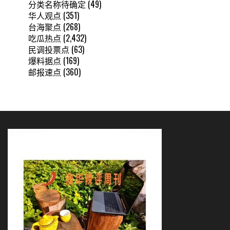
分类名称待确定
(49)
华人观点
(351)
台海聚点
(268)
吃瓜热点
(2,432)
民调投票点
(63)
爆料据点
(169)
邮报速点
(360)