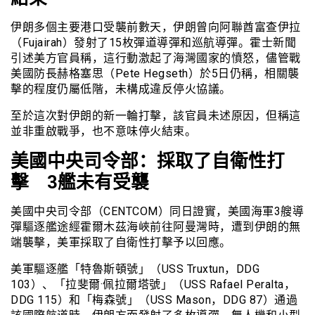
伊朗多個主要港口受襲前數天，伊朗曾向阿聯酋富查伊拉
（Fujairah）發射了15枚彈道導彈和巡航導彈。霍士新聞
引述美方官員稱，這行動激起了海灣國家的憤怒，儘管戰
美國防長赫格塞思（Pete Hegseth）於5日仍稱，相關襲
擊的程度仍屬低階，未構成違反停火協議。
至於這次對伊朗的新一輪打擊，該官員未述原因，但稱這
並非重啟戰爭，也不意味停火結束。
美國中央司令部：採取了自衛性打
擊 3艦未有受襲
美國中央司令部（CENTCOM）同日證實，美國海軍3艘導
彈驅逐艦途經霍爾木茲海峽前往阿曼灣時，遭到伊朗的無
端襲擊，美軍採取了自衛性打擊予以回應。
美軍驅逐艦「特魯斯頓號」（USS Truxtun，DDG
103）、「拉斐爾·佩拉爾塔號」（USS Rafael Peralta，
DDG 115）和「梅森號」（USS Mason，DDG 87）通過