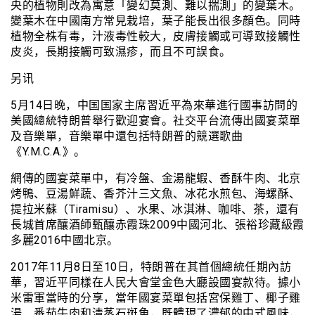
央的植物則改為寓意「變幻莫測、難以揣測」的變葉木。
變葉木在中國南方常見栽培，葉子能長出很多顏色。同時
植物全株有毒，汁液毒性較大，皮膚接觸或可導致接觸性
皮炎，長期接觸可致濕疹，而且不可誤食。
另讯
5月14日晚，中国国家主席習近平為來華進行國事訪問的
美國總統特朗普舉行歡迎宴會。社交平台流傳出國宴菜單
及音樂單，音樂單中還包括特朗普的競選歌曲
《Y.M.C.A.》。
網傳的國宴菜單中，有冷盤、金湯龍蝦、香酥牛肉、北京
烤鴨、豆湯鮮蔬、香芥汁三文魚、冰花水煎包、海螺酥、
提拉米蘇（Tiramisu）、水果、冰淇淋、咖啡、茶，還有
長城首席釀酒師甄釀赤霞珠2009中國河北、張裕珍藏級霞
多麗2016中國北京。
2017年11月8日至10日，特朗普在其首個總統任期內訪
華，習近平同樣在人民大會堂金色大廳設國宴款待。據小
米雷軍當時的分享，當年國宴菜單包括宮保雞丁、椰子雞
湯、番茄牛肉和清蒸石斑魚，既體現了濃郁的中式風味，