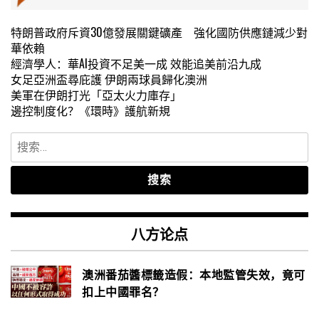
特朗普政府斥資30億發展關鍵礦產 強化國防供應鏈減少對
華依賴
經濟學人：華AI投資不足美一成 效能追美前沿九成
女足亞洲盃尋庇護 伊朗兩球員歸化澳洲
美軍在伊朗打光「亞太火力庫存」
邊控制度化？《環時》護航新規
搜
索：
八方论点
澳洲番茄醬標籤造假：本地監管失效，竟可
扣上中國罪名？