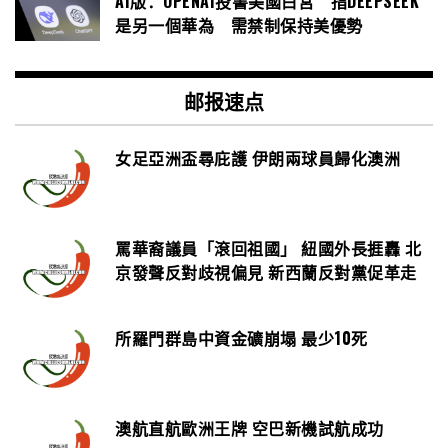
AI版：OPENAI投書美國白宮 指DEEPSEEK
是另一個華為 需禁制保持美優勢
邮报速点
女足亞洲盃尋庇護 伊朗兩球員歸化澳洲
罵華裔議員「滾回祖國」 紐國外長捱轟 北
京發聲反對歧視偏見 新西蘭反對黨促革走
所羅門群島中資金礦崩塌 最少10死
澳航直航歐洲王牌 空巴新機試航成功