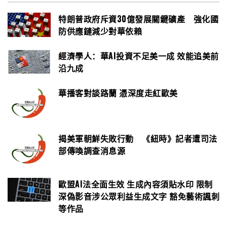
特朗普政府斥資30億發展關鍵礦產 強化國
防供應鏈減少對華依賴
經濟學人：華AI投資不足美一成 效能追美前
沿九成
華播客對談路蘭 憑深度走紅歐美
揭美軍朝鮮失敗行動 《紐時》記者遭司法
部傳喚調查消息源
歐盟AI法全面生效 生成內容須貼水印 限制
深偽影音涉公眾利益生成文字 豁免藝術諷刺
等作品