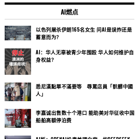
AI燃点
以色列屠杀伊朗165名女生 问AI是误炸还是
蓄意而为？
AI：华人无辜被青少年围殴 华人如何维护自
身权益？
悉尼漢點單不滿要等 辱罵店員「骯髒中國
人」
李嘉诚出售数十个港口 能助美对华征收中国
船舶高额停泊费