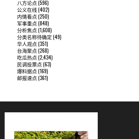
八方论点
(596)
公义在线
(402)
内情看点
(250)
军事重点
(848)
分析焦点
(1,608)
分类名称待确定
(49)
华人观点
(351)
台海聚点
(268)
吃瓜热点
(2,434)
民调投票点
(63)
爆料据点
(169)
邮报速点
(361)