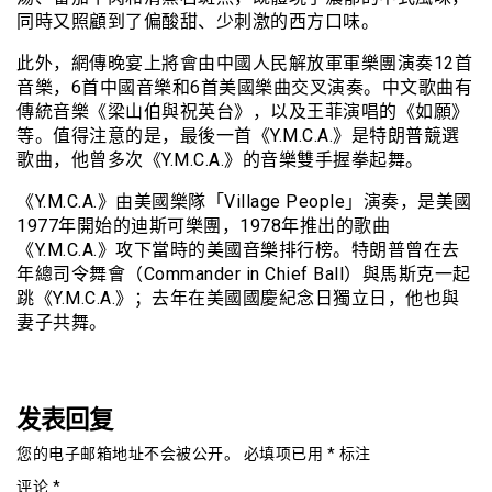
同時又照顧到了偏酸甜、少刺激的西方口味。
此外，網傳晚宴上將會由中國人民解放軍軍樂團演奏12首
音樂，6首中國音樂和6首美國樂曲交叉演奏。中文歌曲有
傳統音樂《梁山伯與祝英台》，以及王菲演唱的《如願》
等。值得注意的是，最後一首《Y.M.C.A.》是特朗普競選
歌曲，他曾多次《Y.M.C.A.》的音樂雙手握拳起舞。
《Y.M.C.A.》由美國樂隊「Village People」演奏，是美國
1977年開始的迪斯可樂團，1978年推出的歌曲
《Y.M.C.A.》攻下當時的美國音樂排行榜。特朗普曾在去
年總司令舞會（Commander in Chief Ball）與馬斯克一起
跳《Y.M.C.A.》；去年在美國國慶紀念日獨立日，他也與
妻子共舞。
发表回复
您的电子邮箱地址不会被公开。
必填项已用
*
标注
评论
*