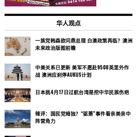
华人观点
一族党韩森欲问鼎总理 白澳政策再临？澳洲
未来政治版图前瞻
中美关系已更新 美军不愿赴9500英里外作
战 澳洲应刹停AUKUS计划
日本挑4月17日过航台湾是挖中华民族伤疤
辣评：国民党暗独？“驱萧”事件看亲美亲中
阵营角力