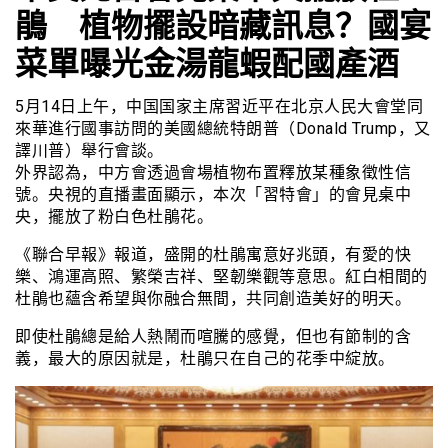
鵑 植物擺設暗藏訊息？國宴
菜單曝光金湯龍蝦配國產酒
5月14日上午，中国国家主席習近平在北京人民大會堂同
來華進行國事訪問的美國總統特朗普（Donald Trump，又
譯川普）舉行會談。
外界認為，中方會透過會場植物布置釋放某種象徵性信
號。央視的直播畫面顯示，本次「習特會」的會見桌中
央，擺放了粉白色杜鵑花。
《聯合早報》報道，盛開的杜鵑寓意好兆頭，有愛的快
樂、鴻運高照、繁榮吉祥、堅韌樂觀等意思。紅白相間的
杜鵑也蘊含希望與你融合無間，共同創造美好的明天。
即使杜鵑總是給人熱鬧而喧騰的感覺，但也有節制的含
義，最大的原因就是，杜鵑只在自己的花季中綻放。