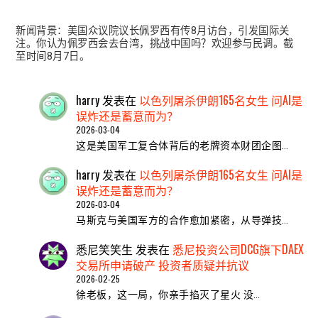
新闻背景：美国众议院议长佩罗西有传8月访台，引发国际关
注。你认为佩罗西会去台湾，挑战中国吗？欢迎参与民调。截
至时间8月7日。
harry
发表在
以色列屠杀伊朗165名女生 问AI是
误炸还是蓄意而为？
2026-03-04
这是美国军工复合体背后的老牌资本财团企图…
harry
发表在
以色列屠杀伊朗165名女生 问AI是
误炸还是蓄意而为？
2026-03-04
马斯克与美国军方的合作愈加紧密，从导弹技…
悉尼笑笑生
发表在
悉尼投资公司DCG旗下DAEX
交易所申请破产 投资者质疑并抗议
2026-02-25
​徐老板，这一局，你亲手掐灭了星火 ​没…