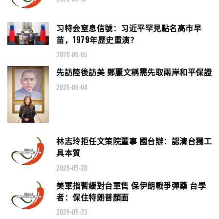
习特会窒息信號：习近平罕見點名高市早
苗，1979年歷史重演？
2026-06-05
先訪陸後訪美 鄭麗文稱需先取兩岸和平保證
2026-06-04
林志玲拒任文策院董事 國台辦：認清台獨工
具本質
2026-05-28
美軍指暫緩對台軍售 保伊朗戰爭彈藥 台學
者：保住特朗普顏面
2026-05-23