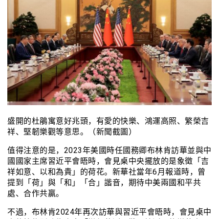
盛開的杜鵑寓意好兆頭，有愛的快樂、鴻運高照、繁榮吉
祥、堅韌樂觀等意思。（新聞截圖）
值得注意的是，2023年美國時任國務卿布林肯訪華並與中
國國家主席習近平會晤時，會見桌中央擺放的是象徵「吉
祥如意、以和為貴」的荷花。新華社當年6月報道時，曾
提到「荷」與「和」「合」諧音，期待中美兩國和平共
處、合作共贏。
不過，布林肯2024年再次訪華與習近平會晤時，會見桌中