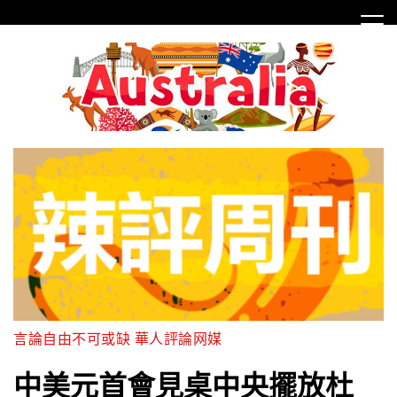
Skip
to
content
言論自由不可或缺 華人評論网媒
中美元首會見桌中央擺放杜