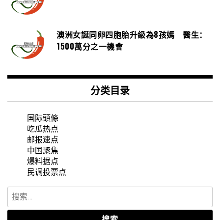
澳洲女誕同卵四胞胎升級為8孩媽 醫生：
1500萬分之一機會
分类目录
国际頭條
吃瓜热点
邮报速点
中国聚焦
爆料据点
民调投票点
搜
索：