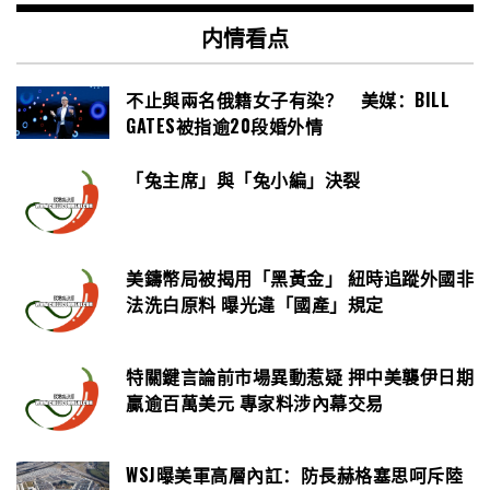
内情看点
不止與兩名俄籍女子有染？ 美媒：BILL
GATES被指逾20段婚外情
「兔主席」與「兔小編」決裂
美鑄幣局被揭用「黑黃金」 紐時追蹤外國非
法洗白原料 曝光違「國產」規定
特關鍵言論前市場異動惹疑 押中美襲伊日期
贏逾百萬美元 專家料涉內幕交易
WSJ曝美軍高層內訌：防長赫格塞思呵斥陸