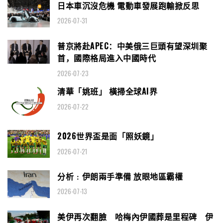
日本車沉沒危機 電動車發展跑輸掀反思
2026-07-31
普京將赴APEC：中美俄三巨頭有望深圳聚
首，國際格局進入中國時代
2026-07-23
清華「姚班」 橫掃全球AI界
2026-07-22
2026世界盃是面「照妖鏡」
2026-07-21
分析﹕伊朗兩手準備 放眼地區霸權
2026-07-13
美伊再次翻臉 哈梅內伊國葬是里程碑 伊