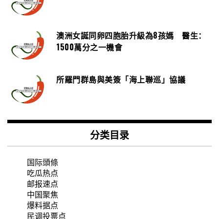
澳洲女誕同卵四胞胎升級為8孩媽 醫生：
1500萬分之一機會
所羅門群島與美簽「海上聯巡」協議
分类目录
国际頭條
吃瓜热点
邮报速点
中国聚焦
爆料据点
民调投票点