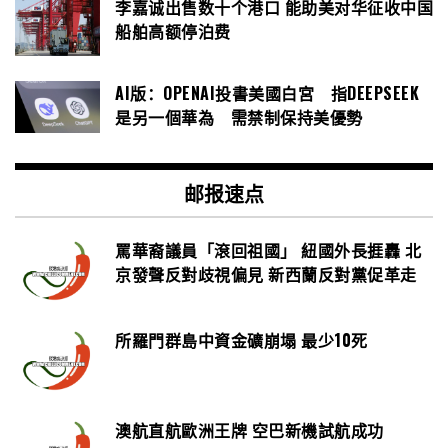
李嘉诚出售数十个港口 能助美对华征收中国
船舶高额停泊费
AI版：OPENAI投書美國白宮 指DEEPSEEK
是另一個華為 需禁制保持美優勢
邮报速点
罵華裔議員「滾回祖國」 紐國外長捱轟 北
京發聲反對歧視偏見 新西蘭反對黨促革走
所羅門群島中資金礦崩塌 最少10死
澳航直航歐洲王牌 空巴新機試航成功