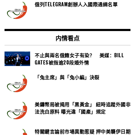
俄列TELEGRAM創辦人入國際通緝名單
内情看点
不止與兩名俄籍女子有染？ 美媒：BILL
GATES被指逾20段婚外情
「兔主席」與「兔小編」決裂
美鑄幣局被揭用「黑黃金」 紐時追蹤外國非
法洗白原料 曝光違「國產」規定
特關鍵言論前市場異動惹疑 押中美襲伊日期