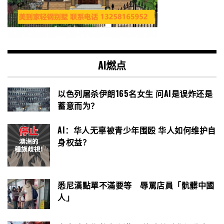
AI燃点
以色列屠杀伊朗165名女生 问AI是误炸还是
蓄意而为？
AI：华人无辜被青少年围殴 华人如何维护自
身权益？
悉尼漢點單不滿要等 辱罵店員「骯髒中國
人」