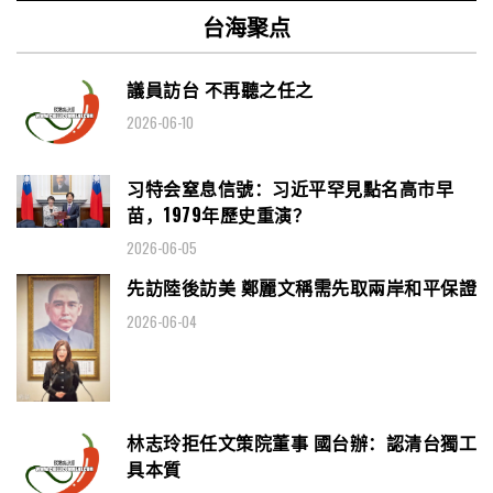
台海聚点
議員訪台 不再聽之任之
2026-06-10
习特会窒息信號：习近平罕見點名高市早
苗，1979年歷史重演？
2026-06-05
先訪陸後訪美 鄭麗文稱需先取兩岸和平保證
2026-06-04
林志玲拒任文策院董事 國台辦：認清台獨工
具本質