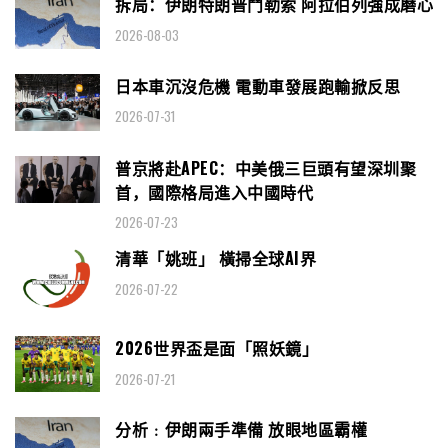
拆局：伊朗特朗普鬥勒索 阿拉伯列強成磨心
2026-08-03
日本車沉沒危機 電動車發展跑輸掀反思
2026-07-31
普京將赴APEC：中美俄三巨頭有望深圳聚
首，國際格局進入中國時代
2026-07-23
清華「姚班」 橫掃全球AI界
2026-07-22
2026世界盃是面「照妖鏡」
2026-07-21
分析﹕伊朗兩手準備 放眼地區霸權