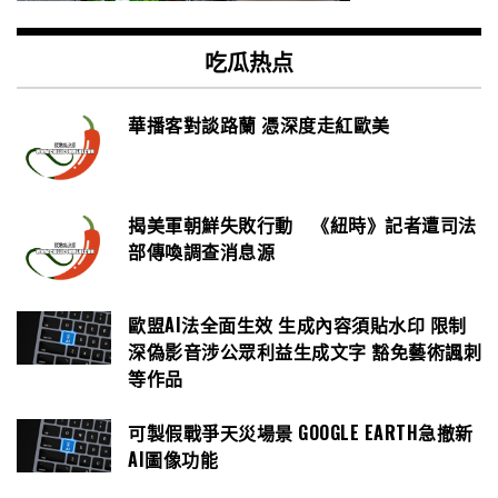
吃瓜热点
華播客對談路蘭 憑深度走紅歐美
揭美軍朝鮮失敗行動 《紐時》記者遭司法
部傳喚調查消息源
歐盟AI法全面生效 生成內容須貼水印 限制
深偽影音涉公眾利益生成文字 豁免藝術諷刺
等作品
可製假戰爭天災場景 GOOGLE EARTH急撤新
AI圖像功能