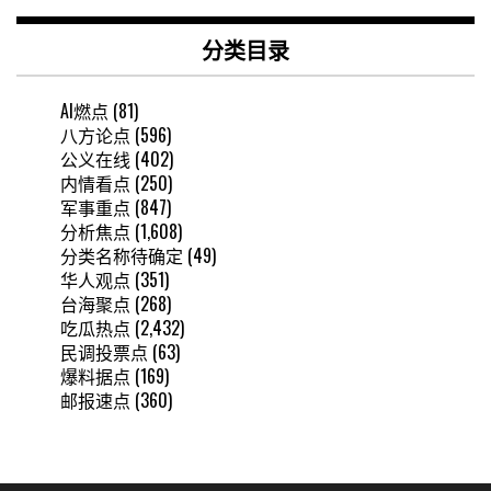
分类目录
AI燃点
(81)
八方论点
(596)
公义在线
(402)
内情看点
(250)
军事重点
(847)
分析焦点
(1,608)
分类名称待确定
(49)
华人观点
(351)
台海聚点
(268)
吃瓜热点
(2,432)
民调投票点
(63)
爆料据点
(169)
邮报速点
(360)