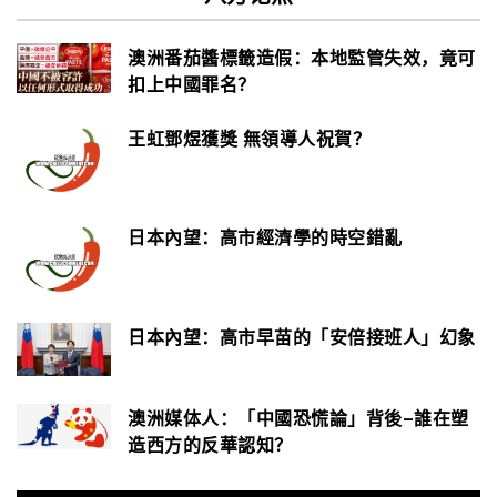
澳洲番茄醬標籤造假：本地監管失效，竟可
扣上中國罪名？
王虹鄧煜獲獎 無領導人祝賀？
日本內望：高市經濟學的時空錯亂
日本內望：高市早苗的「安倍接班人」幻象
澳洲媒体人：「中國恐慌論」背後–誰在塑
造西方的反華認知？