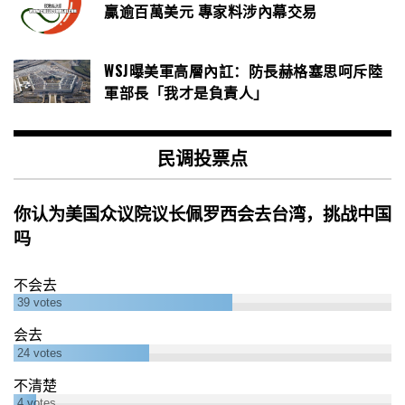
贏逾百萬美元 專家料涉內幕交易
WSJ曝美軍高層內訌：防長赫格塞思呵斥陸
軍部長「我才是負責人」
民调投票点
你认为美国众议院议长佩罗西会去台湾，挑战中国
吗
不会去
39
votes
会去
24
votes
不清楚
4
votes