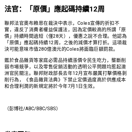
法官：「原價」應起碼持續12周
聯邦法官奧布賴恩在裁決中表示，Coles宣傳的折扣不
實，違反了消費者權益保護法，因為定價較高的所謂「原
價」持續時間過短（僅28天），優惠之說不合理。他認為
「原價」應起碼持續12周，之後的減價才算打折。這項裁
決可能意味市值280億澳元的Coles將面臨巨額罰款。
鑑於食品雜貨等家庭必需品持續漲價令民生吃力，壟斷削
弱市場競爭，以及零售促銷活動的透明公平問題均惹起澳
洲官民關注。聯邦財政部長去年12月宣布嚴厲打擊價格剝
削行為，《食品雜貨法典》下禁止定價過度高於供應成本
和合理利潤的新規定將於今年7月1日生效。
（彭博社/ABC/BBC/SBS）