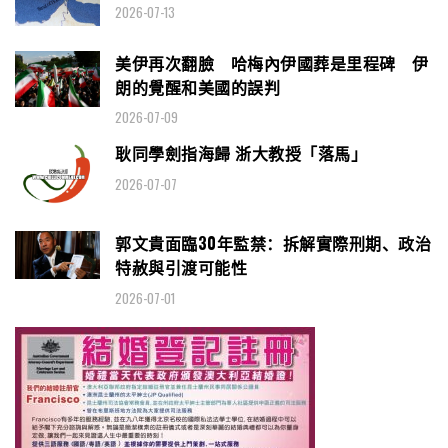
2026-07-13
美伊再次翻臉 哈梅內伊國葬是里程碑 伊
朗的覺醒和美國的誤判
2026-07-09
耿同學劍指海歸 浙大教授「落馬」
2026-07-07
郭文貴面臨30年監禁：拆解實際刑期、政治
特赦與引渡可能性
2026-07-01