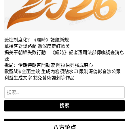
邊控制度化？《環時》護航新規
華播客對談路蘭 憑深度走紅歐美
揭美軍朝鮮失敗行動 《紐時》記者遭司法部傳喚調查消息
源
拆局：伊朗特朗普鬥勒索 阿拉伯列強成磨心
歐盟AI法全面生效 生成內容須貼水印 限制深偽影音涉公眾
利益生成文字 豁免藝術諷刺等作品
搜
索：
八方论点