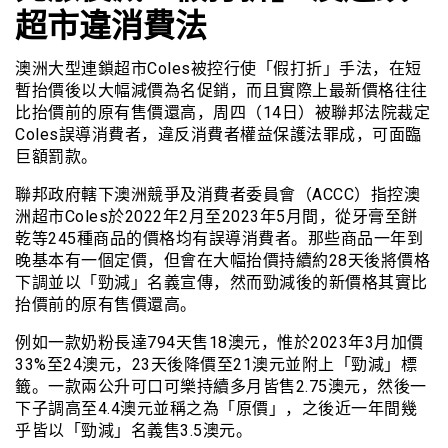
超市違消費法
澳洲大型連鎖超市Coles被控行使「假打折」手法，在短
暫抬價後以大幅減價為名促銷，而且實際上最新價格往往
比抬價前的原有售價還高，周四（14日）被聯邦法院裁定
Coles誤導消費者，違反消費者權益保護法罪成，可面臨
巨額罰款。
聯邦政府轄下澳洲競爭及消費者委員會（ACCC）指控澳
洲超市Coles於2022年2月至2023年5月間，從牙膏至餅
乾等245種商品的價格均有誤導消費者。那些商品一年到
晚基本有一個定價，但會在大幅抬價持續約28天後將價格
下調並以「勁減」名義宣傳，然而勁減後的新價格其實比
抬價前的原有售價還高。
例如一款奶粉長達794天售18澳元，惟於2023年3月加價
33%至24澳元，23天後降價至21澳元並附上「勁減」標
籤。一款兩公升可口可樂持續多月皆售2.75澳元，然後一
下子調高至4.4澳元並稱之為「原價」，之後近一年間幾
乎皆以「勁減」名義售3.5澳元。