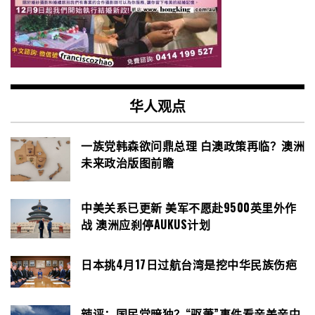
华人观点
一族党韩森欲问鼎总理 白澳政策再临？澳洲
未来政治版图前瞻
中美关系已更新 美军不愿赴9500英里外作
战 澳洲应刹停AUKUS计划
日本挑4月17日过航台湾是挖中华民族伤疤
辣评：国民党暗独？“驱萧”事件看亲美亲中