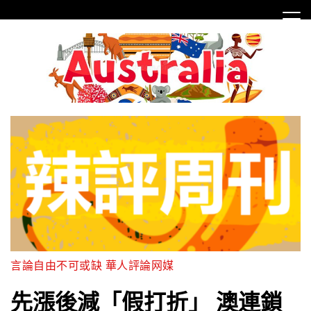
Skip
to
content
言論自由不可或缺 華人評論网媒
先漲後減「假打折」 澳連鎖