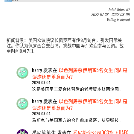
Total Votes: 67
2022-07-28
-
2022-08-06
Voting is closed
新闻背景：美国众议院议长佩罗西有传8月访台，引发国际关
注。你认为佩罗西会去台湾，挑战中国吗？欢迎参与民调。截
至时间8月7日。
harry
发表在
以色列屠杀伊朗165名女生 问AI是
误炸还是蓄意而为？
2026-03-04
这是美国军工复合体背后的老牌资本财团企图…
harry
发表在
以色列屠杀伊朗165名女生 问AI是
误炸还是蓄意而为？
2026-03-04
马斯克与美国军方的合作愈加紧密，从导弹技…
悉尼笑笑生
发表在
悉尼投资公司DCG旗下DAEX