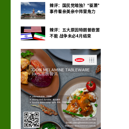
辣评：国民党暗独？“驱萧”
事件看亲美亲中阵营角力
辣评：五大原因特朗普欲罢
不能 战争未必4月结束