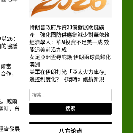
特朗普政府斥資30億發展關鍵礦
產 強化國防供應鏈減少對華依賴
以26：
經濟學人：華AI投資不足美一成 效
國的協議
能追美前沿九成
女足亞洲盃尋庇護 伊朗兩球員歸化
澳洲
威爾當
美軍在伊朗打光「亞太火力庫存」
實合作，
邊控制度化？《環時》護航新規
搜
索：
美。威爾
協議時，曾
經濟發展
八方论点