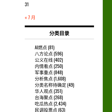
31
« 7 月
分类目录
AI燃点
(81)
八方论点
(596)
公义在线
(402)
内情看点
(250)
军事重点
(848)
分析焦点
(1,608)
分类名称待确定
(49)
华人观点
(351)
台海聚点
(268)
吃瓜热点
(2,434)
民调投票点
(63)