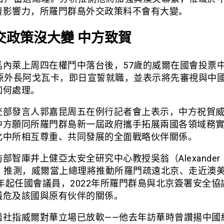
濟影響力，所羅門群島外交政策料不會有大變。
交政策沒大變 中方致賀
馬內萊上周四在權鬥中落台後，57歲的威爾在國會投票中
敗原外長阿戈瓦卡，即日宣誓就職，並表示將先審視與中
如何處理。
交部發言人郭嘉昆周五在例行記者會上表示，中方祝賀
中方願同所羅門群島新一屆政府攜手拓展兩國各領域務
化中所相互尊重、共同發展的全面戰略伙伴關係。
部智庫井上健亞太安全研究中心教授吳翁（Alexander
ng）推測，威爾當上總理將推動所羅門疏遠北京、走近澳
8年起任國會議員，2022年所羅門群島與北京簽署安全
議危及該國與原有伙伴的關係。
透社指威爾對華立場已放軟——他去年訪華時曾讚揚中國