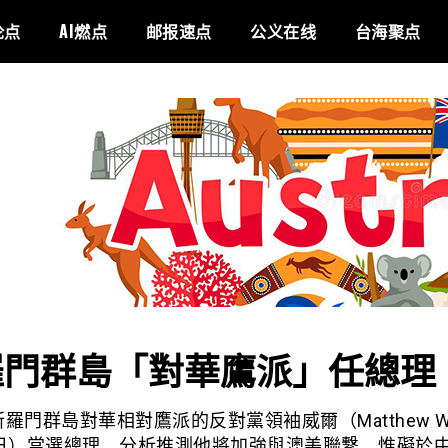
论点
AI燃点
邮报速点
公义在线
台海聚点
羅門群島「對華鷹派」任總理
羅門群島對華相對鷹派的反對黨領袖威爾（Matthew W
5日）當選總理。分析推測他將加強與澳美聯繫，惟礙於