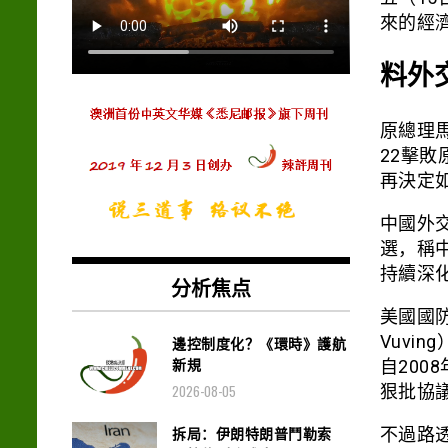
來的經
料外
原總理
22擊
再決定
中國外
選，稱
持續深
分析焦点
美國國防
Vuvi
邊控制度化？《環時》護航
新規
自200
狠批協
2026-08-05
拆局：伊朗特朗普鬥勒索
不過路