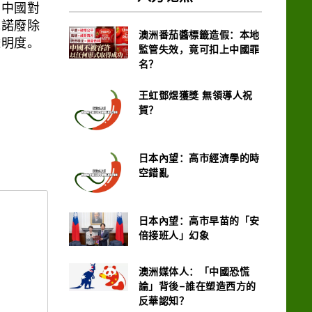
，中國對
承諾廢除
澳洲番茄醬標籤造假：本地
透明度。
監管失效，竟可扣上中國罪
名？
王虹鄧煜獲獎 無領導人祝
賀？
日本內望：高市經濟學的時
空錯亂
日本內望：高市早苗的「安
倍接班人」幻象
澳洲媒体人：「中國恐慌
論」背後–誰在塑造西方的
反華認知？