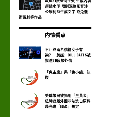
歐盟AI法全面生效 生成內容
須貼水印 限制深偽影音涉
公眾利益生成文字 豁免藝
術諷刺等作品
内情看点
不止與兩名俄籍女子有
染？ 美媒：BILL GATES被
指逾20段婚外情
「兔主席」與「兔小編」決
裂
美鑄幣局被揭用「黑黃金」
紐時追蹤外國非法洗白原料
曝光違「國產」規定