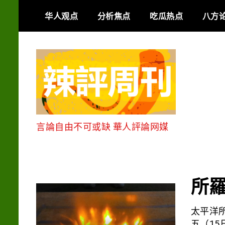
Skip
华人观点
分析焦点
吃瓜热点
八方
to
content
言論自由不可或缺 華人評論网媒
所
太平洋所
五（1