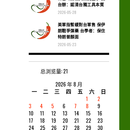
台辦：認清台獨工具本質
2026-05-28
美軍指暫緩對台軍售 保伊
朗戰爭彈藥 台學者：保住
特朗普顏面
2026-05-23
总浏览量:
21
2026 年 8 月
一
二
三
四
五
六
日
1
2
3
4
5
6
7
8
9
10
11
12
13
14
15
16
17
18
19
20
21
22
23
24
25
26
27
28
29
30