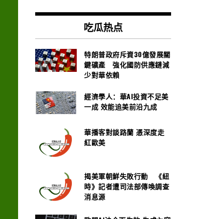
吃瓜热点
特朗普政府斥資30億發展關
鍵礦產 強化國防供應鏈減
少對華依賴
經濟學人：華AI投資不足美
一成 效能追美前沿九成
華播客對談路蘭 憑深度走
紅歐美
揭美軍朝鮮失敗行動 《紐
時》記者遭司法部傳喚調查
消息源