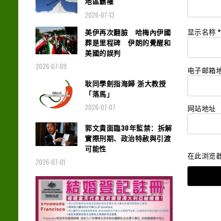
地區霸權
2026-07-13
美伊再次翻臉 哈梅內伊國
显示名称
葬是里程碑 伊朗的覺醒和
美國的誤判
2026-07-09
电子邮箱
耿同學劍指海歸 浙大教授
「落馬」
2026-07-07
网站地址
郭文貴面臨30年監禁：拆解
實際刑期、政治特赦與引渡
可能性
在此浏览
2026-07-01