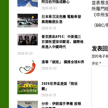
阿拉伯列強成磨心
並表態
2026-08-03
所羅門
《中所
日本車沉沒危機 電動車發
展跑輸掀反思
（BBC
2026-07-31
普京將赴APEC：中美俄三
巨頭有望深圳聚首，國際格
局進入中國時代
发表回
2026-07-23
您的电子
清華「姚班」 橫掃全球AI界
评论
*
2026-07-22
2026世界盃是面「照妖
鏡」
2026-07-21
分析﹕伊朗兩手準備 放眼