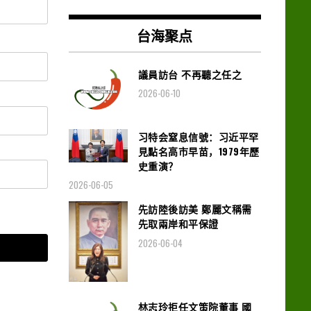
台海聚点
議員訪台 不再聽之任之
2026-06-10
习特会窒息信號：习近平罕
見點名高市早苗，1979年歷
史重演？
2026-06-05
先訪陸後訪美 鄭麗文稱需
先取兩岸和平保證
2026-06-04
林志玲拒任文策院董事 國