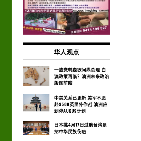
华人观点
一族党韩森欲问鼎总理 白
澳政策再临？澳洲未来政治
版图前瞻
中美关系已更新 美军不愿
赴9500英里外作战 澳洲应
刹停AUKUS计划
日本挑4月17日过航台湾是
挖中华民族伤疤