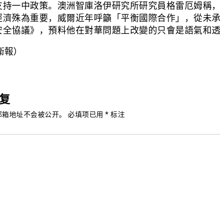
支持一中政策。澳洲智庫洛伊研究所研究員格雷厄姆稱
經濟殊為重要，威爾近年呼籲「平衡國際合作」，從未
安全協議》，預料他在對華問題上改變的只會是語氣和
/衛報）
复
邮箱地址不会被公开。
必填项已用
*
标注