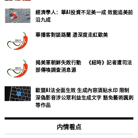
經濟學人：華AI投資不足美一成 效能追美前
沿九成
華播客對談路蘭 憑深度走紅歐美
揭美軍朝鮮失敗行動 《紐時》記者遭司法
部傳喚調查消息源
歐盟AI法全面生效 生成內容須貼水印 限制
深偽影音涉公眾利益生成文字 豁免藝術諷刺
等作品
内情看点