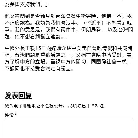
為美國支持我們。」
他又被問到是否預見到台海會發生衝突時，他稱「不，我
不這麼認為。我認為我們會沒事。（習近平）不想看到戰
爭。我的意思是，我們有兩件事，伊朗局勢……以及台灣問
題，他不想看到獨立運動。」
中國外長王毅15日向媒體介紹中美元首會晤情況和共識時
稱，台灣問題是重點議題之一，又稱在會晤中感受到，美
方了解中方的立場，重視中方的關切，同國際社會一樣，
不認同也不接受台灣走向獨立。
发表回复
您的电子邮箱地址不会被公开。
必填项已用
*
标注
评论
*