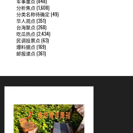
军事重点
(848)
分析焦点
(1,608)
分类名称待确定
(49)
华人观点
(351)
台海聚点
(268)
吃瓜热点
(2,434)
民调投票点
(63)
爆料据点
(169)
邮报速点
(361)