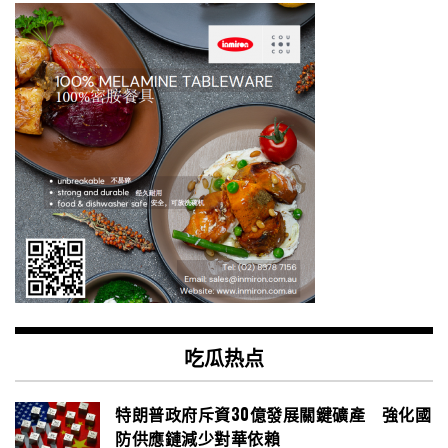
吃瓜热点
特朗普政府斥資30億發展關鍵礦產 強化國
防供應鏈減少對華依賴