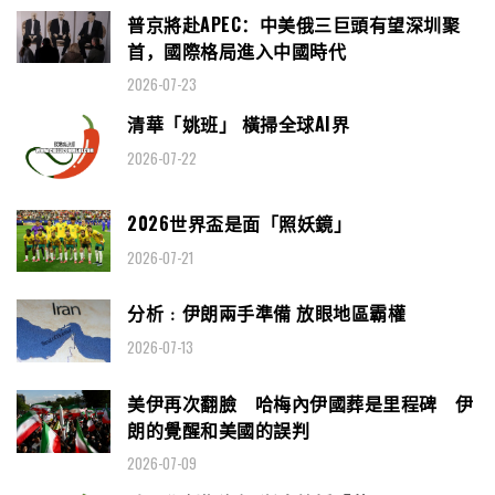
普京將赴APEC：中美俄三巨頭有望深圳聚
首，國際格局進入中國時代
2026-07-23
清華「姚班」 橫掃全球AI界
2026-07-22
2026世界盃是面「照妖鏡」
2026-07-21
分析﹕伊朗兩手準備 放眼地區霸權
2026-07-13
美伊再次翻臉 哈梅內伊國葬是里程碑 伊
朗的覺醒和美國的誤判
2026-07-09