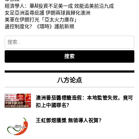
經濟學人：華AI投資不足美一成 效能追美前沿九成
女足亞洲盃尋庇護 伊朗兩球員歸化澳洲
美軍在伊朗打光「亞太火力庫存」
邊控制度化？《環時》護航新規
搜
索：
八方论点
澳洲番茄醬標籤造假：本地監管失效，竟可
扣上中國罪名？
王虹鄧煜獲獎 無領導人祝賀？