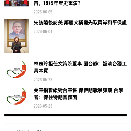
苗，1979年歷史重演？
2026-06-05
先訪陸後訪美 鄭麗文稱需先取兩岸和平保證
2026-06-04
林志玲拒任文策院董事 國台辦：認清台獨工
具本質
2026-05-28
美軍指暫緩對台軍售 保伊朗戰爭彈藥 台學
者：保住特朗普顏面
2026-05-23