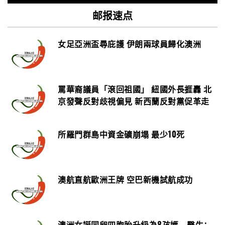
邮报速点
女足亞洲盃尋庇護 伊朗兩球員歸化澳洲
罵華裔議員「滾回祖國」 紐國外長捱轟 北
京發聲反對歧視偏見 新西蘭反對黨促革走
所羅門群島中資金礦崩塌 最少10死
澳航直航歐洲王牌 空巴新機試航成功
澳洲女誕同卵四胞胎升級為8孩媽 醫生：