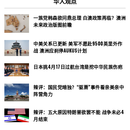
华人观点
一族党韩森欲问鼎总理 白澳政策再临？澳洲
未来政治版图前瞻
中美关系已更新 美军不愿赴9500英里外作
战 澳洲应刹停AUKUS计划
日本挑4月17日过航台湾是挖中华民族伤疤
辣评：国民党暗独？“驱萧”事件看亲美亲中
阵营角力
辣评：五大原因特朗普欲罢不能 战争未必4
月结束