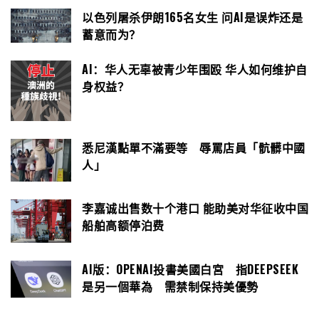
以色列屠杀伊朗165名女生 问AI是误炸还是
蓄意而为？
AI：华人无辜被青少年围殴 华人如何维护自
身权益？
悉尼漢點單不滿要等 辱罵店員「骯髒中國
人」
李嘉诚出售数十个港口 能助美对华征收中国
船舶高额停泊费
AI版：OPENAI投書美國白宮 指DEEPSEEK
是另一個華為 需禁制保持美優勢