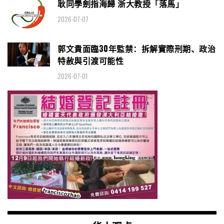
耿同學劍指海歸 浙大教授「落馬」
2026-07-07
郭文貴面臨30年監禁：拆解實際刑期、政治
特赦與引渡可能性
2026-07-01