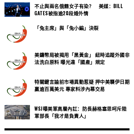
不止與兩名俄籍女子有染？ 美媒：BILL
GATES被指逾20段婚外情
「兔主席」與「兔小編」決裂
美鑄幣局被揭用「黑黃金」 紐時追蹤外國非
法洗白原料 曝光違「國產」規定
特關鍵言論前市場異動惹疑 押中美襲伊日期
贏逾百萬美元 專家料涉內幕交易
WSJ曝美軍高層內訌：防長赫格塞思呵斥陸
軍部長「我才是負責人」