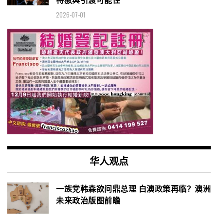
2026-07-01
华人观点
一族党韩森欲问鼎总理 白澳政策再临？澳洲
未来政治版图前瞻