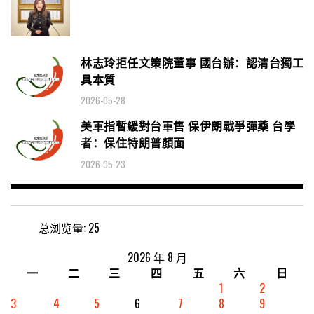
林志玲拒任文策院董事 國台辦：認清台獨工
具本質
2026-05-28
美軍指暫緩對台軍售 保伊朗戰爭彈藥 台學
者：保住特朗普顏面
2026-05-23
总浏览量:
25
2026 年 8 月
一
二
三
四
五
六
日
1
2
3
4
5
6
7
8
9