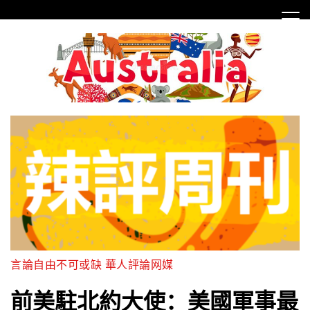
Skip
to
content
言論自由不可或缺 華人評論网媒
前美駐北約大使：美國軍事最