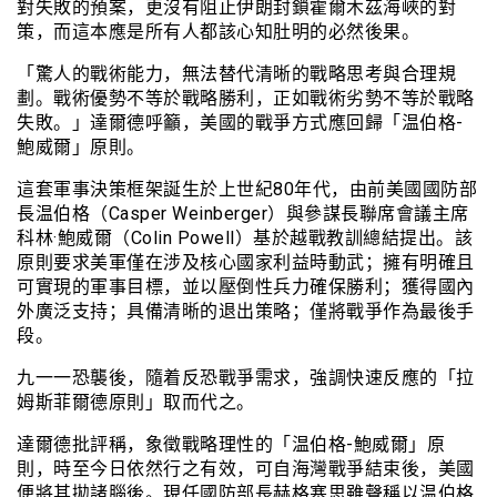
對失敗的預案，更沒有阻止伊朗封鎖霍爾木茲海峽的對
策，而這本應是所有人都該心知肚明的必然後果。
「驚人的戰術能力，無法替代清晰的戰略思考與合理規
劃。戰術優勢不等於戰略勝利，正如戰術劣勢不等於戰略
失敗。」達爾德呼籲，美國的戰爭方式應回歸「温伯格-
鮑威爾」原則。
這套軍事決策框架誕生於上世紀80年代，由前美國國防部
長温伯格（Casper Weinberger）與參謀長聯席會議主席
科林·鮑威爾（Colin Powell）基於越戰教訓總結提出。該
原則要求美軍僅在涉及核心國家利益時動武；擁有明確且
可實現的軍事目標，並以壓倒性兵力確保勝利；獲得國內
外廣泛支持；具備清晰的退出策略；僅將戰爭作為最後手
段。
九一一恐襲後，隨着反恐戰爭需求，強調快速反應的「拉
姆斯菲爾德原則」取而代之。
達爾德批評稱，象徵戰略理性的「温伯格-鮑威爾」原
則，時至今日依然行之有效，可自海灣戰爭結束後，美國
便將其拋諸腦後。現任國防部長赫格塞思雖聲稱以温伯格