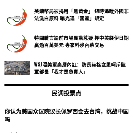
美鑄幣局被揭用「黑黃金」 紐時追蹤外國非
法洗白原料 曝光違「國產」規定
特關鍵言論前市場異動惹疑 押中美襲伊日期
贏逾百萬美元 專家料涉內幕交易
WSJ曝美軍高層內訌：防長赫格塞思呵斥陸
軍部長「我才是負責人」
民调投票点
你认为美国众议院议长佩罗西会去台湾，挑战中国
吗