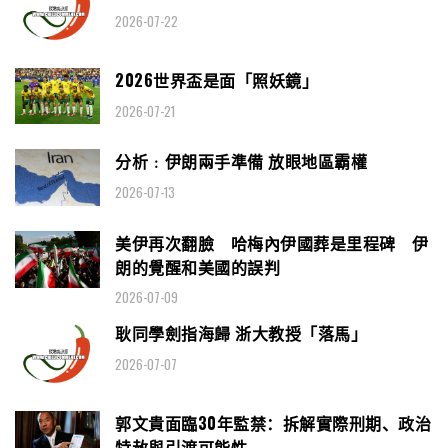
2026-07-22
2026世界盃是面「照妖鏡」
2026-07-21
分析﹕伊朗兩手準備 放眼地區霸權
2026-07-13
美伊再次翻臉 哈梅內伊國葬是里程碑 伊
朗的覺醒和美國的誤判
2026-07-09
耿同學劍指海歸 浙大教授「落馬」
2026-07-07
郭文貴面臨30年監禁：拆解實際刑期、政治
特赦與引渡可能性