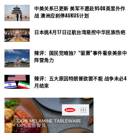
中美关系已更新 美军不愿赴9500英里外作
战 澳洲应刹停AUKUS计划
日本挑4月17日过航台湾是挖中华民族伤疤
辣评：国民党暗独？“驱萧”事件看亲美亲中
阵营角力
辣评：五大原因特朗普欲罢不能 战争未必4
月结束