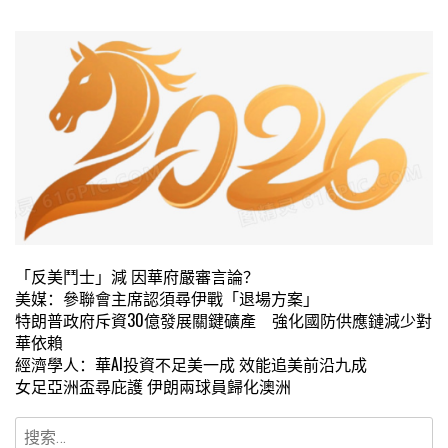
「反美鬥士」減 因華府嚴審言論？
美媒：參聯會主席認須尋伊戰「退場方案」
特朗普政府斥資30億發展關鍵礦產 強化國防供應鏈減少對
華依賴
經濟學人：華AI投資不足美一成 效能追美前沿九成
女足亞洲盃尋庇護 伊朗兩球員歸化澳洲
搜