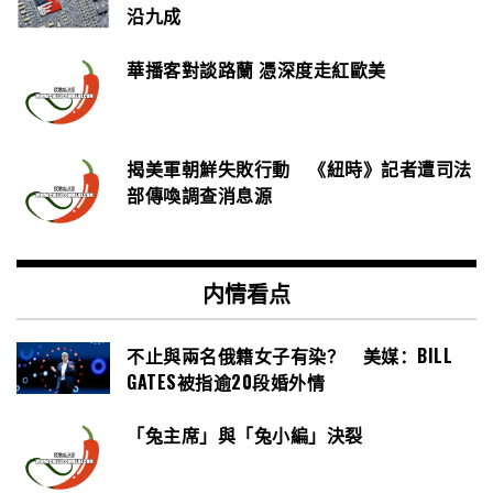
沿九成
華播客對談路蘭 憑深度走紅歐美
揭美軍朝鮮失敗行動 《紐時》記者遭司法
部傳喚調查消息源
内情看点
不止與兩名俄籍女子有染？ 美媒：BILL
GATES被指逾20段婚外情
「兔主席」與「兔小編」決裂