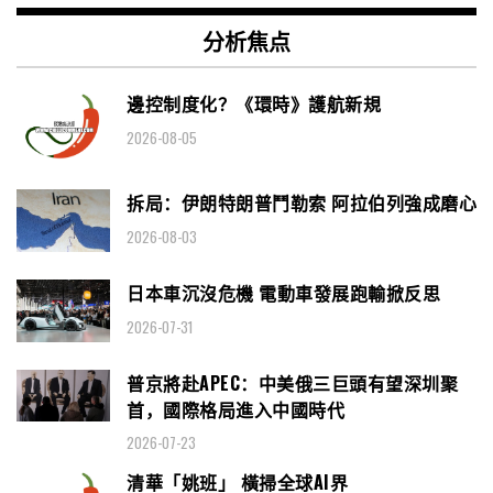
分析焦点
邊控制度化？《環時》護航新規
2026-08-05
拆局：伊朗特朗普鬥勒索 阿拉伯列強成磨心
2026-08-03
日本車沉沒危機 電動車發展跑輸掀反思
2026-07-31
普京將赴APEC：中美俄三巨頭有望深圳聚
首，國際格局進入中國時代
2026-07-23
清華「姚班」 橫掃全球AI界