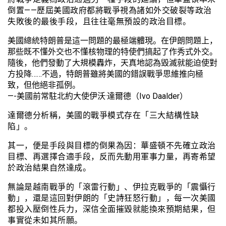
倒置——歷屆美國政府都將戰爭視為諸如外交破裂等政治
失敗後的最後手段，且往往毫無預設的政治目標。
美國總統特朗普是這一問題的最極端體現。在伊朗問題上，
那些既不懂外交也不懂核物理的特使們搞起了作秀式外交。
隨後，他們發動了大規模轟炸，天真地認為毀滅就能迫使對
方投降……不過，特朗普雖將美國的錯誤戰爭思維推向極
致，但他絕非孤例。
—-美國前常駐北約大使伊沃·達爾德（Ivo Daalder）
達爾德分析稱，美國的戰爭模式存在「三大結構性缺
陷」。
其一，便是手段與目標的倒果為因：華盛頓不先確立政治
目標、再選擇合適手段，反而先動用軍事力量，再寄希望
於政治結果自然達成。
無論是越南戰爭的「滾雷行動」、伊拉克戰爭的「震懾行
動」，還是這回對伊朗的「史詩狂怒行動」，每一次美國
都投入壓倒性兵力，深信全面摧毀就能換來預期結果，但
事實從未如其所願。