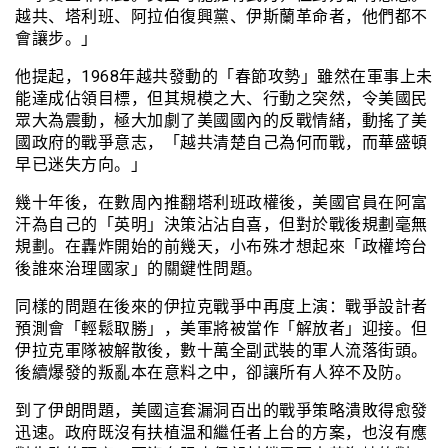
越共、塔利班、阿拉伯復興黨、伊斯蘭革命者，他們都不
會讓步。」
他提起，1968年越共發動的「春節攻勢」雖然在軍事上未
能達成佔領目標，但其規模之大、行動之突然，令美國民
眾大為震動，極大加劇了美國國內的反戰情緒，動搖了美
國政府的戰爭意志，「越共清楚自己為何而戰，而華盛頓
早已迷失方向。」
幾十年後，在數周內推翻塔利班政權後，美國官員在阿富
汗為自己的「英明」決策沾沾自喜，但對於戰後規劃毫無
規劃。在轟炸開始的前幾天，小布殊才想起來「政權垮台
後誰來治理國家」的關鍵性問題。
同樣的問題在後來的伊拉克戰爭中再度上演：戰爭設計者
預測會「輕鬆取勝」，美軍將被當作「解放者」迎接。但
伊拉克軍隊被解散後，數十萬全副武裝的軍人流落街頭。
後續爆發的叛亂本在意料之中，卻讓所有人猝不及防。
到了伊朗問題，美國這套漏洞百出的戰爭策略潰敗得愈發
迅速。政府既沒有扶植温和繼任者上台的方案，也沒有應