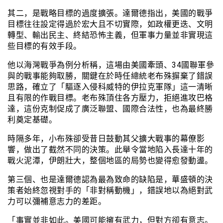
其二，是戰略目標的過度擴張。達爾德指出，美國的戰爭
目標往往設定得過於宏大且不切實際，如政權更迭、文明
轉型、輸出民主、終結恐怖主義，但軍事力量並非實現這
些目標的有效手段。
他以海灣戰爭為例分析稱，這場由美國牽頭、34國聯軍參
與的戰事能夠取勝，關鍵在於時任總統老布殊摒棄了錯誤
思路，確立了「驅逐入侵科威特的伊拉克軍隊」這一清晰
且有限的作戰目標。老布殊頂住各方壓力，拒絕進攻巴格
達，這份克制促成了廣泛聯盟、國際合法性，也為最終勝
利奠定基礎。
時隔多年，小布殊卻受昔日鼓動其父擴大戰事的幕僚影
響，做出了截然不同的決策。此舉令當地陷入長達十年的
戰火泥潭，伊朗壯大，整個地區的局勢也變得愈發動盪。
第三個、也是達爾德認為最為致命的缺陷是，華盛頓的決
策者始終忽視對手的「非對稱動機」，錯誤地以為絕對武
力可以彌補意志力的差距。
「事實並非如此。美國可能擁有武力，但對方卻有意志。