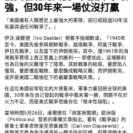
強，但30年來一場仗沒打贏
「美國擁有人類歷史上最強大的軍隊，卻已經超過30年沒
有贏得過任何戰爭了。」
伊沃·達爾德（Ivo Daalder）掰着手指細數道，「1945年
至今，美國先後參與朝鮮戰爭、越南戰爭、阿富汗戰爭、
伊拉克戰爭，以及當下的伊朗衝突。其中，僅1991年的海
灣戰爭算得上真正意義上的勝利—— 即便如此，這場勝利
也為日後的災難埋下了隱患。其餘戰事的結局，要麼陷入
僵局、要麼徹底戰敗、要麼釀成戰略災難；而伊朗衝突，
或許是美國二戰後犯下的最嚴重戰略失策。」
在這位美國前常駐北約大使看來，軍事力量冠絕全球的美
國，30年來在自己發起的戰爭中都未嘗一勝，問題不在於
火力不足，而是美式戰爭思維存在「根本性缺陷」。
當地時間5月26日，達爾德在「政客新聞網」歐洲版
（Politico.eu）發表的專欄文章指出，著有《戰爭論》的
普魯士軍事思想家克勞塞維茨（Carl von Clausewitz），
將戰爭定義為政治通過另一種手段的延續，但華盛頓本末