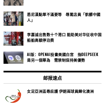
悉尼漢點單不滿要等 辱罵店員「骯髒中國
人」
李嘉诚出售数十个港口 能助美对华征收中国
船舶高额停泊费
AI版：OPENAI投書美國白宮 指DEEPSEEK
是另一個華為 需禁制保持美優勢
邮报速点
女足亞洲盃尋庇護 伊朗兩球員歸化澳洲