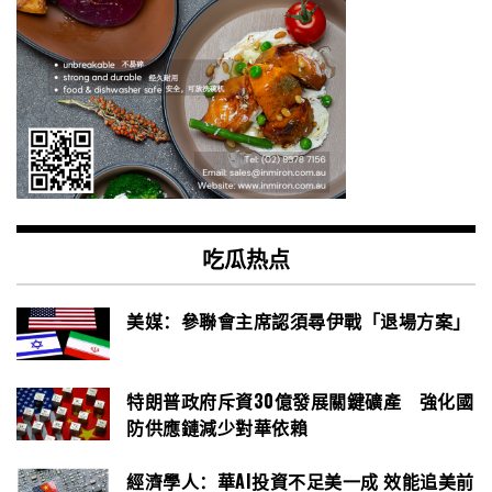
吃瓜热点
美媒：參聯會主席認須尋伊戰「退場方案」
特朗普政府斥資30億發展關鍵礦產 強化國
防供應鏈減少對華依賴
經濟學人：華AI投資不足美一成 效能追美前