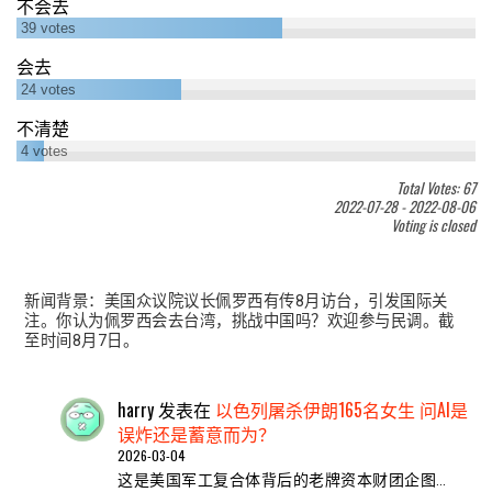
不会去
39
votes
会去
24
votes
不清楚
4
votes
Total Votes: 67
2022-07-28
-
2022-08-06
Voting is closed
新闻背景：美国众议院议长佩罗西有传8月访台，引发国际关
注。你认为佩罗西会去台湾，挑战中国吗？欢迎参与民调。截
至时间8月7日。
harry
发表在
以色列屠杀伊朗165名女生 问AI是
误炸还是蓄意而为？
2026-03-04
这是美国军工复合体背后的老牌资本财团企图…