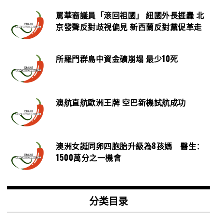
罵華裔議員「滾回祖國」 紐國外長捱轟 北
京發聲反對歧視偏見 新西蘭反對黨促革走
所羅門群島中資金礦崩塌 最少10死
澳航直航歐洲王牌 空巴新機試航成功
澳洲女誕同卵四胞胎升級為8孩媽 醫生：
1500萬分之一機會
分类目录