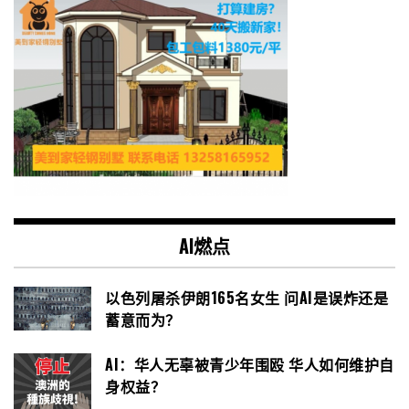
AI燃点
以色列屠杀伊朗165名女生 问AI是误炸还是
蓄意而为？
AI：华人无辜被青少年围殴 华人如何维护自
身权益？