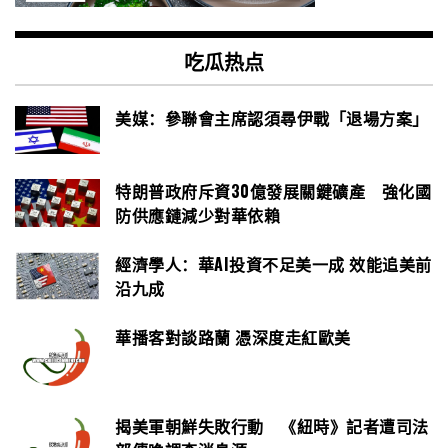
吃瓜热点
美媒：參聯會主席認須尋伊戰「退場方案」
特朗普政府斥資30億發展關鍵礦產 強化國
防供應鏈減少對華依賴
經濟學人：華AI投資不足美一成 效能追美前
沿九成
華播客對談路蘭 憑深度走紅歐美
揭美軍朝鮮失敗行動 《紐時》記者遭司法