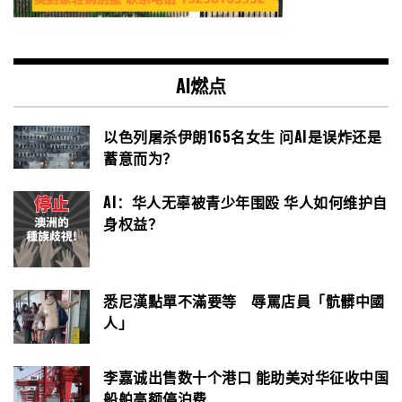
AI燃点
以色列屠杀伊朗165名女生 问AI是误炸还是
蓄意而为？
AI：华人无辜被青少年围殴 华人如何维护自
身权益？
悉尼漢點單不滿要等 辱罵店員「骯髒中國
人」
李嘉诚出售数十个港口 能助美对华征收中国
船舶高额停泊费