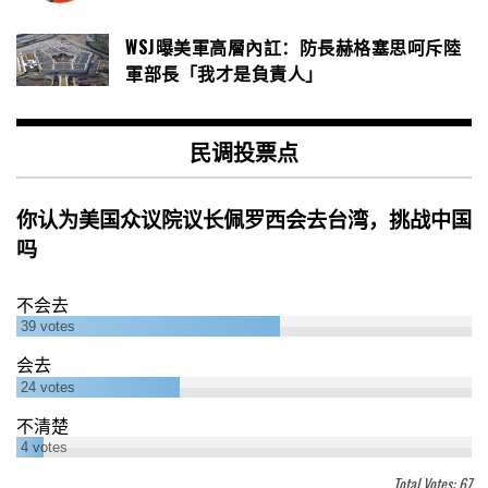
WSJ曝美軍高層內訌：防長赫格塞思呵斥陸
軍部長「我才是負責人」
民调投票点
你认为美国众议院议长佩罗西会去台湾，挑战中国
吗
不会去
39
votes
会去
24
votes
不清楚
4
votes
Total Votes: 67