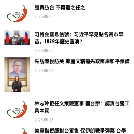
議員訪台 不再聽之任之
2026-06-10
习特会窒息信號：习近平罕見點名高市早
苗，1979年歷史重演？
2026-06-05
先訪陸後訪美 鄭麗文稱需先取兩岸和平保證
2026-06-04
林志玲拒任文策院董事 國台辦：認清台獨工
具本質
2026-05-28
美軍指暫緩對台軍售 保伊朗戰爭彈藥 台學