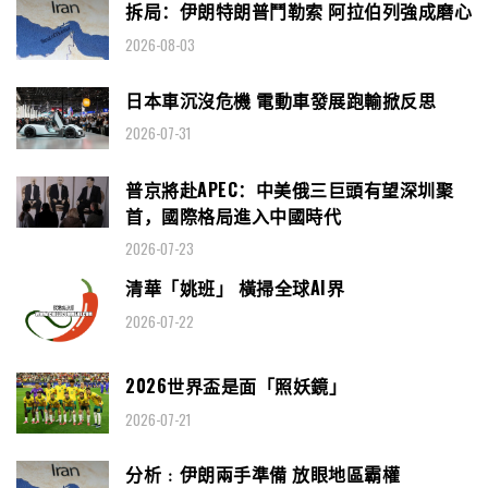
拆局：伊朗特朗普鬥勒索 阿拉伯列強成磨心
2026-08-03
日本車沉沒危機 電動車發展跑輸掀反思
2026-07-31
普京將赴APEC：中美俄三巨頭有望深圳聚
首，國際格局進入中國時代
2026-07-23
清華「姚班」 橫掃全球AI界
2026-07-22
2026世界盃是面「照妖鏡」
2026-07-21
分析﹕伊朗兩手準備 放眼地區霸權