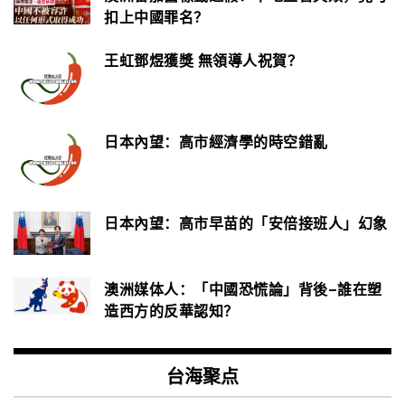
扣上中國罪名？
王虹鄧煜獲獎 無領導人祝賀？
日本內望：高市經濟學的時空錯亂
日本內望：高市早苗的「安倍接班人」幻象
澳洲媒体人：「中國恐慌論」背後–誰在塑
造西方的反華認知？
台海聚点