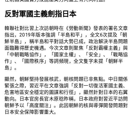
反對軍國主義劍指日本
韓聯社對比習上次訪朝時在《勞動新聞》發表的署名文章
指出，2019年版本強調「半島和平」，全文6次提及「朝
鮮半島」，稱半島和平對話大勢已成，政治解決半島問題
面臨難得歷史機遇。今次文章則聚焦「反對霸權主義」與
「中朝戰略協作」，「國家主權」、「安全」、「戰略協
作」、「國際秩序」等詞頻現，全文隻字未提「朝鮮半
島」。
顯然，朝鮮堅持發展核武，朝核問題已非焦點。中日關係
緊張之際，習近平在文章強調「反對一切復活軍國主義、
危害地區安全穩定的圖謀和行徑」，顯然針對日本的右翼
動向。日本官房長官木原稔昨稱，日本政府對習近平訪問
朝鮮予以「高度關注」。此因朝鮮的核與導彈開發問題對
日本安全保障影響重大。