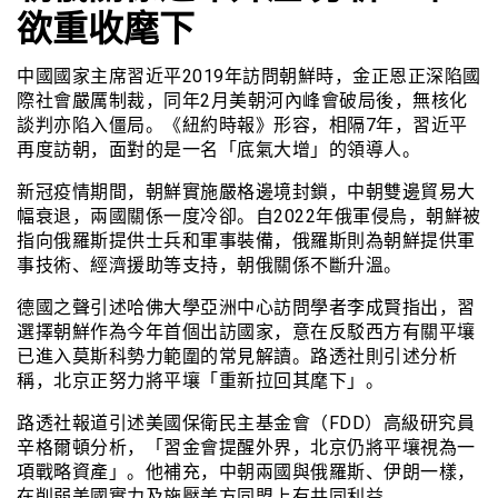
欲重收麾下
中國國家主席習近平2019年訪問朝鮮時，金正恩正深陷國
際社會嚴厲制裁，同年2月美朝河內峰會破局後，無核化
談判亦陷入僵局。《紐約時報》形容，相隔7年，習近平
再度訪朝，面對的是一名「底氣大增」的領導人。
新冠疫情期間，朝鮮實施嚴格邊境封鎖，中朝雙邊貿易大
幅衰退，兩國關係一度冷卻。自2022年俄軍侵烏，朝鮮被
指向俄羅斯提供士兵和軍事裝備，俄羅斯則為朝鮮提供軍
事技術、經濟援助等支持，朝俄關係不斷升溫。
德國之聲引述哈佛大學亞洲中心訪問學者李成賢指出，習
選擇朝鮮作為今年首個出訪國家，意在反駁西方有關平壤
已進入莫斯科勢力範圍的常見解讀。路透社則引述分析
稱，北京正努力將平壤「重新拉回其麾下」。
路透社報道引述美國保衛民主基金會（FDD）高級研究員
辛格爾頓分析，「習金會提醒外界，北京仍將平壤視為一
項戰略資產」。他補充，中朝兩國與俄羅斯、伊朗一樣，
在削弱美國實力及施壓美方同盟上有共同利益。