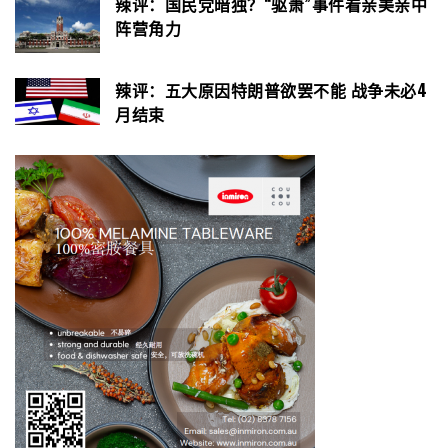
辣评：国民党暗独？“驱萧”事件看亲美亲中
阵营角力
辣评：五大原因特朗普欲罢不能 战争未必4
月结束