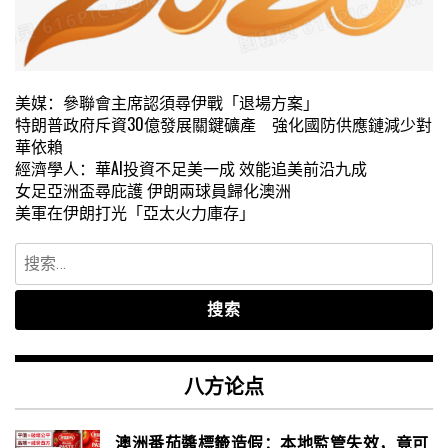
美媒：參聯會主席認須尋伊戰「退場方案」
特朗普政府斥資30億發展關鍵礦產 強化國防供應鏈減少對
華依賴
經濟學人：華AI投資不足美一成 效能追美前沿九成
女足亞洲盃尋庇護 伊朗兩球員歸化澳洲
美軍在伊朗打光「亞太火力庫存」
搜
索：
八方论点
澳洲番茄醬標籤造假：本地監管失效，竟可