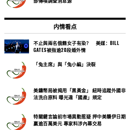
部傳喚調查消息源
内情看点
不止與兩名俄籍女子有染？ 美媒：BILL
GATES被指逾20段婚外情
「兔主席」與「兔小編」決裂
美鑄幣局被揭用「黑黃金」 紐時追蹤外國非
法洗白原料 曝光違「國產」規定
特關鍵言論前市場異動惹疑 押中美襲伊日期
贏逾百萬美元 專家料涉內幕交易