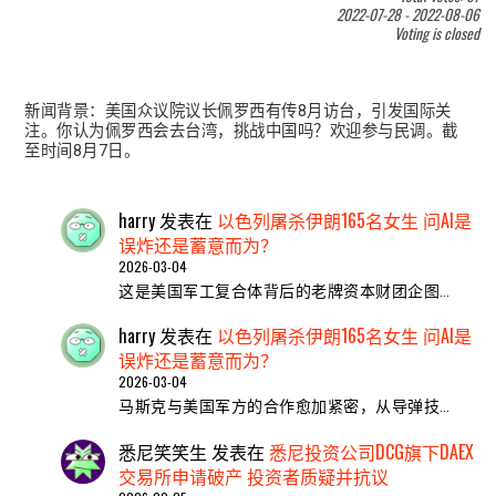
2022-07-28
-
2022-08-06
Voting is closed
新闻背景：美国众议院议长佩罗西有传8月访台，引发国际关
注。你认为佩罗西会去台湾，挑战中国吗？欢迎参与民调。截
至时间8月7日。
harry
发表在
以色列屠杀伊朗165名女生 问AI是
误炸还是蓄意而为？
2026-03-04
这是美国军工复合体背后的老牌资本财团企图…
harry
发表在
以色列屠杀伊朗165名女生 问AI是
误炸还是蓄意而为？
2026-03-04
马斯克与美国军方的合作愈加紧密，从导弹技…
悉尼笑笑生
发表在
悉尼投资公司DCG旗下DAEX
交易所申请破产 投资者质疑并抗议