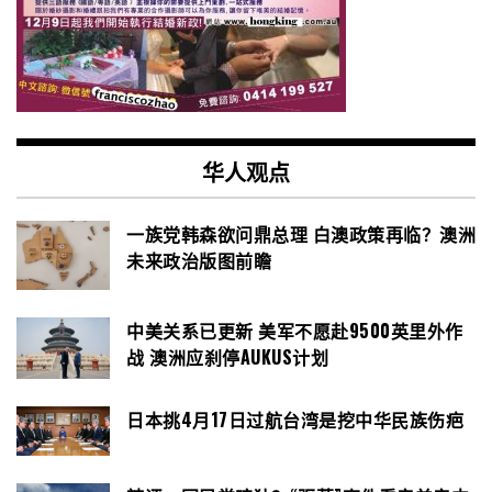
华人观点
一族党韩森欲问鼎总理 白澳政策再临？澳洲
未来政治版图前瞻
中美关系已更新 美军不愿赴9500英里外作
战 澳洲应刹停AUKUS计划
日本挑4月17日过航台湾是挖中华民族伤疤