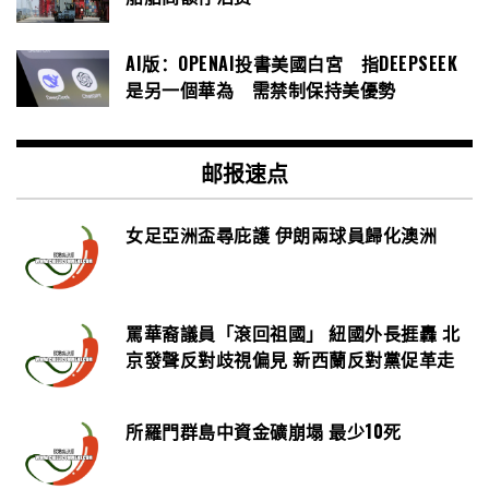
AI版：OPENAI投書美國白宮 指DEEPSEEK
是另一個華為 需禁制保持美優勢
邮报速点
女足亞洲盃尋庇護 伊朗兩球員歸化澳洲
罵華裔議員「滾回祖國」 紐國外長捱轟 北
京發聲反對歧視偏見 新西蘭反對黨促革走
所羅門群島中資金礦崩塌 最少10死