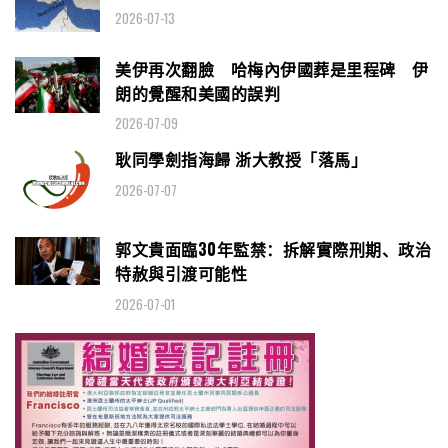
2026-07-13
美伊再次翻臉 哈梅內伊國葬是里程碑 伊
朗的覺醒和美國的誤判
2026-07-09
耿同學劍指海歸 浙大教授「落馬」
2026-07-07
郭文貴面臨30年監禁：拆解實際刑期、政治
特赦與引渡可能性
2026-07-01