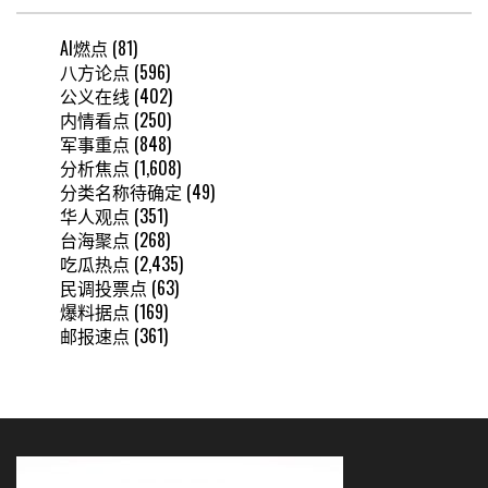
AI燃点
(81)
八方论点
(596)
公义在线
(402)
内情看点
(250)
军事重点
(848)
分析焦点
(1,608)
分类名称待确定
(49)
华人观点
(351)
台海聚点
(268)
吃瓜热点
(2,435)
民调投票点
(63)
爆料据点
(169)
邮报速点
(361)