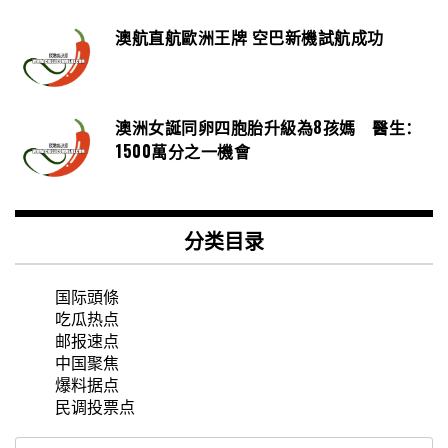
澳航直航歐洲王牌 空巴新機試航成功
澳洲女誕同卵四胞胎升級為8孩媽 醫生：
1500萬分之一機會
分类目录
国际頭條
吃瓜热点
邮报速点
中国聚焦
爆料据点
民调投票点
搜