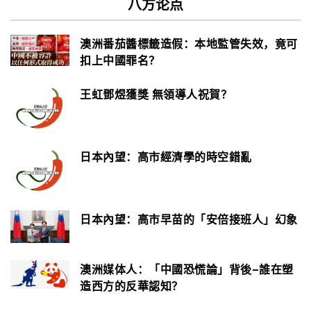
八方论点
澳洲番茄醬標籤造假：本地監管失效，竟可
扣上中國罪名？
王虹鄧煜獲獎 無領導人祝賀？
日本內望：高市經濟學的時空錯亂
日本內望：高市早苗的「安倍接班人」幻象
澳洲媒体人：「中國恐慌論」背後–誰在塑
造西方的反華認知？