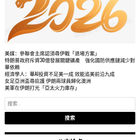
美媒：參聯會主席認須尋伊戰「退場方案」
特朗普政府斥資30億發展關鍵礦產 強化國防供應鏈減少對
華依賴
經濟學人：華AI投資不足美一成 效能追美前沿九成
女足亞洲盃尋庇護 伊朗兩球員歸化澳洲
美軍在伊朗打光「亞太火力庫存」
搜
索：