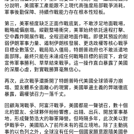
分說明，美國軍工產能跟不上現代高強度局部戰爭消耗，
軍事後勤保障、持續作戰能力存在根本性短板。
第三，美軍極度缺乏正面作戰底氣，不敢涉足地面戰場，
戰略威懾崩塌。縱觀整場衝突，美軍始終依託遠程打擊、
空中轟炸開展作戰，全程迴避地面作戰。即便其預設的削
弱伊朗軍事力量、遏制伊朗核發展、更迭政權等核心戰爭
目標全數落空，戰局陷入僵局，特朗普政府也不敢派遣地
面部隊。最終只能在未達成任何戰略目標的前提下，倉促
宣佈軍事勝利、草草結束戰爭。這一操作直白暴露了美國
的深層心虛，對實戰勝算毫無信心。
再次，此次戰爭還撕開了特朗普時代美國全球領導力崩
塌、盟友體系全面離心的現實，美國單邊主義的弊端徹底
暴露，霸權號召力一落千丈。
回顧海灣戰爭、阿富汗戰爭，美國都是一聲號召，數十個
北約盟友、全球夥伴紛紛響應，出錢、出兵、開放軍事基
地，形成聲勢浩大的聯軍陣營。但時隔多年，此次美以對
伊戰爭中，美國陷入了前所未有的孤立境地。除了主動挑
事的以色列之外，全球沒有任何一個國家願意跟隨美國參