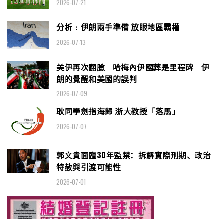
2026-07-21
分析﹕伊朗兩手準備 放眼地區霸權
2026-07-13
美伊再次翻臉 哈梅內伊國葬是里程碑 伊
朗的覺醒和美國的誤判
2026-07-09
耿同學劍指海歸 浙大教授「落馬」
2026-07-07
郭文貴面臨30年監禁：拆解實際刑期、政治
特赦與引渡可能性
2026-07-01