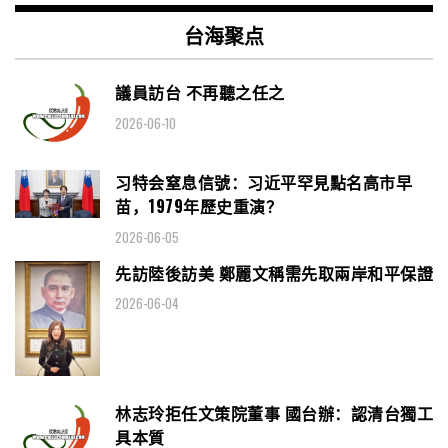
台海聚点
議員訪台 不再聽之任之
2026-06-10
习特会窒息信號：习近平罕見點名高市早
苗，1979年歷史重演？
2026-06-05
先訪陸後訪美 鄭麗文稱需先取兩岸和平保證
2026-06-04
林志玲拒任文策院董事 國台辦：認清台獨工
具本質