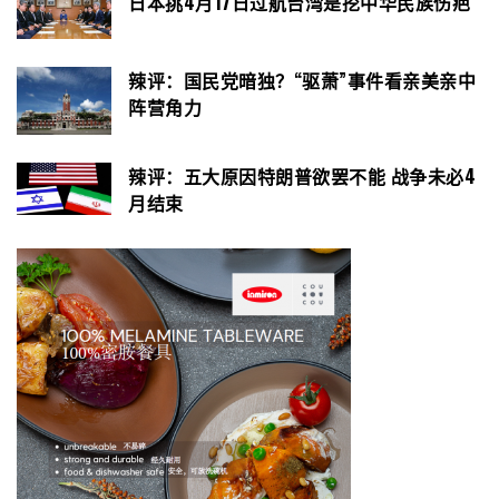
日本挑4月17日过航台湾是挖中华民族伤疤
辣评：国民党暗独？“驱萧”事件看亲美亲中
阵营角力
辣评：五大原因特朗普欲罢不能 战争未必4
月结束