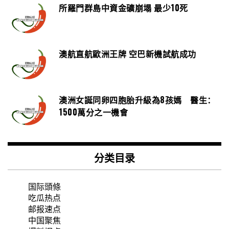
所羅門群島中資金礦崩塌 最少10死
澳航直航歐洲王牌 空巴新機試航成功
澳洲女誕同卵四胞胎升級為8孩媽 醫生：
1500萬分之一機會
分类目录
国际頭條
吃瓜热点
邮报速点
中国聚焦