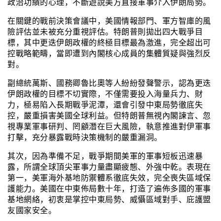
政治功績的心理，不斷遊說美方直接軍事介入伊朗局勢。
在關鍵的戰前決策會議中，美國情報部門、軍方智庫的風
險評估並未被充分重視評估。特朗普則拋出四大戰爭目
標，其中更迭伊朗政權的終極目標最為激進，完全超出可
控戰略範疇，當即遭到內閣核心成員的集體質疑與強烈反
對。
副總統萬斯、國務卿魯比奧等人紛紛發聲警示，認為更迭
伊朗政權的目標不切實際，不僅需要投入海量兵力、財
力，極易陷入長期戰爭泥潭，還會引發中東局勢徹底失
控，嚴重損害美國全球利益。但特朗普無視內閣諫言、忽
視專業軍事研判、罔顧潛在巨大風險，執意推進對伊軍事
打擊，充分暴露戰時決策機制的嚴重漏洞。
其次，因為準備不足，戰爭期間美軍的軍事短板迅速暴
露，所謂全球頂尖軍事力量盡顯疲態、外強中乾。表現在
第一，美軍海外基地防禦體系徹底失效，完全喪失區域保
護能力。美國在中東佈局數十年，打造了遍佈多國的軍事
基地網絡，初衷是掌控中東局勢、威懾區域對手、庇護盟
友國家安全。