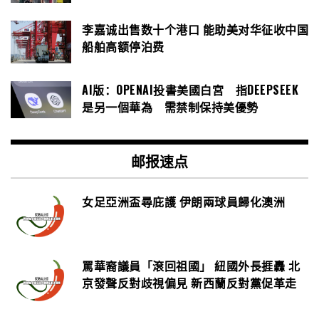
李嘉诚出售数十个港口 能助美对华征收中国
船舶高额停泊费
AI版：OPENAI投書美國白宮 指DEEPSEEK
是另一個華為 需禁制保持美優勢
邮报速点
女足亞洲盃尋庇護 伊朗兩球員歸化澳洲
罵華裔議員「滾回祖國」 紐國外長捱轟 北
京發聲反對歧視偏見 新西蘭反對黨促革走