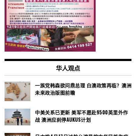
华人观点
一族党韩森欲问鼎总理 白澳政策再临？澳洲
未来政治版图前瞻
中美关系已更新 美军不愿赴9500英里外作
战 澳洲应刹停AUKUS计划