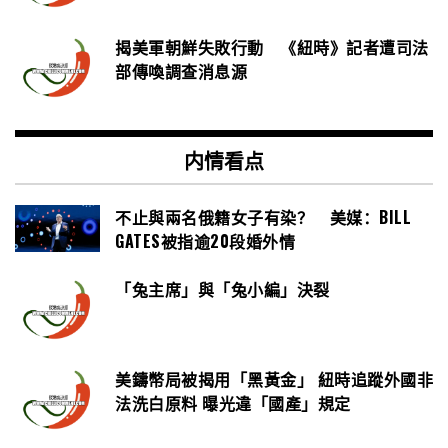
揭美軍朝鮮失敗行動 《紐時》記者遭司法
部傳喚調查消息源
内情看点
不止與兩名俄籍女子有染？ 美媒：BILL
GATES被指逾20段婚外情
「兔主席」與「兔小編」決裂
美鑄幣局被揭用「黑黃金」 紐時追蹤外國非
法洗白原料 曝光違「國產」規定