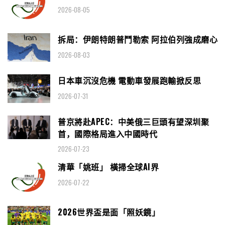
2026-08-05
拆局：伊朗特朗普鬥勒索 阿拉伯列強成磨心
2026-08-03
日本車沉沒危機 電動車發展跑輸掀反思
2026-07-31
普京將赴APEC：中美俄三巨頭有望深圳聚
首，國際格局進入中國時代
2026-07-23
清華「姚班」 橫掃全球AI界
2026-07-22
2026世界盃是面「照妖鏡」