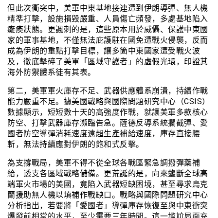
但此次衝突中，美軍中東基地接連遭到伊朗導彈、無人機
精準打擊，設施損毀嚴重、人員傷亡頻發，多處基地陷入
癱瘓狀態。更諷刺的是，這些原本用於威懾、保護中東國
家的軍事基地，不僅無法庇護駐在國免遭戰火侵襲，反而
成為伊朗的重點打擊目標，讓多箇中東國家遭受戰火波
及，徹底擊碎了美軍「區域守護者」的虛假光環，印證其
海外防禦體系徒有其表。
第二，美軍軍火庫存不足、武器供應體系崩潰，持續作戰
能力嚴重不足。據美國戰略與國際問題研究中心（CSIS）
數據顯示，短短數十天的高強度作戰，就讓美軍多款核心
防空、打擊武器庫存瀕臨告急。薩德反導系統攔截彈、愛
國者防空導彈消耗速度遠超生產補給速度，庫存直接腰
斬，無法持續應對伊朗的飽和式反擊。
為支撐戰局，美軍不得不從全球各戰區緊急調撥彈藥補
給，透支各區域戰略儲備。更荒誕的是，向來壟斷全球高
端軍火市場的美國，竟陷入武器短缺困境，甚至尋求烏克
蘭援助無人機以填補作戰缺口。戰略與國際問題研究中心
分析指出，若要將「愛國者」導彈庫存恢復至與中東衝突
爆發前相當的水平，至少需要三年時間。這一尷尬局面充