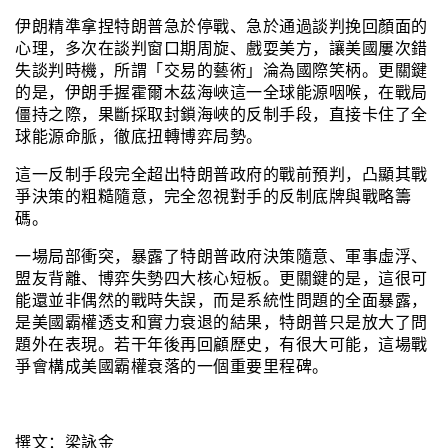
伊朗精準拿捏特朗普急於停戰、急於通過談判挽回顏面的
心理，多次在談判窗口期周旋、戲耍美方，讓美國屢次錯
失談判時機，所謂「交易的藝術」淪為國際笑柄。更關鍵
的是，伊朗手握霍爾木茲海峽這一全球能源咽喉，在戰局
僵持之際，果斷採取封鎖海峽的反制手段，直接卡住了全
球能源命脈，徹底扭轉博弈局勢。
這一反制手段完全超出特朗普政府的戰前預判，凸顯其戰
爭決策的粗糙隨意，完全忽視對手的反制底牌與戰略籌
碼。
一場局部衝突，暴露了特朗普政府決策隨意、軍事虛浮、
盟友背離、博弈失勢四大核心短板。更關鍵的是，這很可
能還並非偶然的戰時失誤，而是系統性問題的全面暴露，
是美國霸權透支和實力衰退的結果，特朗普只是放大了問
題外在表現。若干年後再回顧歷史，有很大可能，這場戰
爭會構成美國霸權衰落的一個重要里程碑。
撰文：
梁詠金