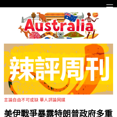
Skip
to
content
言論自由不可或缺 華人評論网媒
美伊戰爭暴露特朗普政府多重