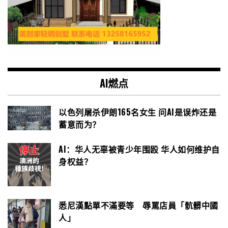
AI燃点
以色列屠杀伊朗165名女生 问AI是误炸还是
蓄意而为？
AI：华人无辜被青少年围殴 华人如何维护自
身权益？
悉尼漢點單不滿要等 辱罵店員「骯髒中國
人」