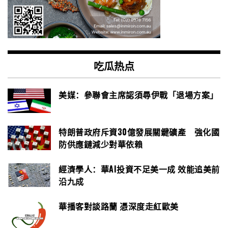
吃瓜热点
美媒：參聯會主席認須尋伊戰「退場方案」
特朗普政府斥資30億發展關鍵礦產 強化國
防供應鏈減少對華依賴
經濟學人：華AI投資不足美一成 效能追美前
沿九成
華播客對談路蘭 憑深度走紅歐美