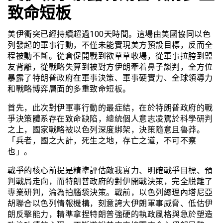
致命短板
美伊衝突已經持續超過100天時間。這場由美國協同以色
列發起的軍事行動，不僅未能實現美方預設目標，反而全
程被動不斷。從倉促開戰到欲草草收場，從軍事拉胯到盟
友背離，從戰略失算到被對方伊朗牽着鼻子談判，全方位
暴露了特朗普政府在軍事決策、軍事硬實力、全球領導力
和戰略博弈層面的多重致命短板。
首先，此次對伊軍事行動的最症結，在於特朗普政府的戰
爭決策體系存在致命缺陷，總統個人意志凌駕於科學研判
之上，國家戰略被以色列深度綁架，決策隨意且魯莽。
「兵者，國之大計，死生之地，存亡之道，不可不察
也」。
戰爭的核心前提是精準評估敵我實力、明確戰爭目標、預
判戰局走向，而特朗普政府的對伊開戰決策，完全脱離了
專業研判，淪為拍腦袋決策。戰前，以色列總理內塔尼亞
胡聯合以色列情報機構，刻意誇大伊朗軍事威脅、低估伊
朗反擊能力，精準拿捏特朗普強硬的執政風格與急於塑造