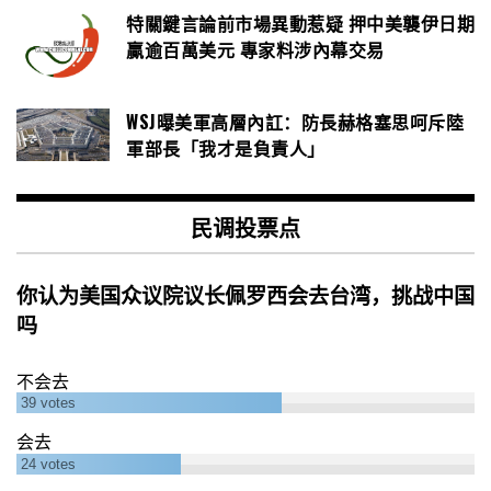
特關鍵言論前市場異動惹疑 押中美襲伊日期
贏逾百萬美元 專家料涉內幕交易
WSJ曝美軍高層內訌：防長赫格塞思呵斥陸
軍部長「我才是負責人」
民调投票点
你认为美国众议院议长佩罗西会去台湾，挑战中国
吗
不会去
39
votes
会去
24
votes