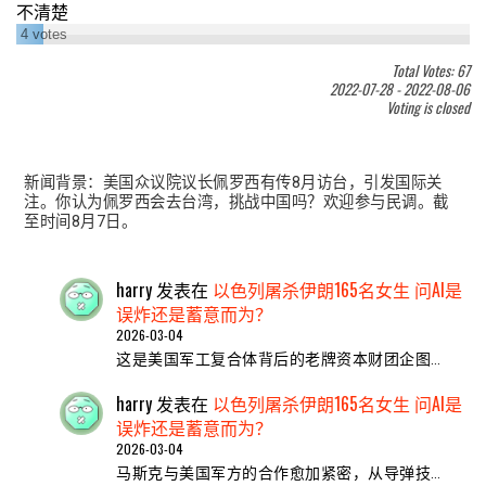
不清楚
4
votes
Total Votes: 67
2022-07-28
-
2022-08-06
Voting is closed
新闻背景：美国众议院议长佩罗西有传8月访台，引发国际关
注。你认为佩罗西会去台湾，挑战中国吗？欢迎参与民调。截
至时间8月7日。
harry
发表在
以色列屠杀伊朗165名女生 问AI是
误炸还是蓄意而为？
2026-03-04
这是美国军工复合体背后的老牌资本财团企图…
harry
发表在
以色列屠杀伊朗165名女生 问AI是
误炸还是蓄意而为？
2026-03-04
马斯克与美国军方的合作愈加紧密，从导弹技…