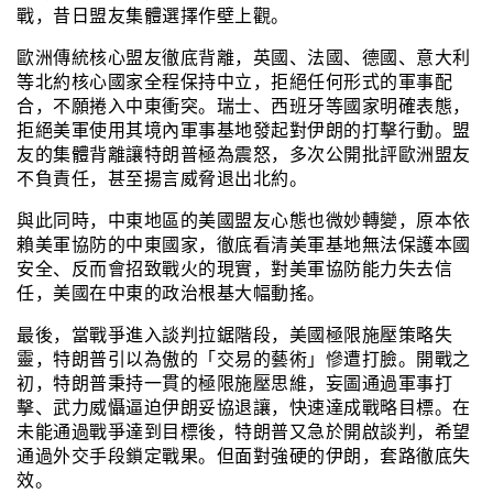
戰，昔日盟友集體選擇作壁上觀。
歐洲傳統核心盟友徹底背離，英國、法國、德國、意大利
等北約核心國家全程保持中立，拒絕任何形式的軍事配
合，不願捲入中東衝突。瑞士、西班牙等國家明確表態，
拒絕美軍使用其境內軍事基地發起對伊朗的打擊行動。盟
友的集體背離讓特朗普極為震怒，多次公開批評歐洲盟友
不負責任，甚至揚言威脅退出北約。
與此同時，中東地區的美國盟友心態也微妙轉變，原本依
賴美軍協防的中東國家，徹底看清美軍基地無法保護本國
安全、反而會招致戰火的現實，對美軍協防能力失去信
任，美國在中東的政治根基大幅動搖。
最後，當戰爭進入談判拉鋸階段，美國極限施壓策略失
靈，特朗普引以為傲的「交易的藝術」慘遭打臉。開戰之
初，特朗普秉持一貫的極限施壓思維，妄圖通過軍事打
擊、武力威懾逼迫伊朗妥協退讓，快速達成戰略目標。在
未能通過戰爭達到目標後，特朗普又急於開啟談判，希望
通過外交手段鎖定戰果。但面對強硬的伊朗，套路徹底失
效。