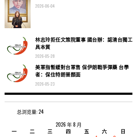
2026-06-04
林志玲拒任文策院董事 國台辦：認清台獨工
具本質
2026-05-28
美軍指暫緩對台軍售 保伊朗戰爭彈藥 台學
者：保住特朗普顏面
2026-05-23
总浏览量:
24
2026 年 8 月
一
二
三
四
五
六
日