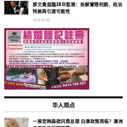
郭文貴面臨30年監禁：拆解實際刑期、政治
特赦與引渡可能性
2026-07-01
华人观点
一族党韩森欲问鼎总理 白澳政策再临？澳洲