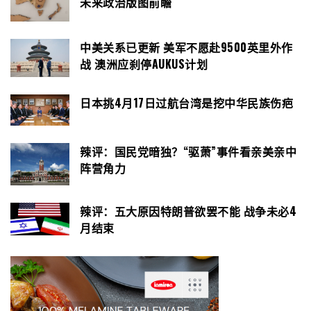
未来政治版图前瞻
中美关系已更新 美军不愿赴9500英里外作
战 澳洲应刹停AUKUS计划
日本挑4月17日过航台湾是挖中华民族伤疤
辣评：国民党暗独？“驱萧”事件看亲美亲中
阵营角力
辣评：五大原因特朗普欲罢不能 战争未必4
月结束