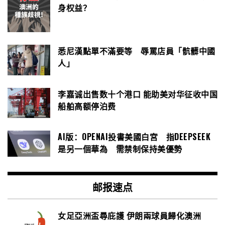
身权益？
悉尼漢點單不滿要等 辱罵店員「骯髒中國
人」
李嘉诚出售数十个港口 能助美对华征收中国
船舶高额停泊费
AI版：OPENAI投書美國白宮 指DEEPSEEK
是另一個華為 需禁制保持美優勢
邮报速点
女足亞洲盃尋庇護 伊朗兩球員歸化澳洲