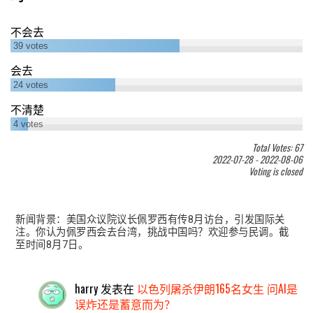
不会去
39
votes
会去
24
votes
不清楚
4
votes
Total Votes: 67
2022-07-28
-
2022-08-06
Voting is closed
新闻背景：美国众议院议长佩罗西有传8月访台，引发国际关
注。你认为佩罗西会去台湾，挑战中国吗？欢迎参与民调。截
至时间8月7日。
harry
发表在
以色列屠杀伊朗165名女生 问AI是
误炸还是蓄意而为？