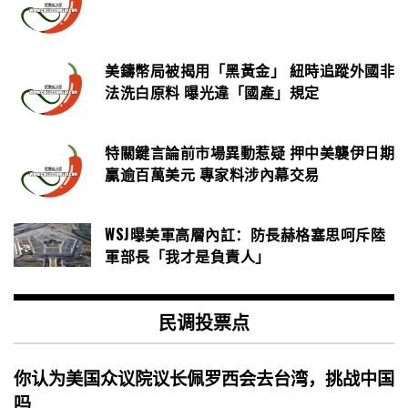
美鑄幣局被揭用「黑黃金」 紐時追蹤外國非
法洗白原料 曝光違「國產」規定
特關鍵言論前市場異動惹疑 押中美襲伊日期
贏逾百萬美元 專家料涉內幕交易
WSJ曝美軍高層內訌：防長赫格塞思呵斥陸
軍部長「我才是負責人」
民调投票点
你认为美国众议院议长佩罗西会去台湾，挑战中国
吗