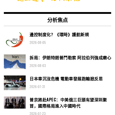
分析焦点
邊控制度化？《環時》護航新規
2026-08-05
拆局：伊朗特朗普鬥勒索 阿拉伯列強成磨心
2026-08-03
日本車沉沒危機 電動車發展跑輸掀反思
2026-07-31
普京將赴APEC：中美俄三巨頭有望深圳聚
首，國際格局進入中國時代
2026-07-23