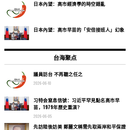
日本內望：高市經濟學的時空錯亂
日本內望：高市早苗的「安倍接班人」幻象
台海聚点
議員訪台 不再聽之任之
2026-06-10
习特会窒息信號：习近平罕見點名高市早
苗，1979年歷史重演？
2026-06-05
先訪陸後訪美 鄭麗文稱需先取兩岸和平保證