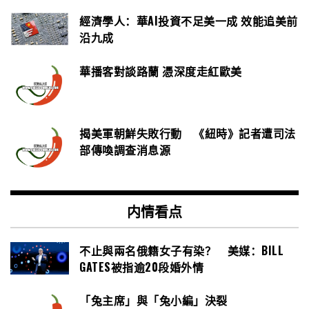
經濟學人：華AI投資不足美一成 效能追美前
沿九成
華播客對談路蘭 憑深度走紅歐美
揭美軍朝鮮失敗行動 《紐時》記者遭司法
部傳喚調查消息源
内情看点
不止與兩名俄籍女子有染？ 美媒：BILL
GATES被指逾20段婚外情
「兔主席」與「兔小編」決裂