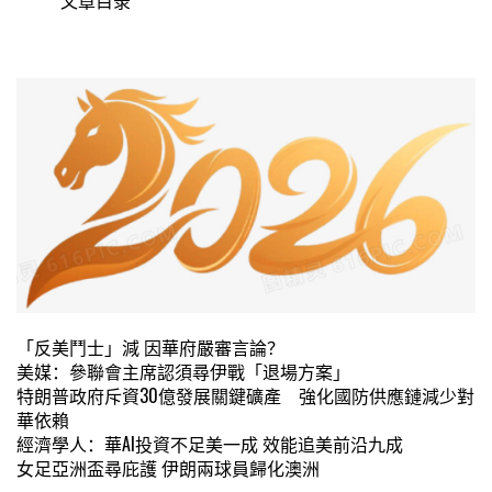
文章目录
「反美鬥士」減 因華府嚴審言論？
美媒：參聯會主席認須尋伊戰「退場方案」
特朗普政府斥資30億發展關鍵礦產 強化國防供應鏈減少對
華依賴
經濟學人：華AI投資不足美一成 效能追美前沿九成
女足亞洲盃尋庇護 伊朗兩球員歸化澳洲