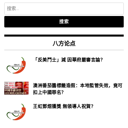
搜
索：
八方论点
「反美鬥士」減 因華府嚴審言論？
澳洲番茄醬標籤造假：本地監管失效，竟可
扣上中國罪名？
王虹鄧煜獲獎 無領導人祝賀？