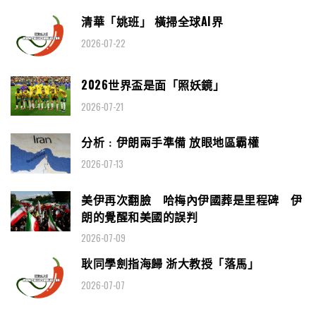
清華「姚班」 橫掃全球AI界
2026-07-22
2026世界盃是面「照妖鏡」
2026-07-21
分析﹕伊朗兩手準備 放眼地區霸權
2026-07-13
美伊再次翻臉 哈梅內伊國葬是里程碑 伊
朗的覺醒和美國的誤判
2026-07-09
耿同學劍指海歸 浙大教授「落馬」
2026-07-07