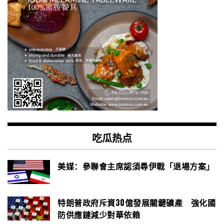
吃瓜热点
美媒：參聯會主席認須尋伊戰「退場方案」
特朗普政府斥資30億發展關鍵礦產 強化國
防供應鏈減少對華依賴