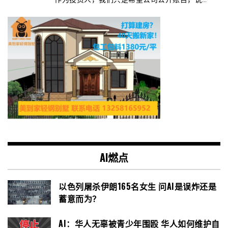
AI燃点
以色列屠杀伊朗165名女生 问AI是误炸还是
蓄意而为？
AI：华人无辜被青少年围殴 华人如何维护自