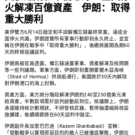
火解凍百億資產 伊朗：取得
重大勝利
美伊雙方6月14日敲定和平諒解備忘錄最終草案，達成全
面停火共識。伊朗證實所有軍事行動即刻永久終止，並宣
稱在伊朗在戰爭中「取得重大勝利」，後續將展開為期60
天的終極協議談判。
伊朗高級官員透露，備忘錄涵蓋軍事、資產解凍及核問題
等一些列議題。軍事方面，伊朗即刻重開霍爾木茲海峽
（Strait of Hormuz）供商船通行，美國將於30天內解除
對伊朗港口的海上封鎖。
資產方面，美方將分階段解凍伊朗約240至250億美元凍
結資產，半數款項需於談判啟動前到位。核議題上，伊朗
承諾維持核計劃現狀、不研發核武器，暫停鈾濃縮與核設
施擴建，後續細節將在60天談判中敲定。
伊朗副外長加里巴巴迪（Kazem Gharibabadi）宣稱：
「發動戰爭以實現邪惡目的的敵人已被徹底擊敗，伊朗在