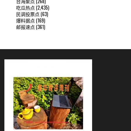
台海聚点
(268)
吃瓜热点
(2,435)
民调投票点
(63)
爆料据点
(169)
邮报速点
(361)