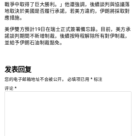
戰爭中取得了巨大勝利。」他還強調，後續談判與協議落
地取決於美國是否履行承諾，若美方違約，伊朗將採取對
應措施。
美伊雙方預計19日在瑞士正式簽署備忘錄。目前，美方承
諾談判期間不新增制裁，後續按時程解除所有對伊制裁，
並給予伊朗石油制裁豁免。
发表回复
您的电子邮箱地址不会被公开。
必填项已用
*
标注
评论
*