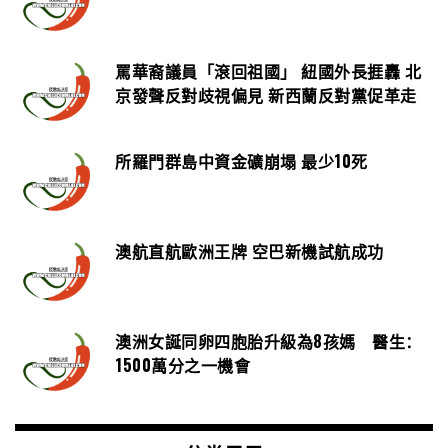
罵華裔議員「滾回祖國」 紐國外長捱轟 北
京發聲反對歧視偏見 新西蘭反對黨促革走
所羅門群島中資金礦崩塌 最少10死
澳航直航歐洲王牌 空巴新機試航成功
澳洲女誕同卵四胞胎升級為8孩媽 醫生：
1500萬分之一機會