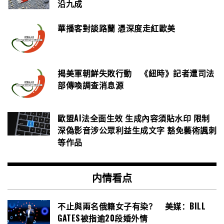
沿九成
華播客對談路蘭 憑深度走紅歐美
揭美軍朝鮮失敗行動 《紐時》記者遭司法
部傳喚調查消息源
歐盟AI法全面生效 生成內容須貼水印 限制
深偽影音涉公眾利益生成文字 豁免藝術諷刺
等作品
内情看点
不止與兩名俄籍女子有染？ 美媒：BILL
GATES被指逾20段婚外情