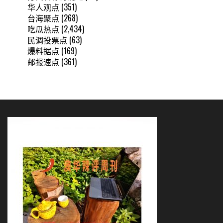
华人观点
(351)
台海聚点
(268)
吃瓜热点
(2,434)
民调投票点
(63)
爆料据点
(169)
邮报速点
(361)