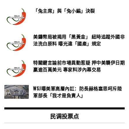
「兔主席」與「兔小編」決裂
美鑄幣局被揭用「黑黃金」 紐時追蹤外國非
法洗白原料 曝光違「國產」規定
特關鍵言論前市場異動惹疑 押中美襲伊日期
贏逾百萬美元 專家料涉內幕交易
WSJ曝美軍高層內訌：防長赫格塞思呵斥陸
軍部長「我才是負責人」
民调投票点