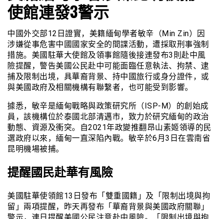
使館連發3警示
中國外交部12日證實，美籍緬甸學者敏辛（Min Zin）因
涉嫌從事危害中國國家安全的間諜活動，遭採取刑事強制
措施。美國駐華大使館及領事館隨後接連發布3則赴中風
險提醒，警告美國公民赴中可能面臨任意執法、拘禁、逮
捕及限制出境，具華裔背景、持中國旅行或身分證件，或
與美國政府及相關機構有聯繫者，也可能受到影響。
據悉，敏辛是緬甸戰略與政策研究所（ISP-M）的創始成
員，該機構位於泰國北部清邁市，致力於研究緬甸的政治
動態、資源及衝突。自2021年政變推翻昂山素姬領導的民
選政府以來，緬甸一直深陷內戰。敏辛於6月3日在雲南省
昆明機場被捕。
提醒國民赴華有風險
美國駐華使領館13日發布「雙重國籍」及「限制出境與拘
留」兩項提醒，昨天再發布「華裔背景與美國政府關聯」
警示，連日提醒美國公民注意赴中風險。「限制出境與拘