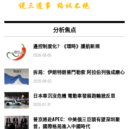
分析焦点
邊控制度化？《環時》護航新規
2026-08-05
拆局：伊朗特朗普鬥勒索 阿拉伯列強成磨心
2026-08-03
日本車沉沒危機 電動車發展跑輸掀反思
2026-07-31
普京將赴APEC：中美俄三巨頭有望深圳聚
首，國際格局進入中國時代