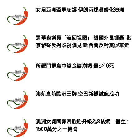
女足亞洲盃尋庇護 伊朗兩球員歸化澳洲
罵華裔議員「滾回祖國」 紐國外長捱轟 北
京發聲反對歧視偏見 新西蘭反對黨促革走
所羅門群島中資金礦崩塌 最少10死
澳航直航歐洲王牌 空巴新機試航成功
澳洲女誕同卵四胞胎升級為8孩媽 醫生：
1500萬分之一機會