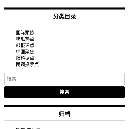
分类目录
国际頭條
吃瓜热点
邮报速点
中国聚焦
爆料据点
民调投票点
搜
索：
归档