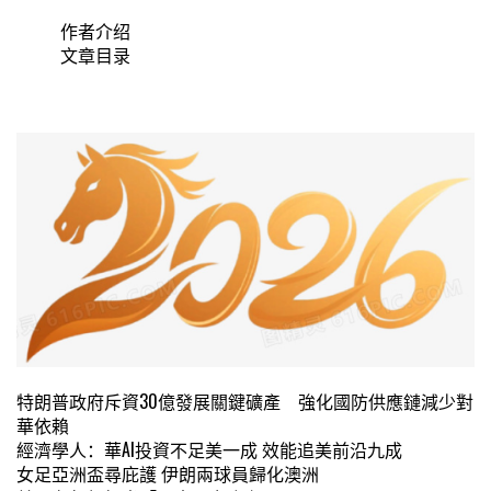
作者介绍
文章目录
特朗普政府斥資30億發展關鍵礦產 強化國防供應鏈減少對
華依賴
經濟學人：華AI投資不足美一成 效能追美前沿九成
女足亞洲盃尋庇護 伊朗兩球員歸化澳洲