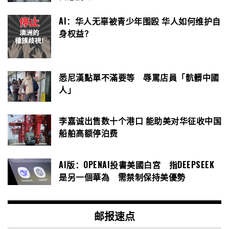
AI：华人无辜被青少年围殴 华人如何维护自
身权益？
悉尼漢點單不滿要等 辱罵店員「骯髒中國
人」
李嘉诚出售数十个港口 能助美对华征收中国
船舶高额停泊费
AI版：OPENAI投書美國白宮 指DEEPSEEK
是另一個華為 需禁制保持美優勢
邮报速点