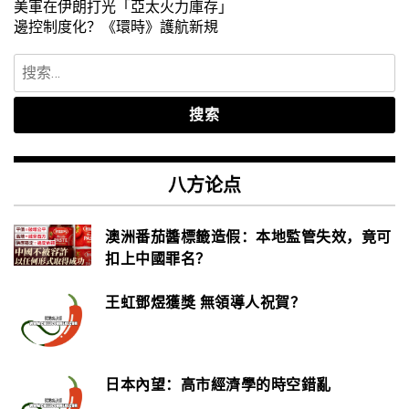
美軍在伊朗打光「亞太火力庫存」
邊控制度化？《環時》護航新規
搜
索：
八方论点
澳洲番茄醬標籤造假：本地監管失效，竟可
扣上中國罪名？
王虹鄧煜獲獎 無領導人祝賀？
日本內望：高市經濟學的時空錯亂