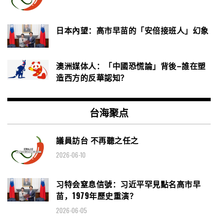
日本內望：高市早苗的「安倍接班人」幻象
澳洲媒体人：「中國恐慌論」背後–誰在塑
造西方的反華認知？
台海聚点
議員訪台 不再聽之任之
2026-06-10
习特会窒息信號：习近平罕見點名高市早
苗，1979年歷史重演？
2026-06-05