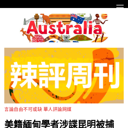
Skip
to
content
言論自由不可或缺 華人評論网媒
美籍緬甸學者涉諜昆明被捕