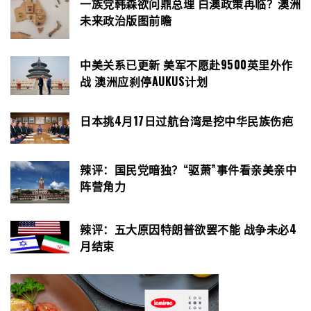
一族党韩森欲问鼎总理 白澳政策再临？澳洲
未来政治版图前瞻
中美关系已更新 美军不愿赴9500英里外作
战 澳洲应刹停AUKUS计划
日本挑4月17日过航台湾是挖中华民族伤疤
辣评：国民党暗独？“驱萧”事件看亲美亲中
阵营角力
辣评：五大原因特朗普欲罢不能 战争未必4
月结束