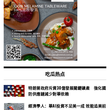
吃瓜热点
特朗普政府斥資30億發展關鍵礦產 強化國
防供應鏈減少對華依賴
經濟學人：華AI投資不足美一成 效能追美前