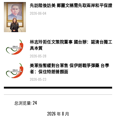
先訪陸後訪美 鄭麗文稱需先取兩岸和平保證
2026-06-04
林志玲拒任文策院董事 國台辦：認清台獨工
具本質
2026-05-28
美軍指暫緩對台軍售 保伊朗戰爭彈藥 台學
者：保住特朗普顏面
2026-05-23
总浏览量:
24
2026 年 8 月