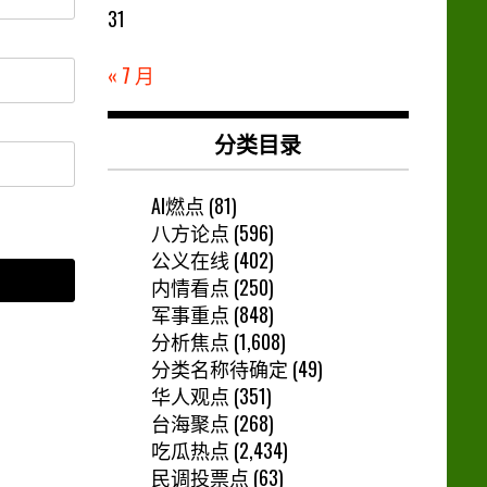
31
« 7 月
分类目录
AI燃点
(81)
八方论点
(596)
公义在线
(402)
内情看点
(250)
军事重点
(848)
分析焦点
(1,608)
分类名称待确定
(49)
华人观点
(351)
台海聚点
(268)
吃瓜热点
(2,434)
民调投票点
(63)