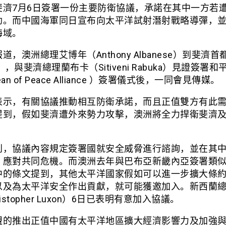
斐濟7月6日簽署一份主要防衛協議，承諾在其中一方若
助。而中國海軍同日宣布向太平洋試射潛射戰略導彈，
海域。
道，澳洲總理艾博年（Anthony Albanese）到斐濟首
a），與斐濟總理蘭布卡（Sitiveni Rabuka）見證簽署
an of Peace Alliance ）簽署儀式後，一同會見傳媒。
表示，有關協議推動相互防衛承諾，而且正值雙方有此
提到，假如斐濟遭外來勢力攻擊，澳洲將全力捍衛斐濟
到，協議內容規定簽署國就安全威脅進行諮詢，並在其
，應對共同危機。而澳洲去年與巴布亞新畿內亞簽署類
中的條文提到，其他太平洋國家假如可以進一步擴大條
以及為太平洋安全作出貢獻，就可能獲邀加入。新西蘭
istopher Luxon）6日已表明有意加入協議。
盟的推出正值中國有太平洋地區擴大經濟影響力及加強