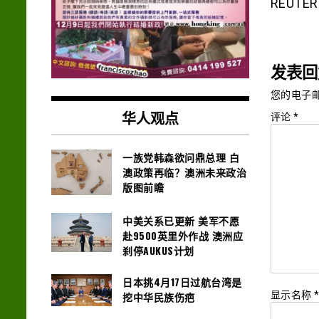
REUTER
发表回
您的电子
华人观点
评论
*
一族党韩森欲问鼎总理 白
澳政策再临？澳洲未来政治
版图前瞻
中美关系已更新 美军不愿
赴9500英里外作战 澳洲应
刹停AUKUS计划
日本挑4月17日过航台湾是
显示名称
挖中华民族伤疤