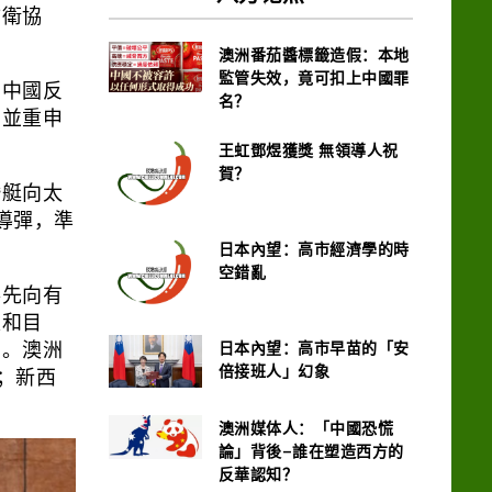
防衛協
澳洲番茄醬標籤造假：本地
監管失效，竟可扣上中國罪
為中國反
名？
，並重申
王虹鄧煜獲獎 無領導人祝
賀？
潛艇向太
導彈，準
日本內望：高市經濟學的時
空錯亂
事先向有
家和目
日本內望：高市早苗的「安
知。澳洲
倍接班人」幻象
定；新西
澳洲媒体人：「中國恐慌
論」背後–誰在塑造西方的
反華認知？