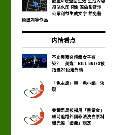
歐盟AI法全面生效 生成內容
須貼水印 限制深偽影音涉
公眾利益生成文字 豁免藝
術諷刺等作品
内情看点
不止與兩名俄籍女子有
染？ 美媒：BILL GATES被
指逾20段婚外情
「兔主席」與「兔小編」決
裂
美鑄幣局被揭用「黑黃金」
紐時追蹤外國非法洗白原料
曝光違「國產」規定