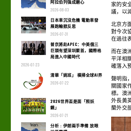
阿拉伯列強成磨心
家的安
2026-08-03
議，以
日本車沉沒危機 電動車發
北京方
展跑輸掀反思
對今次
2026-07-31
在過往
普京將赴APEC：中美俄三
巨頭有望深圳聚首，國際格
而在澳
局進入中國時代
平洋相
2026-07-23
確落入
清華「姚班」 橫掃全球AI界
聲明指
2026-07-22
關國家
標。澳
外長黃英
2026世界盃是面「照妖
鏡」
蘭外交部
2026-07-21
分析﹕伊朗兩手準備 放眼