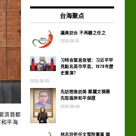
台海聚点
議員訪台 不再聽之任之
2026-06-10
习特会窒息信號：习近平罕
見點名高市早苗，1979年歷
史重演？
2026-06-05
先訪陸後訪美 鄭麗文稱需
先取兩岸和平保證
2026-06-04
到斐濟首都
簽署和平海
林志玲拒任文策院董事 國