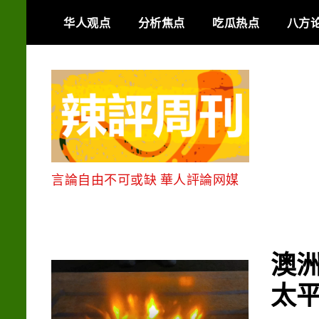
Skip
华人观点
分析焦点
吃瓜热点
八方
to
content
言論自由不可或缺 華人評論网媒
澳
太