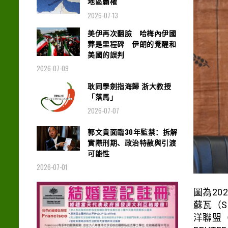
地區霸權
2026-07-13
美伊再次翻臉 哈梅內伊國
葬是里程碑 伊朗的覺醒和
美國的誤判
2026-07-09
耿同學劍指海歸 浙大教授
「落馬」
2026-07-07
郭文貴面臨30年監禁：拆解
實際刑期、政治特赦與引渡
可能性
2026-07-01
圖為20
蘇瓦（S
洋聯盟（Oc