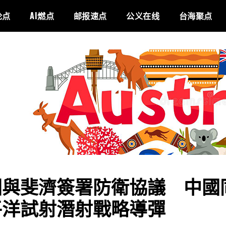
论点
AI燃点
邮报速点
公义在线
台海聚点
洲與斐濟簽署防衛協議 中國
平洋試射潛射戰略導彈