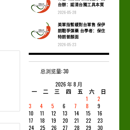
台辦：認清台獨工具本質
2026-05-28
美軍指暫緩對台軍售 保伊
朗戰爭彈藥 台學者：保住
特朗普顏面
2026-05-23
总浏览量:
30
2026 年 8 月
一
二
三
四
五
六
日
1
2
3
4
5
6
7
8
9
10
11
12
13
14
15
16
17
18
19
20
21
22
23
24
25
26
27
28
29
30