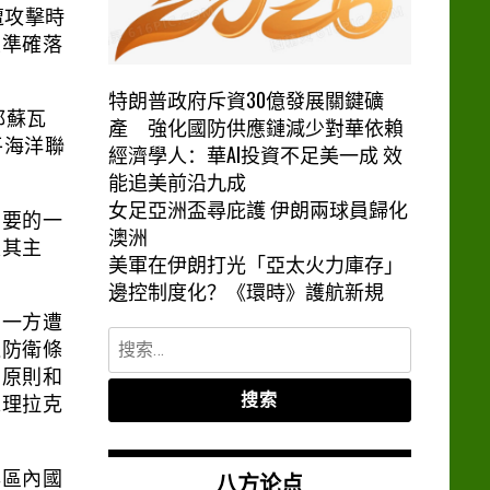
遭攻擊時
並準確落
特朗普政府斥資30億發展關鍵礦
都蘇瓦
產 強化國防供應鏈減少對華依賴
和平海洋聯
經濟學人：華AI投資不足美一成 效
能追美前沿九成
女足亞洲盃尋庇護 伊朗兩球員歸化
需要的一
澳洲
及其主
美軍在伊朗打光「亞太火力庫存」
邊控制度化？《環時》護航新規
中一方遭
搜
似防衛條
索：
約原則和
總理拉克
八方论点
與區內國