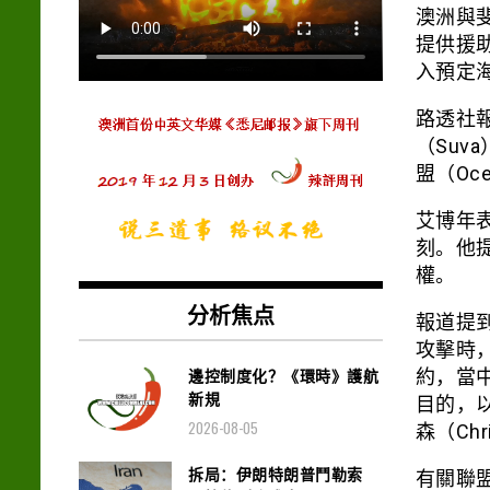
澳洲與
提供援
入預定
路透社報
（Suv
盟（Oce
艾博年
刻。他
權。
分析焦点
報道提
攻擊時
邊控制度化？《環時》護航
約，當
新規
目的，
2026-08-05
森（Chr
拆局：伊朗特朗普鬥勒索
有關聯