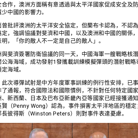
全合作，澳洲方面稱有意透過與太平洋國家促成安全及
減少中國的影響力。
面曾批評澳洲的太平洋安全協定，但蘭布卡認為，不認
協定，強調協議對斐濟和中國，以及澳洲和中國的關係
表明，「你的敵人不一定是自己的敵人」。
洲與斐濟簽署防衛協議的同一天，中國海軍一艘戰略核
關公海海域，成功發射1發攜載訓練模擬彈頭的潛射戰略
預定海域。
，此次導彈試射是中方年度軍事訓練的例行性安排，已
作了通報，符合國際法和國際慣例，不針對任何特定國
洲、新西蘭、日本及巴布亞新畿內亞等國家已經接獲通
賢（Penny Wong）認為，事件損害太平洋地區的穩
長彼得斯（Winston Peters）則對事件表達憂慮。