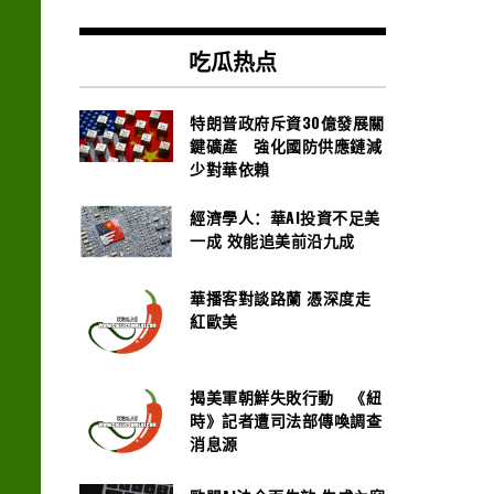
吃瓜热点
特朗普政府斥資30億發展關
鍵礦產 強化國防供應鏈減
少對華依賴
經濟學人：華AI投資不足美
一成 效能追美前沿九成
華播客對談路蘭 憑深度走
紅歐美
揭美軍朝鮮失敗行動 《紐
時》記者遭司法部傳喚調查
消息源