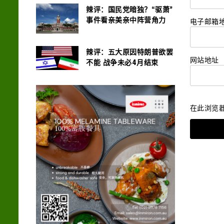
辣评：国民党暗独？“驱萧”
事件看亲美亲中阵营角力
电子邮箱
辣评：五大原因特朗普欲罢
网站地址
不能 战争未必4月结束
在此浏览