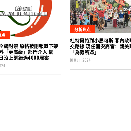
分析焦点
热点
杜特爾特到小馬可斯 菲內政
全網封禁 原帖被刪報道下架
交路線 現任國安高官：親美
料「更高級」部門介入 網
「為勢所逼」
日沒上網錯過4000屍案
10 8 月, 2024
024