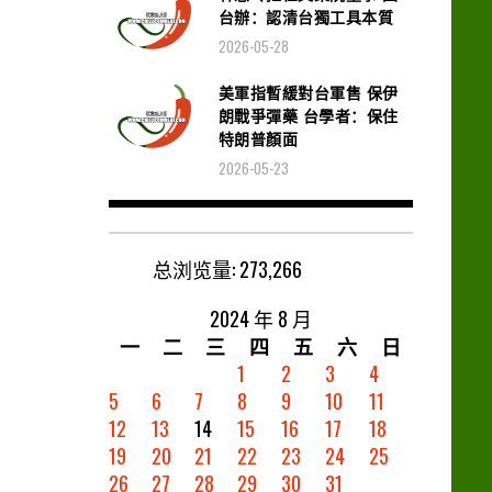
台辦：認清台獨工具本質
2026-05-28
美軍指暫緩對台軍售 保伊
朗戰爭彈藥 台學者：保住
特朗普顏面
2026-05-23
总浏览量:
273,266
2024 年 8 月
一
二
三
四
五
六
日
1
2
3
4
5
6
7
8
9
10
11
12
13
14
15
16
17
18
19
20
21
22
23
24
25
26
27
28
29
30
31