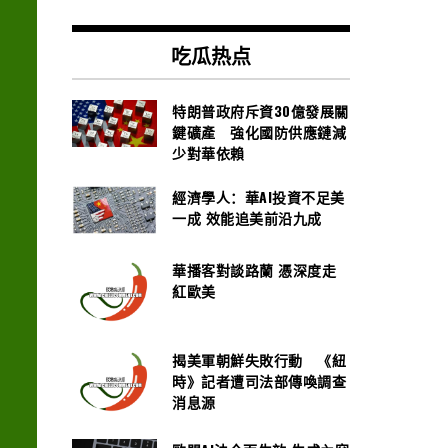
吃瓜热点
特朗普政府斥資30億發展關
鍵礦產 強化國防供應鏈減
少對華依賴
經濟學人：華AI投資不足美
一成 效能追美前沿九成
華播客對談路蘭 憑深度走
紅歐美
揭美軍朝鮮失敗行動 《紐
時》記者遭司法部傳喚調查
消息源