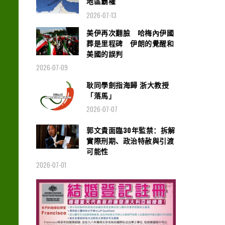
地區霸權
2026-07-13
美伊再次翻臉 哈梅內伊國
葬是里程碑 伊朗的覺醒和
美國的誤判
2026-07-09
耿同學劍指海歸 浙大教授
「落馬」
2026-07-07
郭文貴面臨30年監禁：拆解
實際刑期、政治特赦與引渡
可能性
2026-07-01