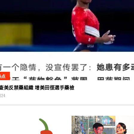
热点
查美反禁藥組織 增美田徑選手藥檢
024