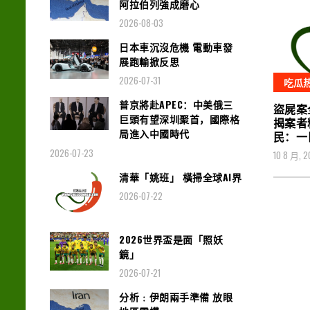
阿拉伯列強成磨心
2026-08-03
日本車沉沒危機 電動車發
展跑輸掀反思
2026-07-31
吃瓜
普京將赴APEC：中美俄三
盜屍案
巨頭有望深圳聚首，國際格
揭案者
局進入中國時代
民：一
2026-07-23
10 8 月, 2
清華「姚班」 橫掃全球AI界
2026-07-22
2026世界盃是面「照妖
鏡」
2026-07-21
分析﹕伊朗兩手準備 放眼