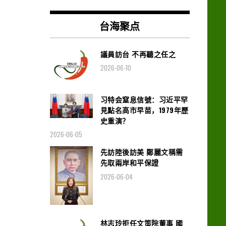
台海聚点
議員訪台 不再聽之任之
2026-06-10
习特会窒息信號：习近平罕
見點名高市早苗，1979年歷
史重演？
2026-06-05
先訪陸後訪美 鄭麗文稱需
先取兩岸和平保證
2026-06-04
林志玲拒任文策院董事 國