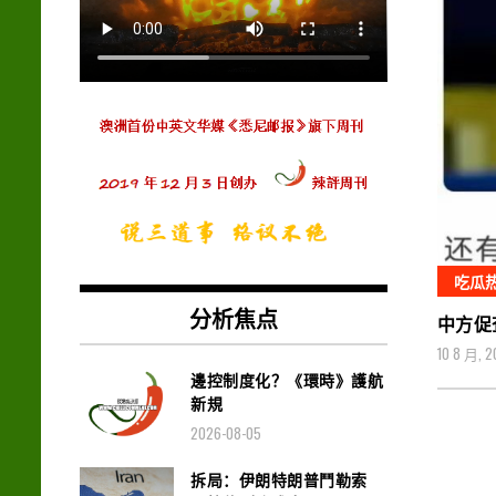
吃瓜
分析焦点
中方促
10 8 月, 2
邊控制度化？《環時》護航
新規
2026-08-05
拆局：伊朗特朗普鬥勒索