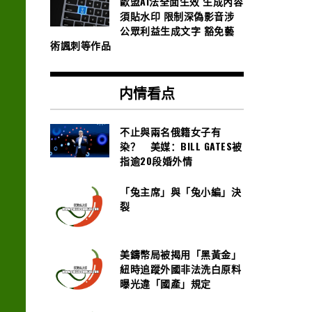
歐盟AI法全面生效 生成內容
須貼水印 限制深偽影音涉
公眾利益生成文字 豁免藝
術諷刺等作品
内情看点
不止與兩名俄籍女子有
染？ 美媒：BILL GATES被
指逾20段婚外情
「兔主席」與「兔小編」決
裂
美鑄幣局被揭用「黑黃金」
紐時追蹤外國非法洗白原料
曝光違「國產」規定