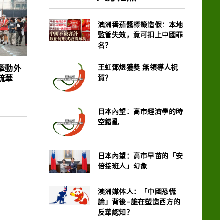
澳洲番茄醬標籤造假：本地
監管失效，竟可扣上中國罪
名？
王虹鄧煜獲獎 無領導人祝
牽動外
疏華
賀？
日本內望：高市經濟學的時
空錯亂
日本內望：高市早苗的「安
倍接班人」幻象
澳洲媒体人：「中國恐慌
論」背後–誰在塑造西方的
反華認知？