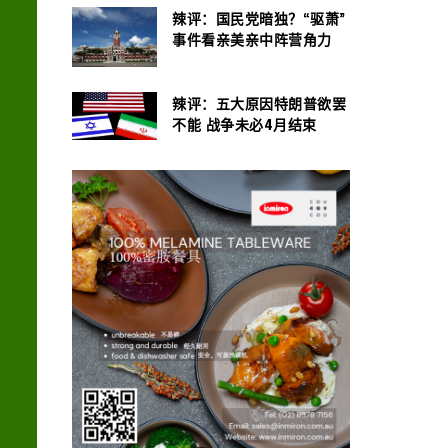
辣评：国民党暗独？“驱萧”
事件看亲美亲中阵营角力
辣评：五大原因特朗普欲罢
不能 战争未必4月结束