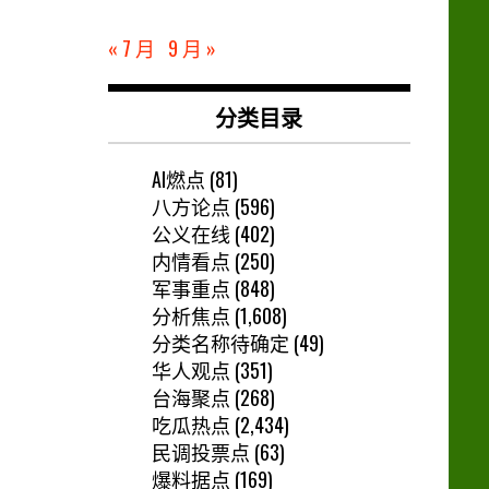
« 7 月
9 月 »
分类目录
AI燃点
(81)
八方论点
(596)
公义在线
(402)
内情看点
(250)
军事重点
(848)
分析焦点
(1,608)
分类名称待确定
(49)
华人观点
(351)
台海聚点
(268)
吃瓜热点
(2,434)
民调投票点
(63)
爆料据点
(169)