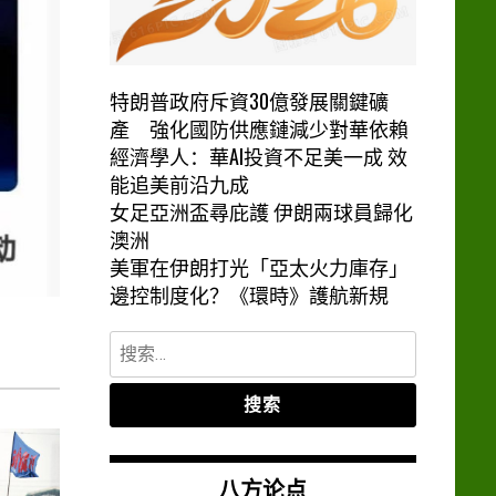
特朗普政府斥資30億發展關鍵礦
產 強化國防供應鏈減少對華依賴
經濟學人：華AI投資不足美一成 效
能追美前沿九成
女足亞洲盃尋庇護 伊朗兩球員歸化
澳洲
美軍在伊朗打光「亞太火力庫存」
邊控制度化？《環時》護航新規
搜
索：
八方论点