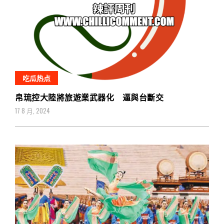
吃瓜热点
帛琉控大陸將旅遊業武器化 逼與台斷交
17 8 月, 2024