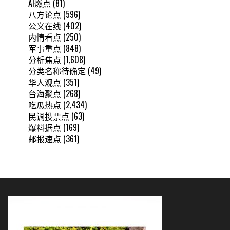
AI燃点
(81)
八方论点
(596)
公义在线
(402)
内情看点
(250)
军事重点
(848)
分析焦点
(1,608)
分类名称待确定
(49)
华人观点
(351)
台海聚点
(268)
吃瓜热点
(2,434)
民调投票点
(63)
爆料据点
(169)
邮报速点
(361)