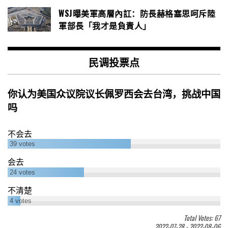
WSJ曝美軍高層內訌：防長赫格塞思呵斥陸
軍部長「我才是負責人」
民调投票点
你认为美国众议院议长佩罗西会去台湾，挑战中国
吗
不会去
39
votes
会去
24
votes
不清楚
4
votes
Total Votes: 67
2022-07-28
-
2022-08-06