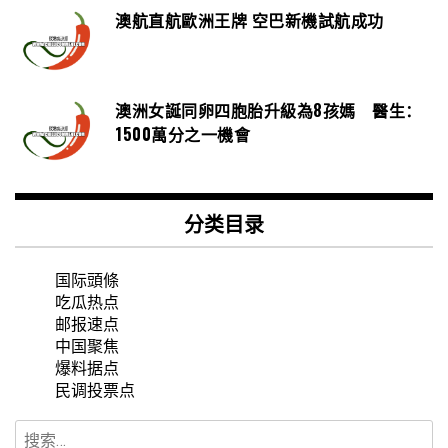
澳航直航歐洲王牌 空巴新機試航成功
澳洲女誕同卵四胞胎升級為8孩媽 醫生：
1500萬分之一機會
分类目录
国际頭條
吃瓜热点
邮报速点
中国聚焦
爆料据点
民调投票点
搜