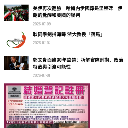
美伊再次翻臉 哈梅內伊國葬是里程碑 伊
朗的覺醒和美國的誤判
2026-07-09
耿同學劍指海歸 浙大教授「落馬」
2026-07-07
郭文貴面臨30年監禁：拆解實際刑期、政治
特赦與引渡可能性
2026-07-01