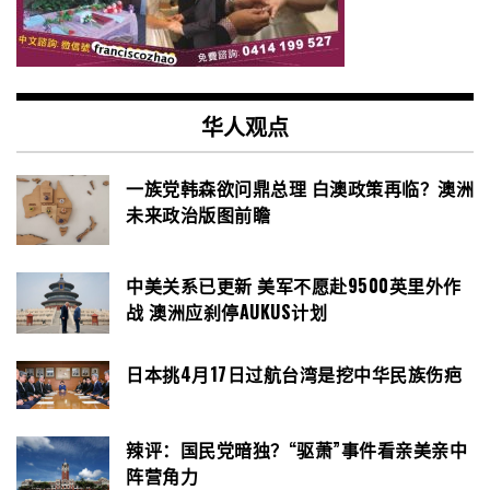
华人观点
一族党韩森欲问鼎总理 白澳政策再临？澳洲
未来政治版图前瞻
中美关系已更新 美军不愿赴9500英里外作
战 澳洲应刹停AUKUS计划
日本挑4月17日过航台湾是挖中华民族伤疤
辣评：国民党暗独？“驱萧”事件看亲美亲中
阵营角力