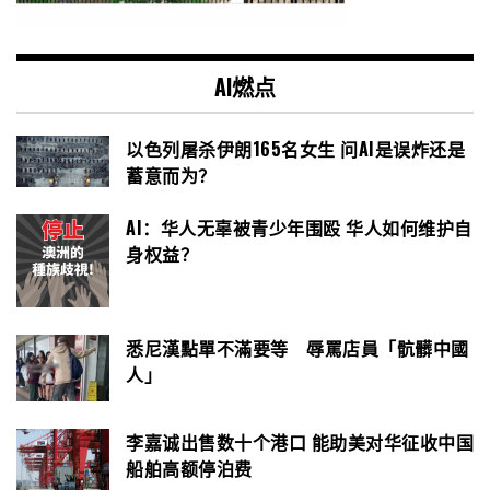
AI燃点
以色列屠杀伊朗165名女生 问AI是误炸还是
蓄意而为？
AI：华人无辜被青少年围殴 华人如何维护自
身权益？
悉尼漢點單不滿要等 辱罵店員「骯髒中國
人」
李嘉诚出售数十个港口 能助美对华征收中国
船舶高额停泊费