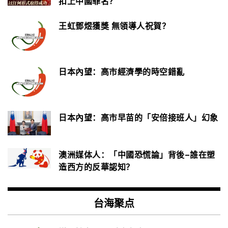
扣上中國罪名？
王虹鄧煜獲獎 無領導人祝賀？
日本內望：高市經濟學的時空錯亂
日本內望：高市早苗的「安倍接班人」幻象
澳洲媒体人：「中國恐慌論」背後–誰在塑
造西方的反華認知？
台海聚点