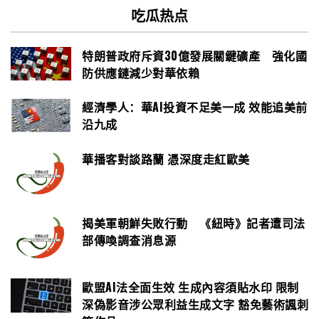
吃瓜热点
特朗普政府斥資30億發展關鍵礦產 強化國
防供應鏈減少對華依賴
經濟學人：華AI投資不足美一成 效能追美前
沿九成
華播客對談路蘭 憑深度走紅歐美
揭美軍朝鮮失敗行動 《紐時》記者遭司法
部傳喚調查消息源
歐盟AI法全面生效 生成內容須貼水印 限制
深偽影音涉公眾利益生成文字 豁免藝術諷刺