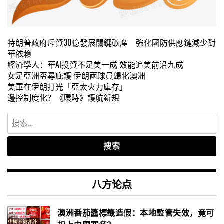
特朗普政府斥資30億發展關鍵礦產 強化國防供應鏈減少對
華依賴
經濟學人：華AI投資不足美一成 效能追美前沿九成
女足亞洲盃尋庇護 伊朗兩球員歸化澳洲
美軍在伊朗打光「亞太火力庫存」
邊控制度化？《環時》護航新規
搜
索：
八方论点
澳洲番茄醬標籤造假：本地監管失效，竟可