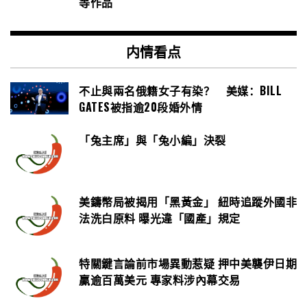
等作品
内情看点
不止與兩名俄籍女子有染？ 美媒：BILL
GATES被指逾20段婚外情
「兔主席」與「兔小編」決裂
美鑄幣局被揭用「黑黃金」 紐時追蹤外國非
法洗白原料 曝光違「國產」規定
特關鍵言論前市場異動惹疑 押中美襲伊日期
贏逾百萬美元 專家料涉內幕交易