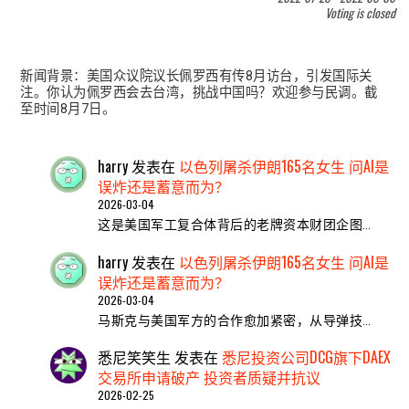
Voting is closed
新闻背景：美国众议院议长佩罗西有传8月访台，引发国际关
注。你认为佩罗西会去台湾，挑战中国吗？欢迎参与民调。截
至时间8月7日。
harry
发表在
以色列屠杀伊朗165名女生 问AI是
误炸还是蓄意而为？
2026-03-04
这是美国军工复合体背后的老牌资本财团企图…
harry
发表在
以色列屠杀伊朗165名女生 问AI是
误炸还是蓄意而为？
2026-03-04
马斯克与美国军方的合作愈加紧密，从导弹技…
悉尼笑笑生
发表在
悉尼投资公司DCG旗下DAEX
交易所申请破产 投资者质疑并抗议
2026-02-25