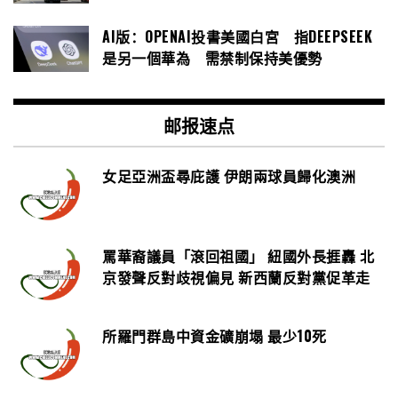
AI版：OPENAI投書美國白宮 指DEEPSEEK
是另一個華為 需禁制保持美優勢
邮报速点
女足亞洲盃尋庇護 伊朗兩球員歸化澳洲
罵華裔議員「滾回祖國」 紐國外長捱轟 北
京發聲反對歧視偏見 新西蘭反對黨促革走
所羅門群島中資金礦崩塌 最少10死