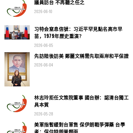
議員訪台 不再聽之任之
2026-06-10
习特会窒息信號：习近平罕見點名高市早
苗，1979年歷史重演？
2026-06-05
先訪陸後訪美 鄭麗文稱需先取兩岸和平保證
2026-06-04
林志玲拒任文策院董事 國台辦：認清台獨工
具本質
2026-05-28
美軍指暫緩對台軍售 保伊朗戰爭彈藥 台學
者：保住特朗普顏面