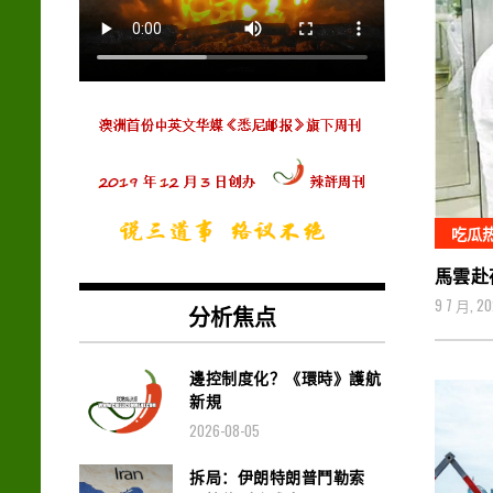
吃瓜
馬雲赴
9 7 月, 2
分析焦点
邊控制度化？《環時》護航
新規
2026-08-05
拆局：伊朗特朗普鬥勒索