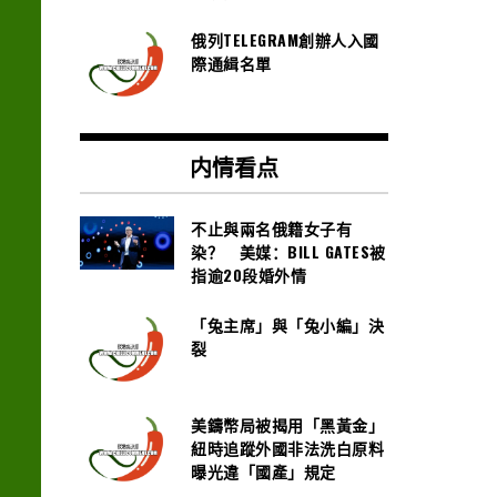
俄列TELEGRAM創辦人入國
際通緝名單
内情看点
不止與兩名俄籍女子有
染？ 美媒：BILL GATES被
指逾20段婚外情
「兔主席」與「兔小編」決
裂
美鑄幣局被揭用「黑黃金」
紐時追蹤外國非法洗白原料
曝光違「國產」規定