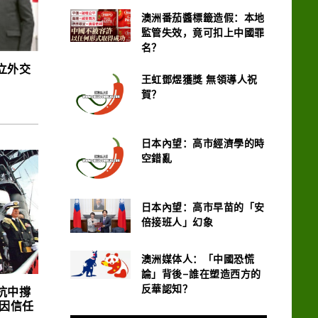
澳洲番茄醬標籤造假：本地
監管失效，竟可扣上中國罪
名？
立外交
王虹鄧煜獲獎 無領導人祝
賀？
日本內望：高市經濟學的時
空錯亂
日本內望：高市早苗的「安
倍接班人」幻象
澳洲媒体人：「中國恐慌
論」背後–誰在塑造西方的
反華認知？
抗中撐
 因信任