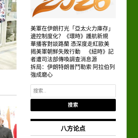
美軍在伊朗打光「亞太火力庫存」
邊控制度化？《環時》護航新規
華播客對談路蘭 憑深度走紅歐美
揭美軍朝鮮失敗行動 《紐時》記
者遭司法部傳喚調查消息源
拆局：伊朗特朗普鬥勒索 阿拉伯列
強成磨心
搜
索：
八方论点