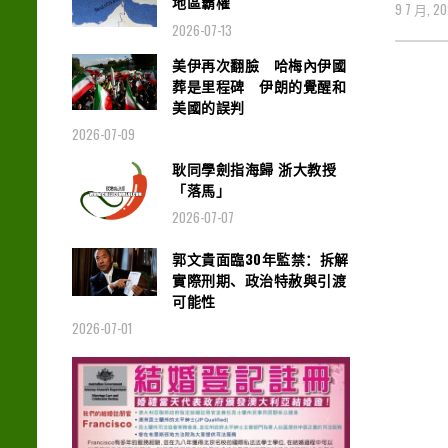
地區霸權
9 7 月, 2
2026-07-13
美伊再次翻臉 哈梅內伊國
葬是里程碑 伊朗的覺醒和
美國的誤判
2026-07-09
耿同學劍指海歸 浙大教授
「落馬」
2026-07-07
郭文貴面臨30年監禁：拆解
實際刑期、政治特赦與引渡
可能性
2026-07-01