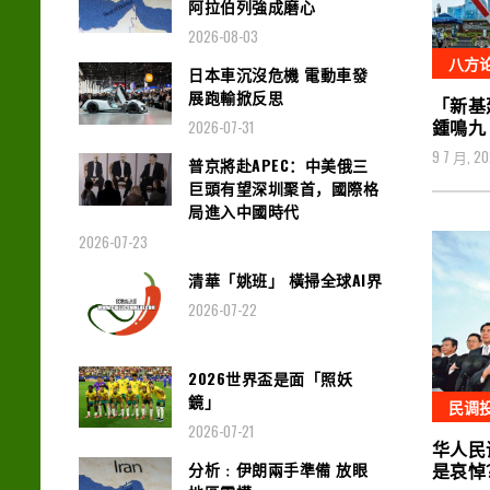
阿拉伯列強成磨心
2026-08-03
八方
日本車沉沒危機 電動車發
展跑輸掀反思
「新基
鍾鳴九
2026-07-31
9 7 月, 2
普京將赴APEC：中美俄三
巨頭有望深圳聚首，國際格
局進入中國時代
2026-07-23
清華「姚班」 橫掃全球AI界
2026-07-22
2026世界盃是面「照妖
鏡」
民调
2026-07-21
华人民
分析﹕伊朗兩手準備 放眼
是哀悼