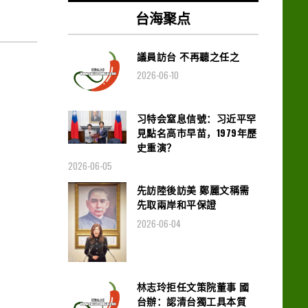
台海聚点
議員訪台 不再聽之任之
2026-06-10
习特会窒息信號：习近平罕
見點名高市早苗，1979年歷
史重演？
2026-06-05
先訪陸後訪美 鄭麗文稱需
先取兩岸和平保證
2026-06-04
林志玲拒任文策院董事 國
台辦：認清台獨工具本質