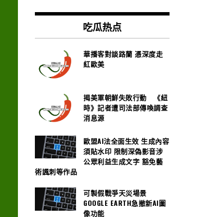
吃瓜热点
華播客對談路蘭 憑深度走
紅歐美
揭美軍朝鮮失敗行動 《紐
時》記者遭司法部傳喚調查
消息源
歐盟AI法全面生效 生成內容
須貼水印 限制深偽影音涉
公眾利益生成文字 豁免藝
術諷刺等作品
可製假戰爭天災場景
GOOGLE EARTH急撤新AI圖
像功能