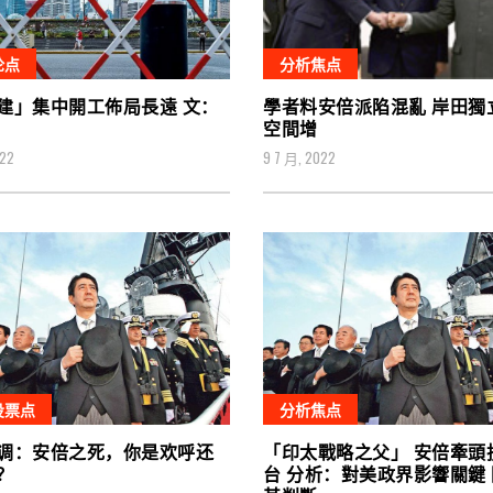
论点
分析焦点
建」集中開工佈局長遠 文：
學者料安倍派陷混亂 岸田獨
空間增
022
9 7 月, 2022
投票点
分析焦点
调：安倍之死，你是欢呼还
「印太戰略之父」 安倍牽頭
？
台 分析：對美政界影響關鍵