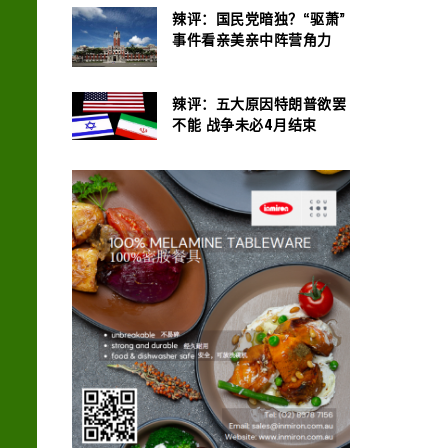
辣评：国民党暗独？“驱萧”
事件看亲美亲中阵营角力
辣评：五大原因特朗普欲罢
不能 战争未必4月结束