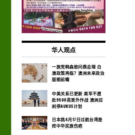
华人观点
一族党韩森欲问鼎总理 白
澳政策再临？澳洲未来政治
版图前瞻
中美关系已更新 美军不愿
赴9500英里外作战 澳洲应
刹停AUKUS计划
日本挑4月17日过航台湾是
挖中华民族伤疤