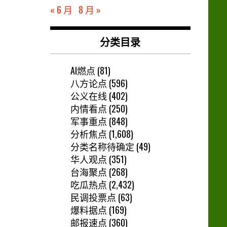
« 6 月
8 月 »
分类目录
AI燃点
(81)
八方论点
(596)
公义在线
(402)
内情看点
(250)
军事重点
(848)
分析焦点
(1,608)
分类名称待确定
(49)
华人观点
(351)
台海聚点
(268)
吃瓜热点
(2,432)
民调投票点
(63)
爆料据点
(169)
邮报速点
(360)