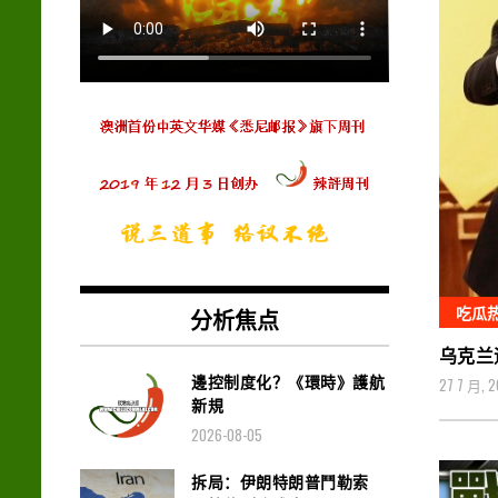
吃瓜
分析焦点
乌克兰
邊控制度化？《環時》護航
27 7 月, 
新規
2026-08-05
拆局：伊朗特朗普鬥勒索