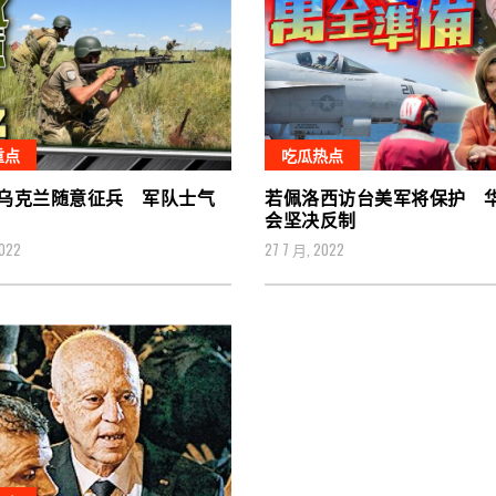
重点
吃瓜热点
乌克兰随意征兵 军队士气
若佩洛西访台美军将保护 
会坚决反制
2022
27 7 月, 2022