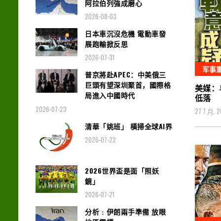
阿拉伯列強成磨心
2026-08-03
日本車沉沒危機 電動車發
展跑輸掀反思
2026-07-31
军事
普京將赴APEC：中美俄三
巨頭有望深圳聚首，國際格
美媒：
局進入中國時代
低落
2026-07-23
27 7 月, 
清華「姚班」 橫掃全球AI界
2026-07-22
2026世界盃是面「照妖
鏡」
2026-07-21
分析﹕伊朗兩手準備 放眼