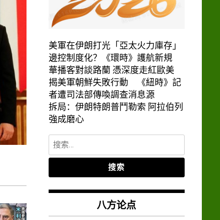
美軍在伊朗打光「亞太火力庫存」
邊控制度化？《環時》護航新規
華播客對談路蘭 憑深度走紅歐美
揭美軍朝鮮失敗行動 《紐時》記
者遭司法部傳喚調查消息源
拆局：伊朗特朗普鬥勒索 阿拉伯列
強成磨心
搜
索：
八方论点