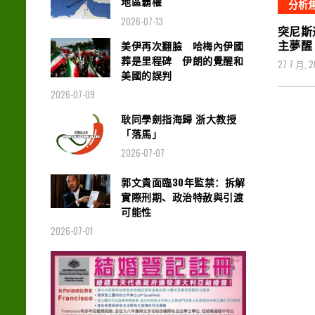
地區霸權
分析
2026-07-13
突尼斯
主夢醒
美伊再次翻臉 哈梅內伊國
葬是里程碑 伊朗的覺醒和
27 7 月, 
美國的誤判
2026-07-09
耿同學劍指海歸 浙大教授
「落馬」
2026-07-07
郭文貴面臨30年監禁：拆解
實際刑期、政治特赦與引渡
可能性
2026-07-01