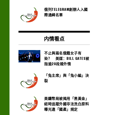
俄列TELEGRAM創辦人入國
際通緝名單
内情看点
不止與兩名俄籍女子有
染？ 美媒：BILL GATES被
指逾20段婚外情
「兔主席」與「兔小編」決
裂
美鑄幣局被揭用「黑黃金」
紐時追蹤外國非法洗白原料
曝光違「國產」規定