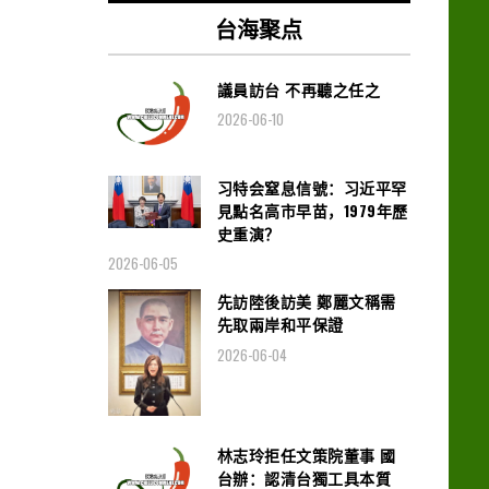
台海聚点
議員訪台 不再聽之任之
2026-06-10
习特会窒息信號：习近平罕
見點名高市早苗，1979年歷
史重演？
2026-06-05
先訪陸後訪美 鄭麗文稱需
先取兩岸和平保證
2026-06-04
林志玲拒任文策院董事 國
台辦：認清台獨工具本質