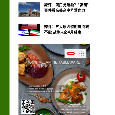
辣评：国民党暗独？“驱萧”
事件看亲美亲中阵营角力
辣评：五大原因特朗普欲罢
不能 战争未必4月结束