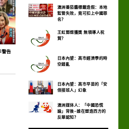
澳洲番茄醬標籤造假：本地
監管失效，竟可扣上中國罪
名？
王虹鄧煜獲獎 無領導人祝
賀？
华警告
日本內望：高市經濟學的時
空錯亂
日本內望：高市早苗的「安
倍接班人」幻象
澳洲媒体人：「中國恐慌
論」背後–誰在塑造西方的
反華認知？