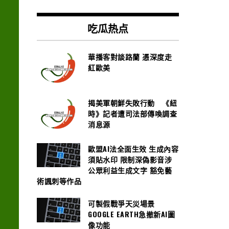
吃瓜热点
華播客對談路蘭 憑深度走
紅歐美
揭美軍朝鮮失敗行動 《紐
時》記者遭司法部傳喚調查
消息源
歐盟AI法全面生效 生成內容
須貼水印 限制深偽影音涉
公眾利益生成文字 豁免藝
術諷刺等作品
可製假戰爭天災場景
GOOGLE EARTH急撤新AI圖
像功能