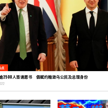
热点
逾2500人签请愿书 倡赋约翰逊乌公民及总理身份
2022