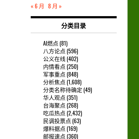
« 6 月
8 月 »
分类目录
AI燃点
(81)
八方论点
(596)
公义在线
(402)
内情看点
(250)
军事重点
(848)
分析焦点
(1,608)
分类名称待确定
(49)
华人观点
(351)
台海聚点
(268)
吃瓜热点
(2,432)
民调投票点
(63)
爆料据点
(169)
邮报速点
(360)