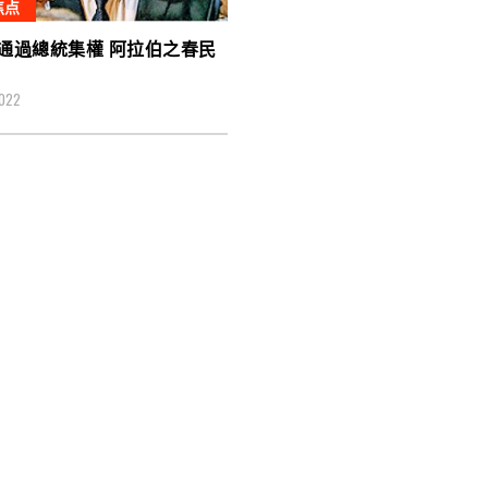
焦点
通過總統集權 阿拉伯之春民
2022