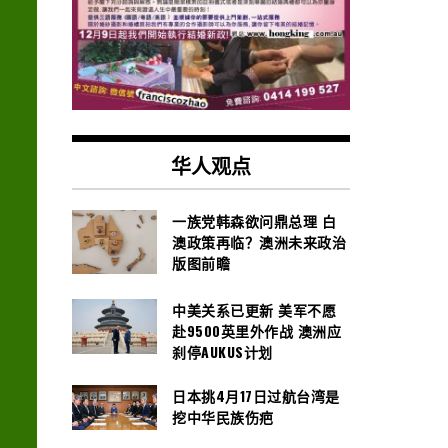
华人观点
一族党韩森欲问鼎总理 白
澳政策再临？澳洲未来政治
版图前瞻
中美关系已更新 美军不愿
赴9500英里外作战 澳洲应
刹停AUKUS计划
日本挑4月17日过航台湾是
挖中华民族伤疤