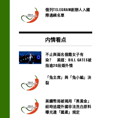
俄列TELEGRAM創辦人入國
際通緝名單
内情看点
不止與兩名俄籍女子有
染？ 美媒：BILL GATES被
指逾20段婚外情
「兔主席」與「兔小編」決
裂
美鑄幣局被揭用「黑黃金」
紐時追蹤外國非法洗白原料
曝光違「國產」規定