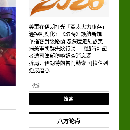
美軍在伊朗打光「亞太火力庫存」
邊控制度化？《環時》護航新規
華播客對談路蘭 憑深度走紅歐美
揭美軍朝鮮失敗行動 《紐時》記
者遭司法部傳喚調查消息源
拆局：伊朗特朗普鬥勒索 阿拉伯列
強成磨心
搜
索：
八方论点