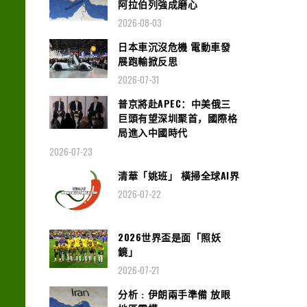
阿拉伯列強成磨心
2026-08-03
日本車沉沒危機 電動車發
展跑輸掀反思
2026-07-31
普京將赴APEC：中美俄三
巨頭有望深圳聚首，國際格
局進入中國時代
2026-07-23
清華「姚班」 橫掃全球AI界
2026-07-22
2026世界盃是面「照妖
鏡」
2026-07-21
分析﹕伊朗兩手準備 放眼