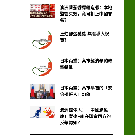
澳洲番茄醬標籤造假：本地
監管失效，竟可扣上中國罪
名？
王虹鄧煜獲獎 無領導人祝
賀？
日本內望：高市經濟學的時
空錯亂
日本內望：高市早苗的「安
倍接班人」幻象
澳洲媒体人：「中國恐慌
論」背後–誰在塑造西方的
反華認知？