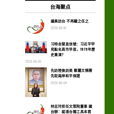
台海聚点
議員訪台 不再聽之任之
2026-06-10
习特会窒息信號：习近平罕
見點名高市早苗，1979年歷
史重演？
2026-06-05
先訪陸後訪美 鄭麗文稱需
先取兩岸和平保證
2026-06-04
林志玲拒任文策院董事 國
台辦：認清台獨工具本質