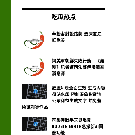
吃瓜热点
華播客對談路蘭 憑深度走
紅歐美
揭美軍朝鮮失敗行動 《紐
時》記者遭司法部傳喚調查
消息源
歐盟AI法全面生效 生成內容
須貼水印 限制深偽影音涉
公眾利益生成文字 豁免藝
術諷刺等作品
可製假戰爭天災場景
GOOGLE EARTH急撤新AI圖
像功能