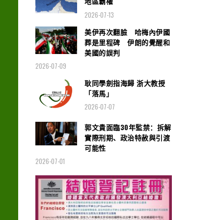
地區霸權
2026-07-13
美伊再次翻臉 哈梅內伊國
葬是里程碑 伊朗的覺醒和
美國的誤判
2026-07-09
耿同學劍指海歸 浙大教授
「落馬」
2026-07-07
郭文貴面臨30年監禁：拆解
實際刑期、政治特赦與引渡
可能性
2026-07-01