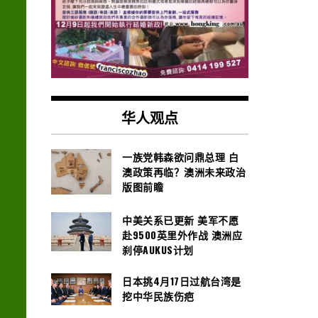
华人观点
一族党韩森欲问鼎总理 白
澳政策再临？澳洲未来政治
版图前瞻
中美关系已更新 美军不愿
赴9500英里外作战 澳洲应
刹停AUKUS计划
日本挑4月17日过航台湾是
挖中华民族伤疤