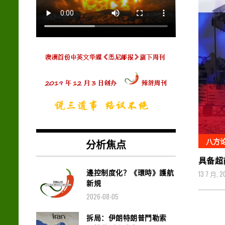
八方
分析焦点
具备超
邊控制度化？《環時》護航
13 7 月, 2
新規
2026-08-05
拆局：伊朗特朗普鬥勒索