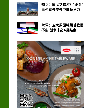
辣评：国民党暗独？“驱萧”
事件看亲美亲中阵营角力
辣评：五大原因特朗普欲罢
不能 战争未必4月结束