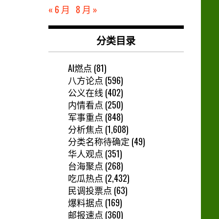
« 6 月
8 月 »
分类目录
AI燃点
(81)
八方论点
(596)
公义在线
(402)
内情看点
(250)
军事重点
(848)
分析焦点
(1,608)
分类名称待确定
(49)
华人观点
(351)
台海聚点
(268)
吃瓜热点
(2,432)
民调投票点
(63)
爆料据点
(169)
邮报速点
(360)