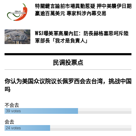
特關鍵言論前市場異動惹疑 押中美襲伊日期
贏逾百萬美元 專家料涉內幕交易
WSJ曝美軍高層內訌：防長赫格塞思呵斥陸
軍部長「我才是負責人」
民调投票点
你认为美国众议院议长佩罗西会去台湾，挑战中国
吗
不会去
39
votes
会去
24
votes