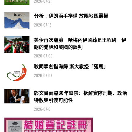
2026-07-21
分析﹕伊朗兩手準備 放眼地區霸權
2026-07-13
美伊再次翻臉 哈梅內伊國葬是里程碑 伊
朗的覺醒和美國的誤判
2026-07-09
耿同學劍指海歸 浙大教授「落馬」
2026-07-07
郭文貴面臨30年監禁：拆解實際刑期、政治
特赦與引渡可能性
2026-07-01