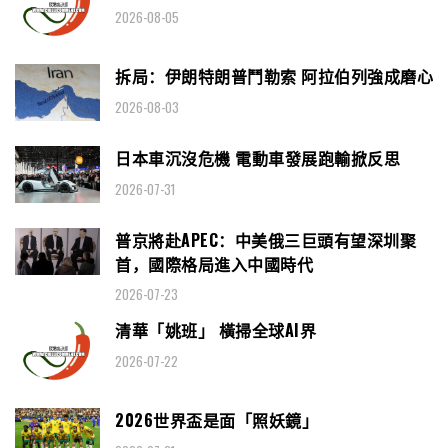
2026-08-05
拆局：伊朗特朗普鬥勒索 阿拉伯列強成磨心
2026-08-03
日本車沉沒危機 電動車發展跑輸掀反思
2026-07-31
普京將赴APEC：中美俄三巨頭有望深圳聚
首，國際格局進入中國時代
2026-07-23
清華「姚班」 橫掃全球AI界
2026-07-22
2026世界盃是面「照妖鏡」