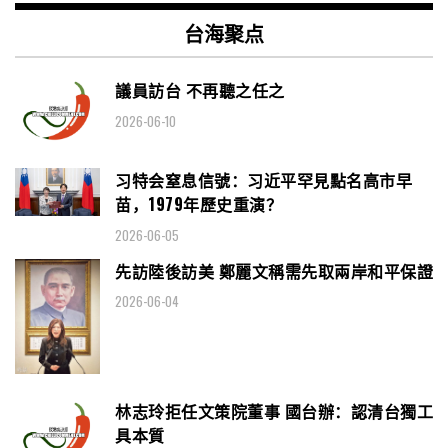
台海聚点
議員訪台 不再聽之任之
2026-06-10
习特会窒息信號：习近平罕見點名高市早
苗，1979年歷史重演？
2026-06-05
先訪陸後訪美 鄭麗文稱需先取兩岸和平保證
2026-06-04
林志玲拒任文策院董事 國台辦：認清台獨工
具本質