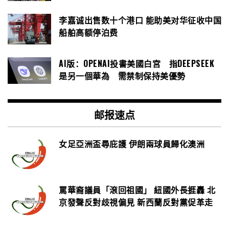
李嘉诚出售数十个港口 能助美对华征收中国
船舶高额停泊费
AI版：OPENAI投書美國白宮 指DEEPSEEK
是另一個華為 需禁制保持美優勢
邮报速点
女足亞洲盃尋庇護 伊朗兩球員歸化澳洲
罵華裔議員「滾回祖國」 紐國外長捱轟 北
京發聲反對歧視偏見 新西蘭反對黨促革走