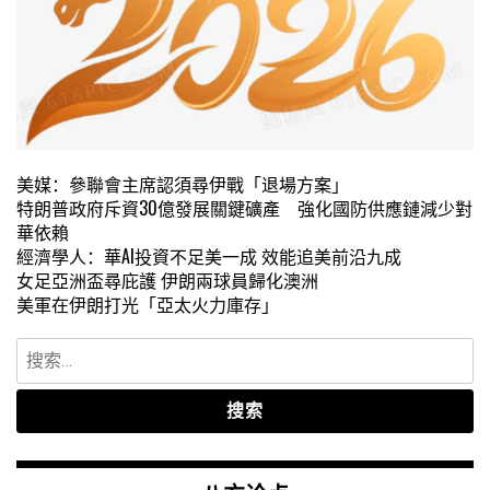
美媒：參聯會主席認須尋伊戰「退場方案」
特朗普政府斥資30億發展關鍵礦產 強化國防供應鏈減少對
華依賴
經濟學人：華AI投資不足美一成 效能追美前沿九成
女足亞洲盃尋庇護 伊朗兩球員歸化澳洲
美軍在伊朗打光「亞太火力庫存」
搜
索：