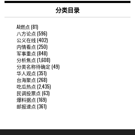
分类目录
AI燃点
(81)
八方论点
(596)
公义在线
(402)
内情看点
(250)
军事重点
(848)
分析焦点
(1,608)
分类名称待确定
(49)
华人观点
(351)
台海聚点
(268)
吃瓜热点
(2,435)
民调投票点
(63)
爆料据点
(169)
邮报速点
(361)