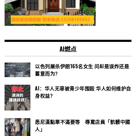
AI燃点
以色列屠杀伊朗165名女生 问AI是误炸还是
蓄意而为？
AI：华人无辜被青少年围殴 华人如何维护自
身权益？
悉尼漢點單不滿要等 辱罵店員「骯髒中國
人」