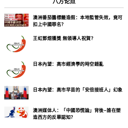
八方论点
澳洲番茄醬標籤造假：本地監管失效，竟可
扣上中國罪名？
王虹鄧煜獲獎 無領導人祝賀？
日本內望：高市經濟學的時空錯亂
日本內望：高市早苗的「安倍接班人」幻象
澳洲媒体人：「中國恐慌論」背後–誰在塑
造西方的反華認知？