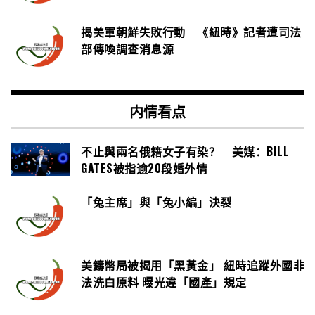
揭美軍朝鮮失敗行動 《紐時》記者遭司法
部傳喚調查消息源
内情看点
不止與兩名俄籍女子有染？ 美媒：BILL
GATES被指逾20段婚外情
「兔主席」與「兔小編」決裂
美鑄幣局被揭用「黑黃金」 紐時追蹤外國非
法洗白原料 曝光違「國產」規定