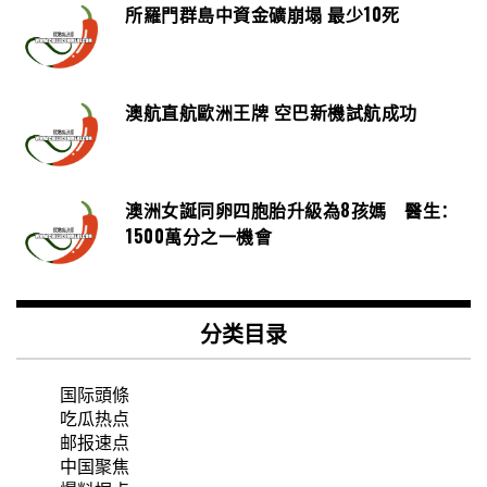
所羅門群島中資金礦崩塌 最少10死
澳航直航歐洲王牌 空巴新機試航成功
澳洲女誕同卵四胞胎升級為8孩媽 醫生：
1500萬分之一機會
分类目录
国际頭條
吃瓜热点
邮报速点
中国聚焦