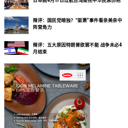
日本挑4月17日过航台湾是挖中华民族伤疤
辣评：国民党暗独？“驱萧”事件看亲美亲中
阵营角力
辣评：五大原因特朗普欲罢不能 战争未必4
月结束