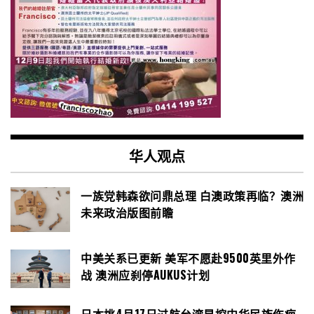
华人观点
一族党韩森欲问鼎总理 白澳政策再临？澳洲
未来政治版图前瞻
中美关系已更新 美军不愿赴9500英里外作
战 澳洲应刹停AUKUS计划