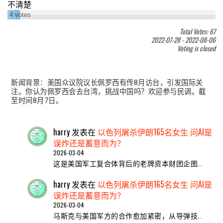
不清楚
4
votes
Total Votes: 67
2022-07-28
-
2022-08-06
Voting is closed
新闻背景：美国众议院议长佩罗西有传8月访台，引发国际关
注。你认为佩罗西会去台湾，挑战中国吗？欢迎参与民调。截
至时间8月7日。
harry
发表在
以色列屠杀伊朗165名女生 问AI是
误炸还是蓄意而为？
2026-03-04
这是美国军工复合体背后的老牌资本财团企图…
harry
发表在
以色列屠杀伊朗165名女生 问AI是
误炸还是蓄意而为？
2026-03-04
马斯克与美国军方的合作愈加紧密，从导弹技…