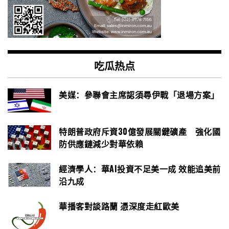
吃瓜热点
美媒：參聯會主席認須尋伊戰「退場方案」
特朗普政府斥資30億發展關鍵礦產 強化國
防供應鏈減少對華依賴
經濟學人：華AI投資不足美一成 效能追美前
沿九成
華播客對談路蘭 憑深度走紅歐美