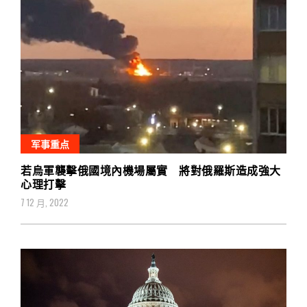
军事重点
若烏軍襲擊俄國境內機場屬實 將對俄羅斯造成強大
心理打擊
7 12 月, 2022