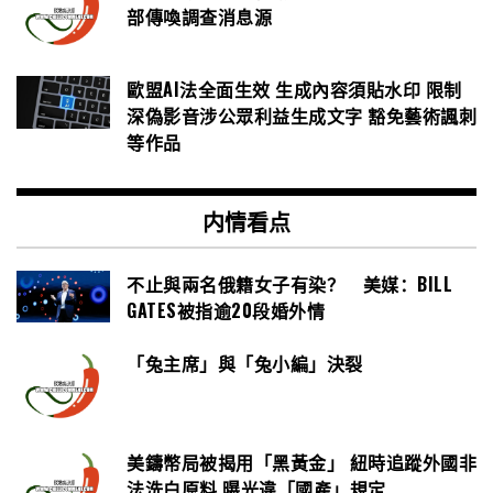
部傳喚調查消息源
歐盟AI法全面生效 生成內容須貼水印 限制
深偽影音涉公眾利益生成文字 豁免藝術諷刺
等作品
内情看点
不止與兩名俄籍女子有染？ 美媒：BILL
GATES被指逾20段婚外情
「兔主席」與「兔小編」決裂
美鑄幣局被揭用「黑黃金」 紐時追蹤外國非
法洗白原料 曝光違「國產」規定