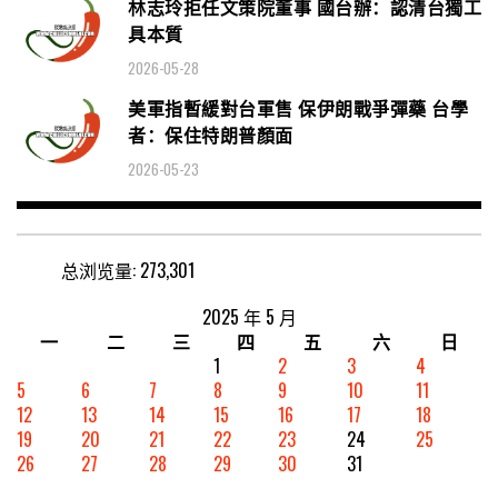
林志玲拒任文策院董事 國台辦：認清台獨工
具本質
2026-05-28
美軍指暫緩對台軍售 保伊朗戰爭彈藥 台學
者：保住特朗普顏面
2026-05-23
总浏览量:
273,301
2025 年 5 月
一
二
三
四
五
六
日
1
2
3
4
5
6
7
8
9
10
11
12
13
14
15
16
17
18
19
20
21
22
23
24
25
26
27
28
29
30
31