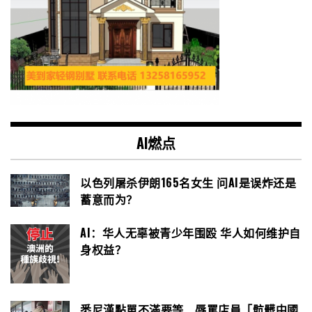
AI燃点
以色列屠杀伊朗165名女生 问AI是误炸还是
蓄意而为？
AI：华人无辜被青少年围殴 华人如何维护自
身权益？
悉尼漢點單不滿要等 辱罵店員「骯髒中國