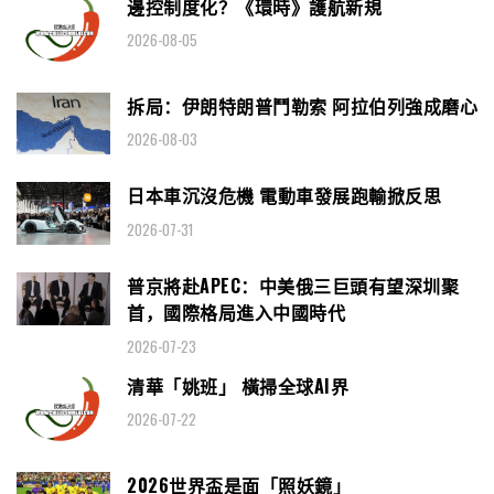
邊控制度化？《環時》護航新規
2026-08-05
拆局：伊朗特朗普鬥勒索 阿拉伯列強成磨心
2026-08-03
日本車沉沒危機 電動車發展跑輸掀反思
2026-07-31
普京將赴APEC：中美俄三巨頭有望深圳聚
首，國際格局進入中國時代
2026-07-23
清華「姚班」 橫掃全球AI界
2026-07-22
2026世界盃是面「照妖鏡」