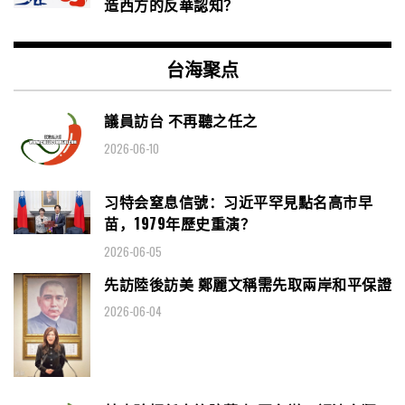
造西方的反華認知？
台海聚点
議員訪台 不再聽之任之
2026-06-10
习特会窒息信號：习近平罕見點名高市早
苗，1979年歷史重演？
2026-06-05
先訪陸後訪美 鄭麗文稱需先取兩岸和平保證
2026-06-04