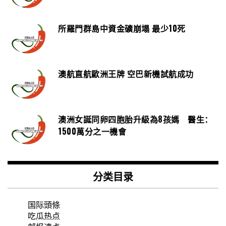
所羅門群島中資金礦崩塌 最少10死
澳航直航歐洲王牌 空巴新機試航成功
澳洲女誕同卵四胞胎升級為8孩媽 醫生：
1500萬分之一機會
分类目录
国际頭條
吃瓜热点