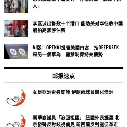
人」
李嘉诚出售数十个港口 能助美对华征收中国
船舶高额停泊费
AI版：OPENAI投書美國白宮 指DEEPSEEK
是另一個華為 需禁制保持美優勢
邮报速点
女足亞洲盃尋庇護 伊朗兩球員歸化澳洲
罵華裔議員「滾回祖國」 紐國外長捱轟 北
京發聲反對歧視偏見 新西蘭反對黨促革走