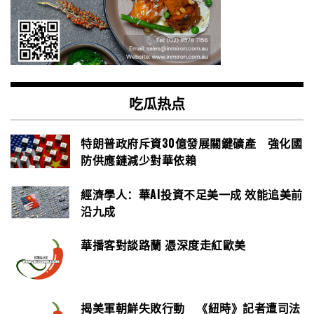
吃瓜热点
特朗普政府斥資30億發展關鍵礦產 強化國
防供應鏈減少對華依賴
經濟學人：華AI投資不足美一成 效能追美前
沿九成
華播客對談路蘭 憑深度走紅歐美
揭美軍朝鮮失敗行動 《紐時》記者遭司法