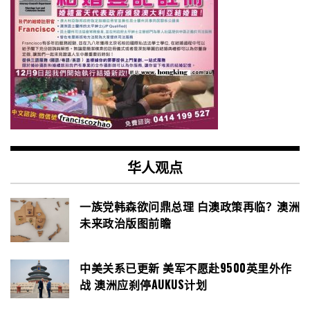
华人观点
一族党韩森欲问鼎总理 白澳政策再临？澳洲
未来政治版图前瞻
中美关系已更新 美军不愿赴9500英里外作
战 澳洲应刹停AUKUS计划