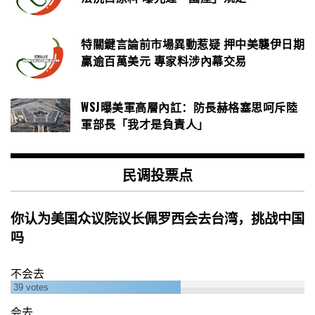
特關鍵言論前市場異動惹疑 押中美襲伊日期
贏逾百萬美元 專家料涉內幕交易
WSJ曝美軍高層內訌：防長赫格塞思呵斥陸
軍部長「我才是負責人」
民调投票点
你认为美国众议院议长佩罗西会去台湾，挑战中国
吗
不会去
39
votes
会去