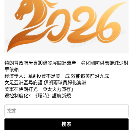
特朗普政府斥資30億發展關鍵礦產 強化國防供應鏈減少對
華依賴
經濟學人：華AI投資不足美一成 效能追美前沿九成
女足亞洲盃尋庇護 伊朗兩球員歸化澳洲
美軍在伊朗打光「亞太火力庫存」
邊控制度化？《環時》護航新規
搜
索：