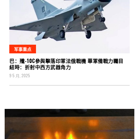
军事重点
巴：殲-10C參與擊落印軍法俄戰機 華軍備戰力矚目
紐時：折射中西方武器角力
9 5 月, 2025