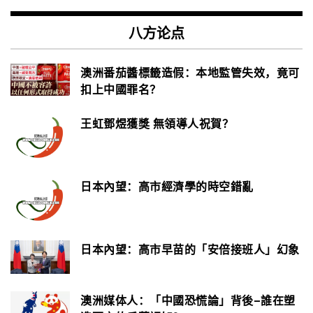
八方论点
澳洲番茄醬標籤造假：本地監管失效，竟可
扣上中國罪名？
王虹鄧煜獲獎 無領導人祝賀？
日本內望：高市經濟學的時空錯亂
日本內望：高市早苗的「安倍接班人」幻象
澳洲媒体人：「中國恐慌論」背後–誰在塑