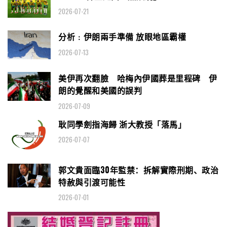
2026-07-21
分析﹕伊朗兩手準備 放眼地區霸權
2026-07-13
美伊再次翻臉 哈梅內伊國葬是里程碑 伊
朗的覺醒和美國的誤判
2026-07-09
耿同學劍指海歸 浙大教授「落馬」
2026-07-07
郭文貴面臨30年監禁：拆解實際刑期、政治
特赦與引渡可能性
2026-07-01