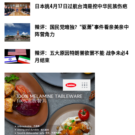
日本挑4月17日过航台湾是挖中华民族伤疤
辣评：国民党暗独？“驱萧”事件看亲美亲中
阵营角力
辣评：五大原因特朗普欲罢不能 战争未必4
月结束