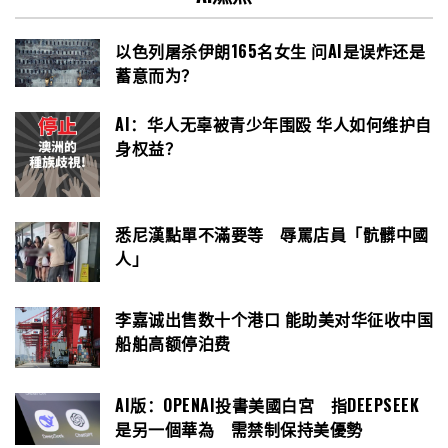
以色列屠杀伊朗165名女生 问AI是误炸还是
蓄意而为？
AI：华人无辜被青少年围殴 华人如何维护自
身权益？
悉尼漢點單不滿要等 辱罵店員「骯髒中國
人」
李嘉诚出售数十个港口 能助美对华征收中国
船舶高额停泊费
AI版：OPENAI投書美國白宮 指DEEPSEEK
是另一個華為 需禁制保持美優勢