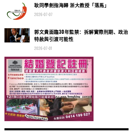
耿同學劍指海歸 浙大教授「落馬」
2026-07-07
郭文貴面臨30年監禁：拆解實際刑期、政治
特赦與引渡可能性
2026-07-01