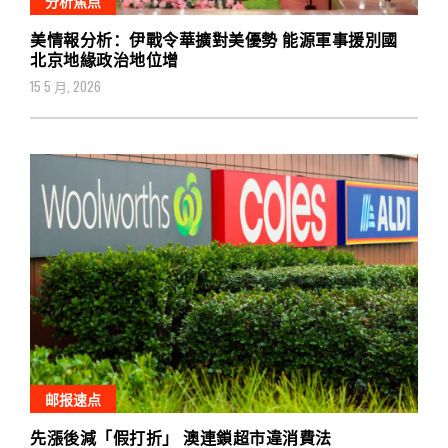
分析焦点
美情報分析：伊戰令華擴對美優勢 能源軍事援別國
北京地緣政治地位增
15 5 月, 2026
邮报速点
先漲後減「假打折」 澳連鎖超市違消費法