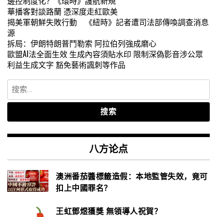
邊控制度化？《環時》護航新規
華播客對談路蘭 憑深度走紅歐美
揭美軍朝鮮失敗行動 《紐時》記者遭司法部傳喚調查消息
源
拆局：伊朗特朗普鬥勒索 阿拉伯列強成磨心
歐盟AI法全面生效 生成內容須貼水印 限制深偽影音涉公眾
利益生成文字 豁免藝術諷刺等作品
搜
索：
八方论点
澳洲番茄醬標籤造假：本地監管失效，竟可
扣上中國罪名？
王虹鄧煜獲獎 無領導人祝賀？