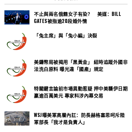
不止與兩名俄籍女子有染？ 美媒：BILL
GATES被指逾20段婚外情
「兔主席」與「兔小編」決裂
美鑄幣局被揭用「黑黃金」 紐時追蹤外國非
法洗白原料 曝光違「國產」規定
特關鍵言論前市場異動惹疑 押中美襲伊日期
贏逾百萬美元 專家料涉內幕交易
WSJ曝美軍高層內訌：防長赫格塞思呵斥陸
軍部長「我才是負責人」