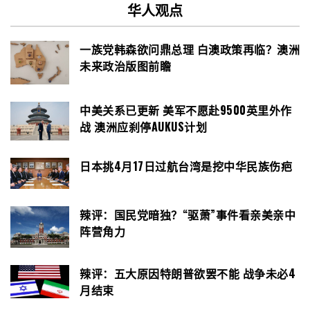
华人观点
一族党韩森欲问鼎总理 白澳政策再临？澳洲
未来政治版图前瞻
中美关系已更新 美军不愿赴9500英里外作
战 澳洲应刹停AUKUS计划
日本挑4月17日过航台湾是挖中华民族伤疤
辣评：国民党暗独？“驱萧”事件看亲美亲中
阵营角力
辣评：五大原因特朗普欲罢不能 战争未必4
月结束