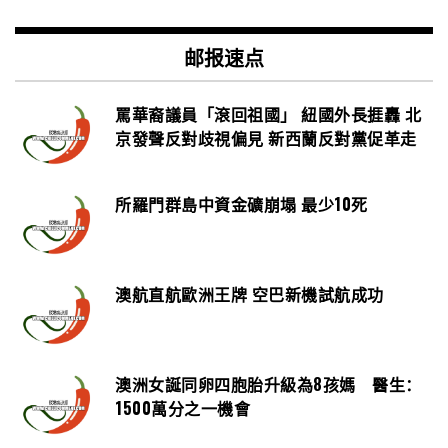
邮报速点
罵華裔議員「滾回祖國」 紐國外長捱轟 北
京發聲反對歧視偏見 新西蘭反對黨促革走
所羅門群島中資金礦崩塌 最少10死
澳航直航歐洲王牌 空巴新機試航成功
澳洲女誕同卵四胞胎升級為8孩媽 醫生：
1500萬分之一機會