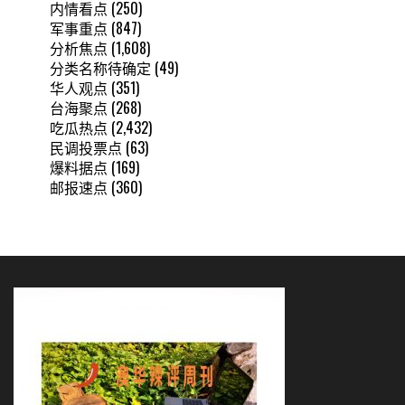
内情看点
(250)
军事重点
(847)
分析焦点
(1,608)
分类名称待确定
(49)
华人观点
(351)
台海聚点
(268)
吃瓜热点
(2,432)
民调投票点
(63)
爆料据点
(169)
邮报速点
(360)