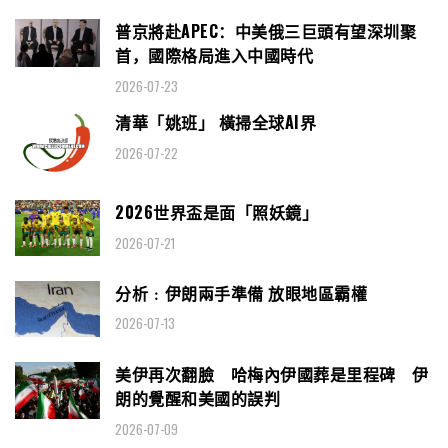
普京將赴APEC：中美俄三巨頭有望深圳聚
首，國際格局進入中國時代
2026-07-23
清華「姚班」 橫掃全球AI界
2026-07-22
2026世界盃是面「照妖鏡」
2026-07-21
分析﹕伊朗兩手準備 放眼地區霸權
2026-07-13
美伊再次翻臉 哈梅內伊國葬是里程碑 伊
朗的覺醒和美國的誤判
2026-07-09