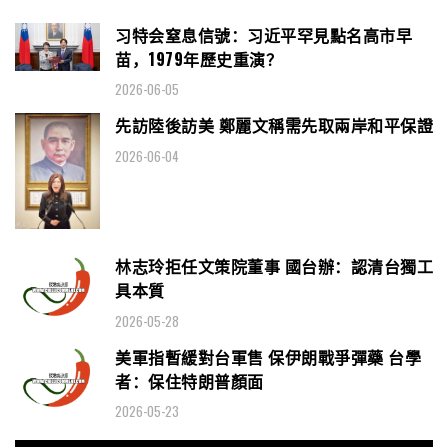
习特会窒息信號：习近平罕見點名高市早
苗，1979年歷史重演？
2026-06-05
先訪陸後訪美 鄭麗文稱需先取兩岸和平保證
2026-06-04
林志玲拒任文策院董事 國台辦：認清台獨工
具本質
2026-05-28
美軍指暫緩對台軍售 保伊朗戰爭彈藥 台學
者：保住特朗普顏面
2026-05-23