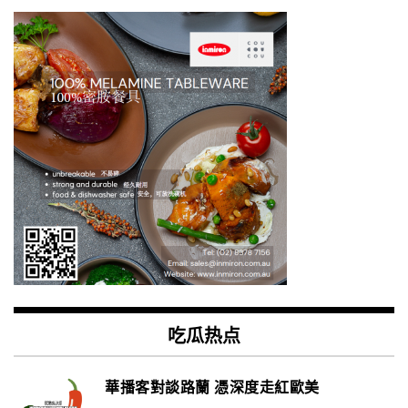
吃瓜热点
華播客對談路蘭 憑深度走紅歐美