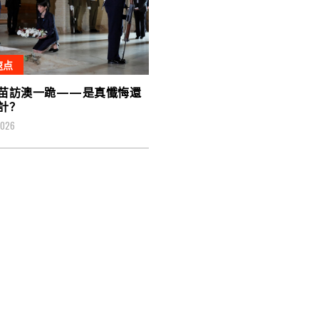
速点
苗訪澳一跪——是真懺悔還
計？
2026