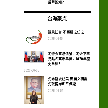
反華認知？
台海聚点
議員訪台 不再聽之任之
2026-06-10
习特会窒息信號：习近平罕
見點名高市早苗，1979年歷
史重演？
2026-06-05
先訪陸後訪美 鄭麗文稱需
先取兩岸和平保證
2026-06-04