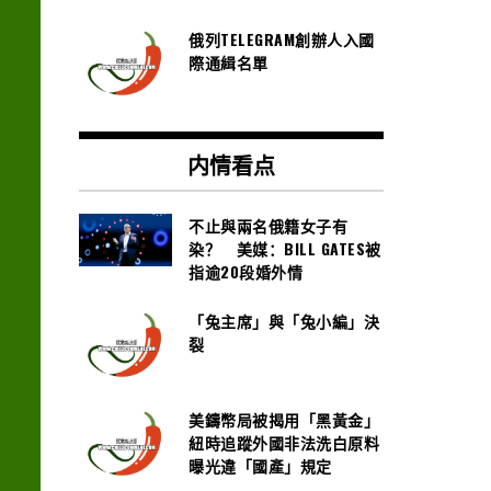
俄列TELEGRAM創辦人入國
際通緝名單
内情看点
不止與兩名俄籍女子有
染？ 美媒：BILL GATES被
指逾20段婚外情
「兔主席」與「兔小編」決
裂
美鑄幣局被揭用「黑黃金」
紐時追蹤外國非法洗白原料
曝光違「國產」規定