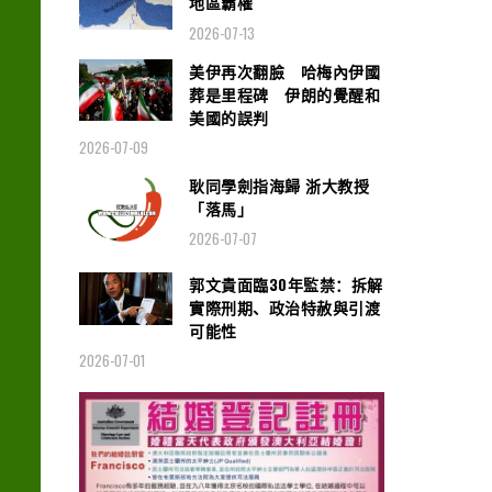
地區霸權
2026-07-13
美伊再次翻臉 哈梅內伊國
葬是里程碑 伊朗的覺醒和
美國的誤判
2026-07-09
耿同學劍指海歸 浙大教授
「落馬」
2026-07-07
郭文貴面臨30年監禁：拆解
實際刑期、政治特赦與引渡
可能性
2026-07-01