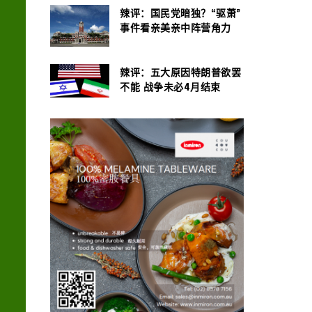
辣评：国民党暗独？“驱萧”
事件看亲美亲中阵营角力
辣评：五大原因特朗普欲罢
不能 战争未必4月结束