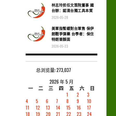
林志玲拒任文策院董事 國
台辦：認清台獨工具本質
2026-05-28
美軍指暫緩對台軍售 保伊
朗戰爭彈藥 台學者：保住
特朗普顏面
2026-05-23
总浏览量:
273,037
2026 年 5 月
一
二
三
四
五
六
日
1
2
3
4
5
6
7
8
9
10
11
12
13
14
15
16
17
18
19
20
21
22
23
24