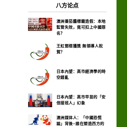
八方论点
澳洲番茄醬標籤造假：本地
監管失效，竟可扣上中國罪
名？
王虹鄧煜獲獎 無領導人祝
賀？
日本內望：高市經濟學的時
空錯亂
日本內望：高市早苗的「安
倍接班人」幻象
澳洲媒体人：「中國恐慌
論」背後–誰在塑造西方的