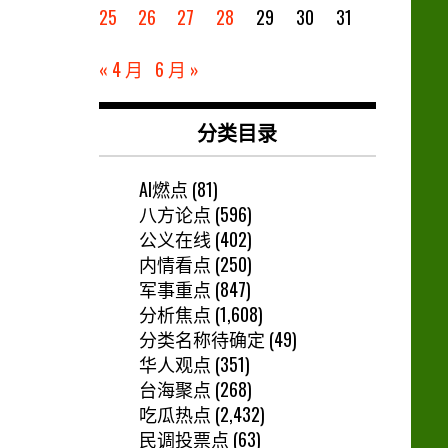
25
26
27
28
29
30
31
« 4 月
6 月 »
分类目录
AI燃点
(81)
八方论点
(596)
公义在线
(402)
内情看点
(250)
军事重点
(847)
分析焦点
(1,608)
分类名称待确定
(49)
华人观点
(351)
台海聚点
(268)
吃瓜热点
(2,432)
民调投票点
(63)