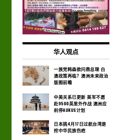
华人观点
一族党韩森欲问鼎总理 白
澳政策再临？澳洲未来政治
版图前瞻
中美关系已更新 美军不愿
赴9500英里外作战 澳洲应
刹停AUKUS计划
日本挑4月17日过航台湾是
挖中华民族伤疤