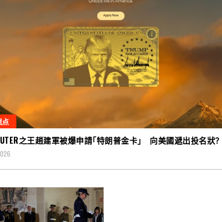
据点
OUTER之王趙建軍被爆申請｢特朗普金卡｣ 向美國遞出投名狀
2026