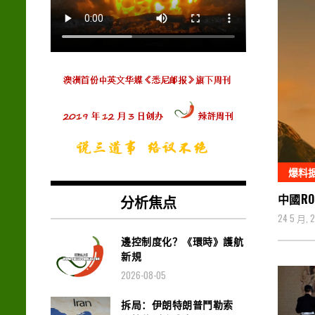
爆料
中國R
分析焦点
24 5 月, 
邊控制度化？《環時》護航
新規
2026-08-05
拆局：伊朗特朗普鬥勒索