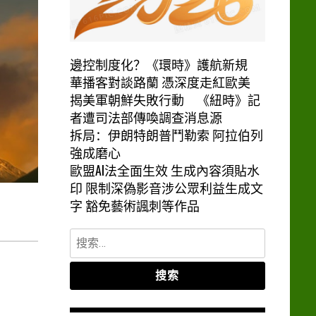
邊控制度化？《環時》護航新規
華播客對談路蘭 憑深度走紅歐美
揭美軍朝鮮失敗行動 《紐時》記
者遭司法部傳喚調查消息源
拆局：伊朗特朗普鬥勒索 阿拉伯列
強成磨心
歐盟AI法全面生效 生成內容須貼水
印 限制深偽影音涉公眾利益生成文
？
字 豁免藝術諷刺等作品
搜
索：