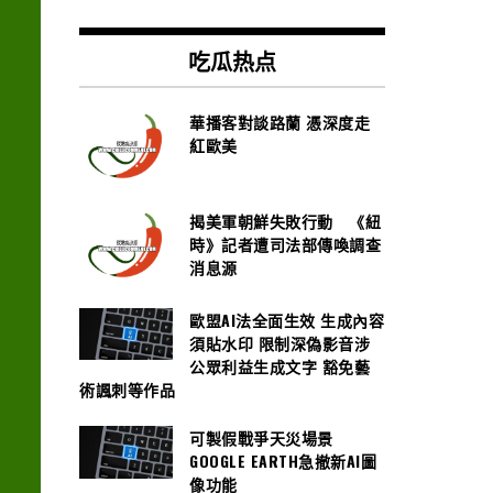
吃瓜热点
華播客對談路蘭 憑深度走
紅歐美
揭美軍朝鮮失敗行動 《紐
時》記者遭司法部傳喚調查
消息源
歐盟AI法全面生效 生成內容
須貼水印 限制深偽影音涉
公眾利益生成文字 豁免藝
術諷刺等作品
可製假戰爭天災場景
GOOGLE EARTH急撤新AI圖
像功能