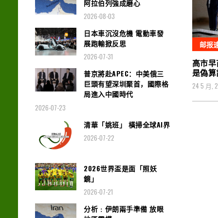
阿拉伯列強成磨心
2026-08-03
日本車沉沒危機 電動車發
展跑輸掀反思
邮报
2026-07-31
高市早
是偽算
普京將赴APEC：中美俄三
巨頭有望深圳聚首，國際格
24 5 月, 
局進入中國時代
2026-07-23
清華「姚班」 橫掃全球AI界
2026-07-22
2026世界盃是面「照妖
鏡」
2026-07-21
分析﹕伊朗兩手準備 放眼