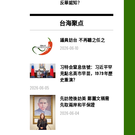
反華認知？
台海聚点
議員訪台 不再聽之任之
2026-06-10
习特会窒息信號：习近平罕
見點名高市早苗，1979年歷
史重演？
2026-06-05
先訪陸後訪美 鄭麗文稱需
先取兩岸和平保證
2026-06-04