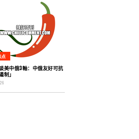
焦点
談美中俄3軸：中俄友好可抗
遏制」
026