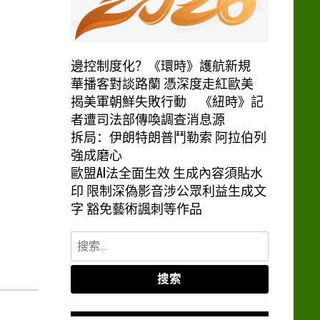
邊控制度化？《環時》護航新規
華播客對談路蘭 憑深度走紅歐美
揭美軍朝鮮失敗行動 《紐時》記
者遭司法部傳喚調查消息源
拆局：伊朗特朗普鬥勒索 阿拉伯列
強成磨心
歐盟AI法全面生效 生成內容須貼水
印 限制深偽影音涉公眾利益生成文
字 豁免藝術諷刺等作品
搜
索：