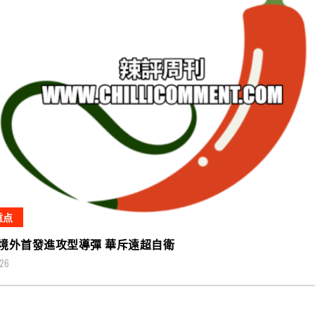
重点
境外首發進攻型導彈 華斥遠超自衛
026