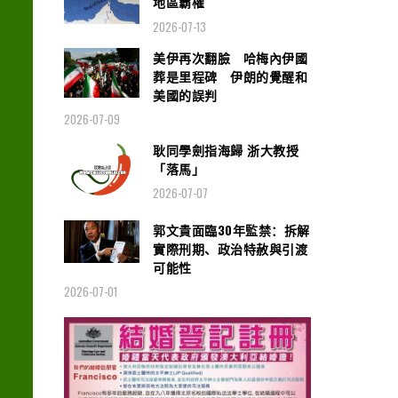
地區霸權
2026-07-13
美伊再次翻臉 哈梅內伊國
葬是里程碑 伊朗的覺醒和
美國的誤判
2026-07-09
耿同學劍指海歸 浙大教授
「落馬」
2026-07-07
郭文貴面臨30年監禁：拆解
實際刑期、政治特赦與引渡
可能性
2026-07-01