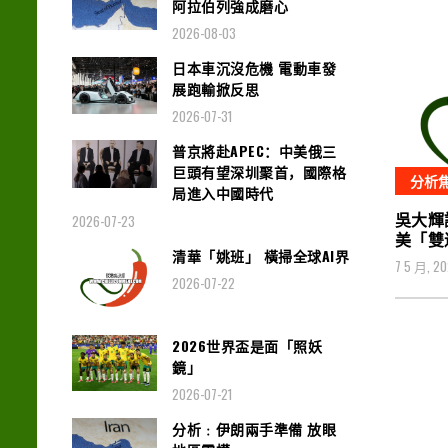
阿拉伯列強成磨心
2026-08-03
日本車沉沒危機 電動車發
展跑輸掀反思
2026-07-31
普京將赴APEC：中美俄三
巨頭有望深圳聚首，國際格
分析
局進入中國時代
吳大輝
2026-07-23
美「雙
清華「姚班」 橫掃全球AI界
7 5 月, 2
2026-07-22
2026世界盃是面「照妖
鏡」
2026-07-21
分析﹕伊朗兩手準備 放眼