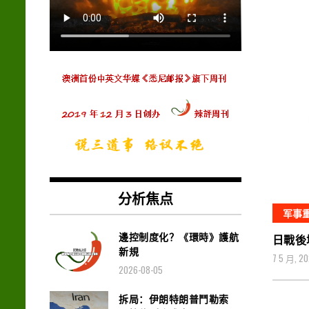
分析焦点
军事
邊控制度化？《環時》護航
日戰後
新規
7 5 月, 2
2026-08-05
拆局：伊朗特朗普鬥勒索