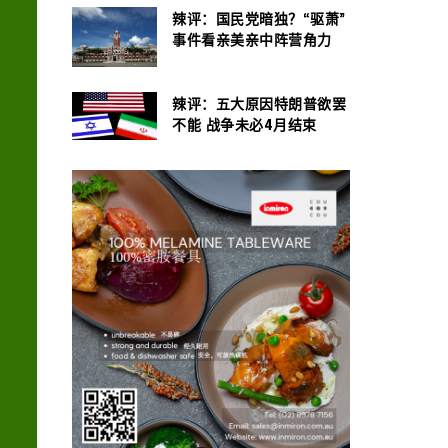
辣评：国民党暗独？“驱萧”
事件看亲美亲中阵营角力
辣评：五大原因特朗普欲罢
不能 战争未必4月结束