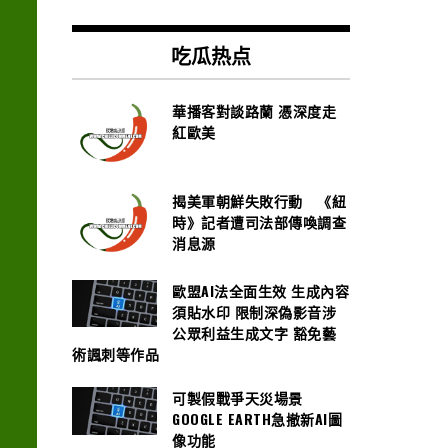
吃瓜热点
華播客對談路蘭 憑深度走
紅歐美
揭美軍朝鮮失敗行動 《紐
時》記者遭司法部傳喚調查
消息源
歐盟AI法全面生效 生成內容
須貼水印 限制深偽影音涉
公眾利益生成文字 豁免藝
術諷刺等作品
可製假戰爭天災場景
GOOGLE EARTH急撤新AI圖
像功能