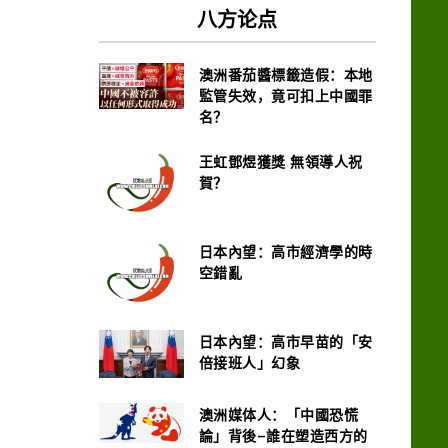
八方论点
澳洲番茄醬標籤造假：本地
監管失效，竟可扣上中國罪
名？
王虹鄧煜獲獎 無領導人祝
賀？
日本內望：高市經濟學的時
空錯亂
日本內望：高市早苗的「安
倍接班人」幻象
澳洲媒体人：「中國恐慌
論」背後–誰在塑造西方的