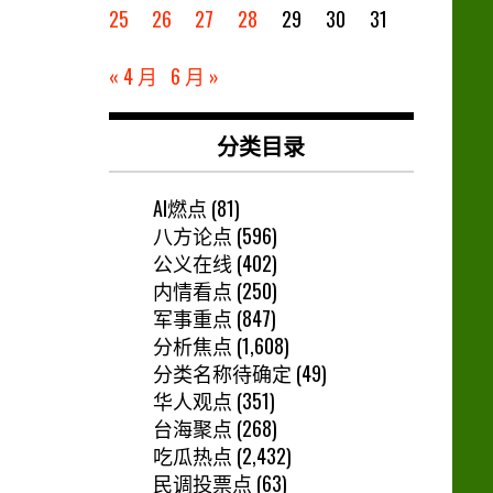
25
26
27
28
29
30
31
« 4 月
6 月 »
分类目录
AI燃点
(81)
八方论点
(596)
公义在线
(402)
内情看点
(250)
军事重点
(847)
分析焦点
(1,608)
分类名称待确定
(49)
华人观点
(351)
台海聚点
(268)
吃瓜热点
(2,432)
民调投票点
(63)