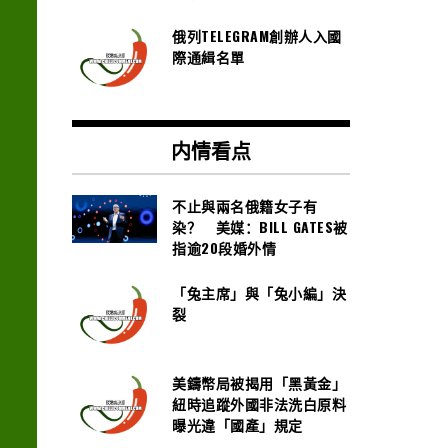
俄列TELEGRAM創辦人入國
際通緝名單
内情看点
不止與兩名俄籍女子有
染？ 美媒：BILL GATES被
指逾20段婚外情
「兔主席」與「兔小編」決
裂
美鑄幣局被揭用「黑黃金」
紐時追蹤外國非法洗白原料
曝光違「國產」規定