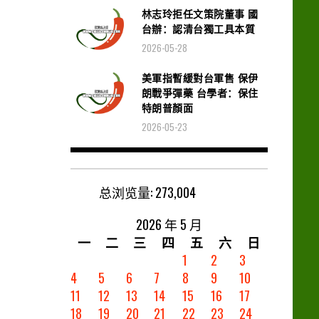
林志玲拒任文策院董事 國
台辦：認清台獨工具本質
2026-05-28
美軍指暫緩對台軍售 保伊
朗戰爭彈藥 台學者：保住
特朗普顏面
2026-05-23
总浏览量:
273,004
2026 年 5 月
一
二
三
四
五
六
日
1
2
3
4
5
6
7
8
9
10
11
12
13
14
15
16
17
18
19
20
21
22
23
24