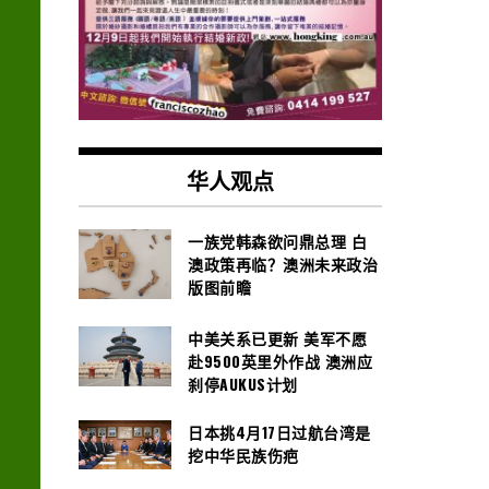
华人观点
一族党韩森欲问鼎总理 白
澳政策再临？澳洲未来政治
版图前瞻
中美关系已更新 美军不愿
赴9500英里外作战 澳洲应
刹停AUKUS计划
日本挑4月17日过航台湾是
挖中华民族伤疤